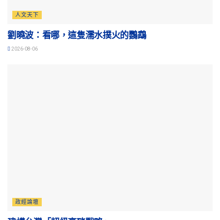
人文天下
劉曉波：看哪，這隻濡水撲火的鸚鵡
2026-08-06
政經論壇