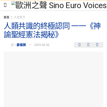
首頁
人文天下
人類共識的終極認同 一一《神
諭聖經憲法揭秘》
文 /
姜福禎
2023-02-02