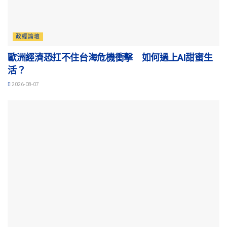
政經論壇
歐洲經濟恐扛不住台海危機衝擊 如何過上AI甜蜜生
活？
2026-08-07