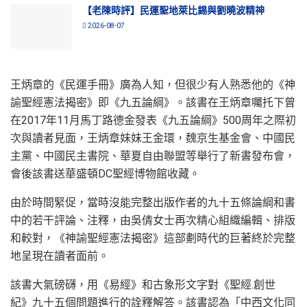
【老陳時評】民運聖地萊比錫與劉曉波精神
2026-08-07
王炳章的《民運手冊》廣為人知，但很少有人熟悉他的《神
諭聖經憲法揭密》即《九五論綱》。該書在王炳章囑托下曾
在2017年11月馬丁路德金發表《九五論綱》500周年之際初
次與讀者見面，王炳章妹妹王金環，魏京生基金會、中國民
主黨、中國民主書院、華夏自由聯盟等舉行了新書發布會，
會後該書送華盛頓DC聖經博物館收藏。
由於時間緊促，當時沒能完整出版作者的九十五條論綱和書
中的若干評論、注釋，由吳倩女士再次精心組織編輯、排版
和較對，《神諭聖經憲法揭密》這部劃時代的巨著終於完整
地呈現在讀者面前。
該書大氣磅礴，用《易經》和古象形文字對《聖經.創世
紀》九十五個問題進行的詮釋解答。該書認為「中西文化同