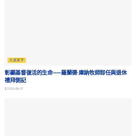
人文天下
彰顯基督復活的生命——羅蘭德·庫訥牧師卸任與退休
禮拜側記
2026-08-07