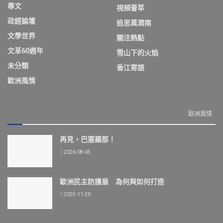
專文
視頻薈萃
政經論壇
追思萬潤南
文學世界
關注熱點
文革60週年
雪山下的火焰
未分類
香江寄語
歐洲風情
歐洲風情
再見，巴塞羅那！
2026-08-05
歐洲民主防護盾 為何與如何打造
2025-11-20