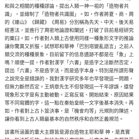
和與之相關的種種謬論，提出人類一神一祖的「造物者共
識」，並繪制了「造物者共識圖」。如，作者將夏、商、周
的《連山》《歸藏》《周易》分別稱為先天、中天、後天易
經憲法，並進行了周密地論證和闡述，打破了目前易經研究
的窠臼。如，作者對人類上古使用同樣一種象形文字的推論
讓你驚異又折服，試想耶和華神「巴別塔變亂語言」之前人
類交流的種種景象，目前留下的信息遺跡不都是在「象」上
嗎？順便一提，作者對漢字「六書」是造字之法斷然否定，
提出「六書」不是造字法，而是造字本身。特別是所謂形聲
之說完全是錯誤的，我對漢字研究多年也早發現這一問題，
但無力斷然否定。王炳章先生不但發現這一千年謬誤，還發
現象形文字是有主動被動，正寫反寫、開始結束、原因結果
等不同寫體的字，這一點在秦始皇統一文字後基本消失。再
如，作者對上古卜筮決事，是「機會均等」元規則的陳述，
讓你看到上古人類最基本的自然秩序和自然正義規范。
該書所涵蓋的重大主題皆是源自造物主耶和華 神，是真實