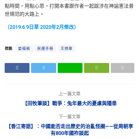
點時間，用點心思，打開本書跟作者一起跋涉在神諭憲法普
世規范的大路上。
（2019.6.9日草 2020年2月修改）
標籤:
姜福禎
民運手冊
王炳章
上一篇文章
【田牧筆談】戰爭：兔年最大的憂慮與隱患
下一篇文章
【香江寄語】：中國能否走出歷史的治亂怪圈——從周朝享
有800年國祚談起