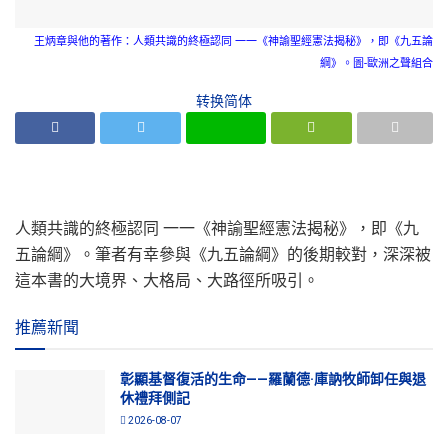
王炳章與他的著作：人類共識的終極認同 一一《神諭聖經憲法揭秘》，即《九五論
綱》。圖-歐洲之聲組合
转换简体
人類共識的終極認同 一一《神諭聖經憲法揭秘》，即《九
五論綱》。筆者有幸參與《九五論綱》的後期較對，深深被
這本書的大境界、大格局、大路徑所吸引。
推薦新聞
彰顯基督復活的生命——羅蘭德·庫訥牧師卸任與退
休禮拜側記
2026-08-07