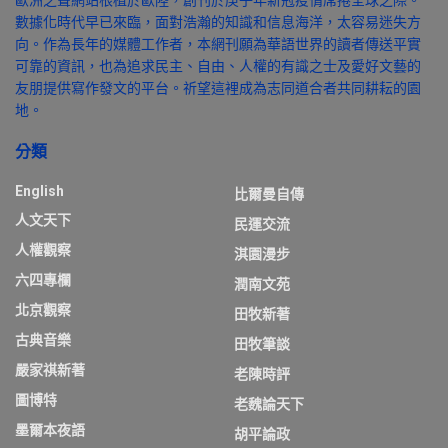
歐洲之聲網站根植於歐陸，創刊於庚子年新冠疫情席捲全球之際。
數據化時代早已來臨，面對浩瀚的知識和信息海洋，太容易迷失方
向。作為長年的媒體工作者，本網刊願為華語世界的讀者傳送平實
可靠的資訊，也為追求民主、自由、人權的有識之士及愛好文藝的
友朋提供寫作發文的平台。祈望這裡成為志同道合者共同耕耘的園
地。
分類
English
比爾曼自傳
人文天下
民運交流
人權觀察
淇園漫步
六四專欄
潤南文苑
北京觀察
田牧新著
古典音樂
田牧筆談
嚴家祺新著
老陳時評
圖博特
老魏論天下
墨爾本夜語
胡平論政