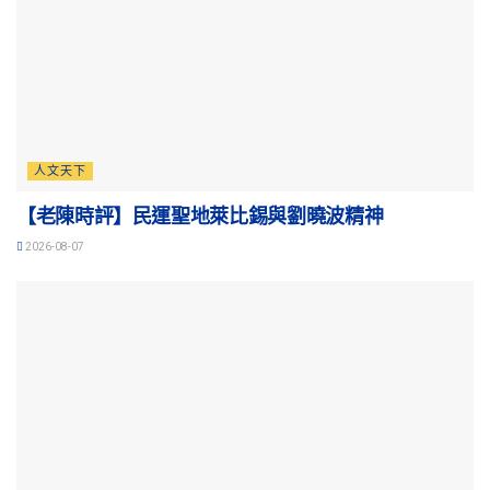
人文天下
【老陳時評】民運聖地萊比錫與劉曉波精神
2026-08-07