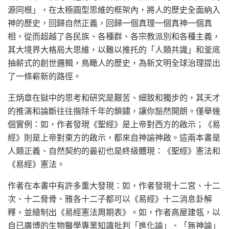
源同根」，在太極圓型思維的框架內，將人的歷史全面納入
神的歷史，回歸自然正義，回歸一個真理一個真神一個真
相，從而超越了各民族、各種群、各宗教派別和各種主義，
其大境界大格局大思維，以難以推托的「人類共識」和釜底
抽薪式的創世邏輯，鳥瞰人的歷史，為新文明全球治理提出
了一條嶄新的路徑。
王炳章在獄中的思考和研究是艱苦、細致和獨步的，其天才
的推演和論斷往往揩除千年的鎖鏽，讓你豁然開朗。僅舉幾
個實例：如，作者發現《聖經》是上帝對西方的啟示；《易
經》則是上帝對東方的啟示，都來自神諭神啟。這兩本書是
人類正義、自然契約的最初也是終級體現：《聖經》憲法和
《易經》憲法。
作者在本書中有許多重大發現：如，作者發現十二宮、十二
次、十二脅骨、雅各十二子都可以《易經》十二消息卦解
釋，並繪制出《易經憲法周期表》。如，作者高屋建瓴，以
自已廣博的生物醫學專業知識批判「進化論」、「無神論」