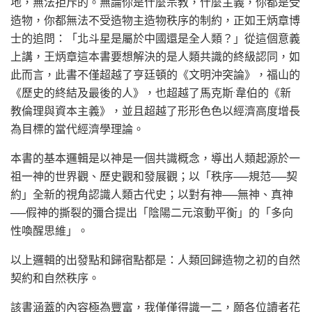
地，無法拒斥的。無論你是什麼宗教，什麼主義，你都是受
造物，你都無法不受造物主造物秩序的制約，正如王炳章博
士的追問：「北斗星是屬於中國還是全人類？」從這個意義
上講，王炳章這本書要想解決的是人類共識的終級認同，如
此而言，此書不僅超越了亨廷頓的《文明沖突論》，福山的
《歷史的終結及最後的人》，也超越了馬克斯·韋伯的《新
教倫理與資本主義》，並且超越了形形色色以經濟高度增長
為目標的當代經濟學理論。
本書的基本邏輯是以神是一個共識概念，導出人類起源於一
祖一神的世界觀、歷史觀和發展觀；以「秩序──規范──契
約」全新的視角認識人類古代史；以對有神──無神、真神
──假神的撕裂的彌合提出「陰陽二元滾動平衡」的「多向
性喚醒思維」。
以上邏輯的出發點和歸宿點都是：人類回歸造物之初的自然
契約和自然秩序。
該書涵蓋的內容極為豐富，我僅僅得識一二，願各位讀者花