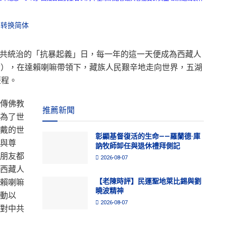
转换简体
脫中共統治的「抗暴起義」日，每一年的這一天便成為西藏人
ing Day），在達賴喇嘛帶領下，藏族人民艱辛地走向世界，五湖
歷程。
傳佛教
推薦新聞
為了世
戴的世
彰顯基督復活的生命——羅蘭德·庫
與尊
訥牧師卸任與退休禮拜側記
朋友都
2026-08-07
西藏人
【老陳時評】民運聖地萊比錫與劉
賴喇嘛
曉波精神
動以
2026-08-07
對中共