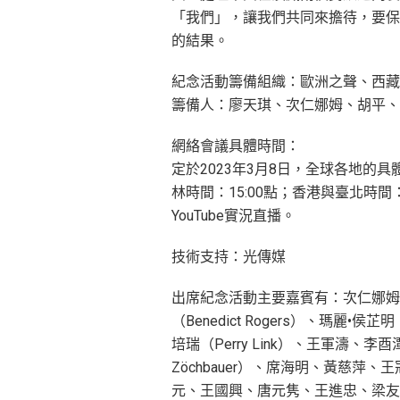
「我們」，讓我們共同來擔待，要保
的結果。
紀念活動籌備組織：歐洲之聲、西藏
籌備人：廖天琪、次仁娜姆、胡平、
網絡會議具體時間：
定於2023年3月8日，全球各地的具
林時間：15:00點；香港與臺北時間：
YouTube實況直播。
技術支持：光傳媒
出席紀念活動主要嘉賓有：次仁娜姆
（Benedict Rogers）、瑪麗•侯芷明
培瑞（Perry Link）、王軍濤、李酉
Zöchbauer）、席海明、黃慈
元、王國興、唐元隽、王進忠、梁友