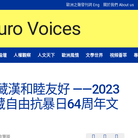
歐洲之聲發刊詞 Eng
關於我們 About us
論壇
人權觀察
人文天下
歐洲風情
文學世界
視頻薈萃
專
漢和睦友好 ——2023
西藏自由抗暴日64周年文
牧筆談