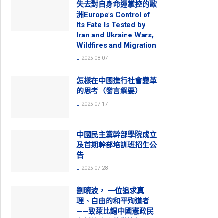
失去對自身命運掌控的歐
洲Europe’s Control of
Its Fate Is Tested by
Iran and Ukraine Wars,
Wildfires and Migration
2026-08-07
怎樣在中國進行社會變革
的思考（發言綱要）
2026-07-17
中國民主黨幹部學院成立
及首期幹部培訓班招生公
告
2026-07-28
劉曉波， 一位追求真
理、自由的和平殉道者
——致萊比錫中國憲政民