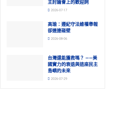
主討論會上的歡迎詞
2026-07-17
高瑜：遵紀守法維權舉報
卻連連碰壁
2026-08-06
台灣還能獲救嗎？ ——美
國實力的衰退與這座民主
島嶼的未來
2026-07-29