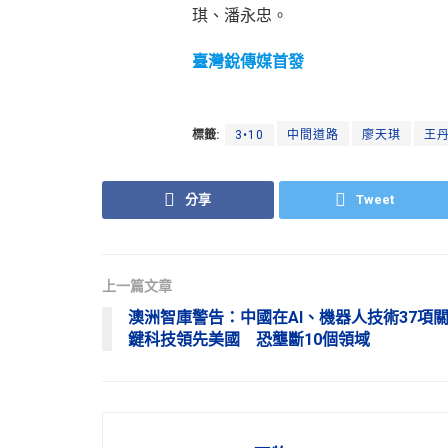
琪、潘永忠。
臺灣銳傳媒首發
標籤:
3•10
中間道路
廖天琪
王
分享
Tweet
上一篇文章
澳洲智庫警告：中國在AI、機器人技術37項
鍵科技領先美國 恐壟斷10個領域