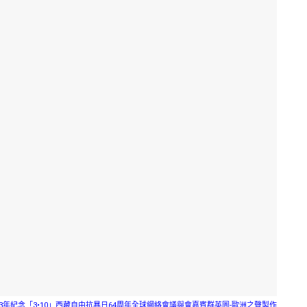
23年紀念「3•10」西藏自由抗暴日64周年全球網絡會議與會嘉賓群英圖-歐洲之聲製作