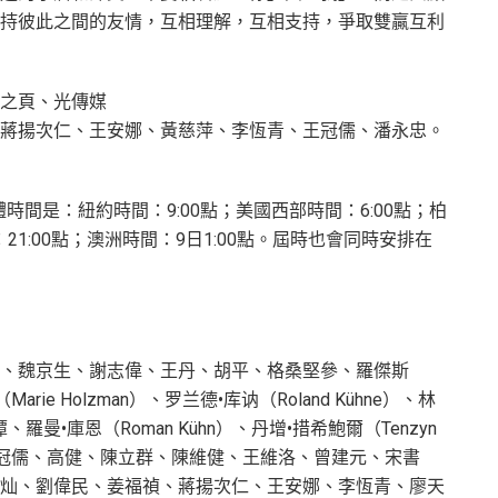
持彼此之間的友情，互相理解，互相支持，爭取雙贏互利
之頁、光傳媒
蔣揚次仁、王安娜、黃慈萍、李恆青、王冠儒、潘永忠。
體時間是：紐約時間：9:00點；美國西部時間：6:00點；柏
21:00點；澳洲時間：9日1:00點。屆時也會同時安排在
、魏京生、謝志偉、王丹、胡平、格桑堅參、羅傑斯
（Marie Holzman）、罗兰德•库讷（Roland Kühne）、林
潭、羅曼•庫恩（Roman Kühn）、丹增•措希鮑爾（Tenzyn
萍、王冠儒、高健、陳立群、陳維健、王維洛、曾建元、宋書
灿、劉偉民、姜福禎、蔣揚次仁、王安娜、李恆青、廖天