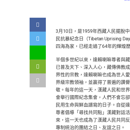
3月10日，是1959年西藏人民擺
民抗暴紀念日（Tibetan Upris
四海為家，已經走過了64年的輝煌
半個多世紀以來，達賴喇嘛尊者與藏
已普及天下、深入人心，藏傳佛教成
界性的宗教，達賴喇嘛也成為世人愛
界級宗教領袖，並贏得了普遍的讚譽
敬。每年的這一天，漢藏人民和世界
會舉行國際紀念集會，人們不會忘卻
民用生命與鮮血譜寫的日子。自從達
尊者倡導「尋找共同點」漢藏對話活
來，這一天也成為了漢藏人民共同反
專制統治的團結之日、友誼之日。