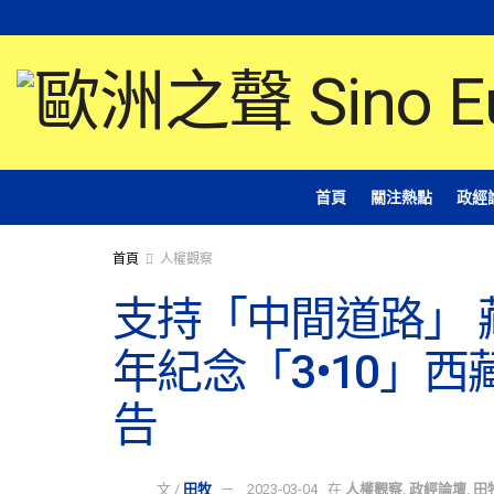
首頁
關注熱點
政經
首頁
人權觀察
支持「中間道路」 藏
年紀念「3•10」
告
文 /
田牧
2023-03-04
在
人權觀察
,
政經論壇
,
田