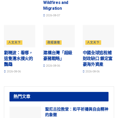
Wildfires and
Migration
2026-08-07
人文天下
政經論壇
人文天下
劉曉波：看哪，
建構台灣「超級
中國全球追稅補
這隻濡水撲火的
豪豬戰略」
財政缺口 鎖定富
鸚鵡
豪海外資產
2026-08-06
2026-08-06
2026-08-06
熱門文章
聖尼古拉教堂：和平祈禱與自由精神
的象徵