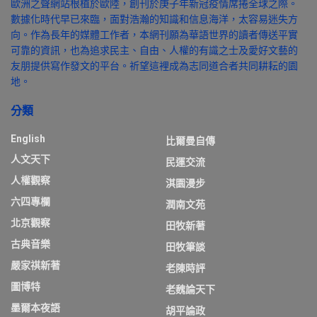
歐洲之聲網站根植於歐陸，創刊於庚子年新冠疫情席捲全球之際。
數據化時代早已來臨，面對浩瀚的知識和信息海洋，太容易迷失方
向。作為長年的媒體工作者，本網刊願為華語世界的讀者傳送平實
可靠的資訊，也為追求民主、自由、人權的有識之士及愛好文藝的
友朋提供寫作發文的平台。祈望這裡成為志同道合者共同耕耘的園
地。
分類
English
比爾曼自傳
人文天下
民運交流
人權觀察
淇園漫步
六四專欄
潤南文苑
北京觀察
田牧新著
古典音樂
田牧筆談
嚴家祺新著
老陳時評
圖博特
老魏論天下
墨爾本夜語
胡平論政