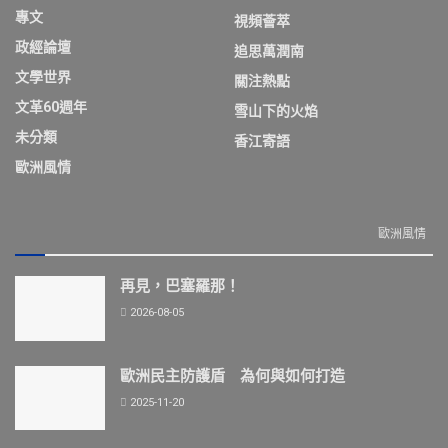
專文
視頻薈萃
政經論壇
追思萬潤南
文學世界
關注熱點
文革60週年
雪山下的火焰
未分類
香江寄語
歐洲風情
歐洲風情
再見，巴塞羅那！
2026-08-05
歐洲民主防護盾 為何與如何打造
2025-11-20