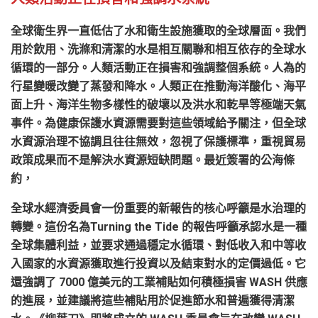
全球衛生界一直低估了水和衛生設施獲取的全球層面。我們
用於飲用、洗滌和清潔的水是相互關聯和相互依存的全球水
循環的一部分。人類活動正在損害和強調整個系統。人為的
行星變暖改變了蒸發和降水。人類正在推動海洋酸化、海平
面上升、海洋生物多樣性的破壞以及洪水和乾旱等極端天氣
事件。為健康保護水資源需要對這些領域給予關注，但全球
水資源治理不協調且往往無效，忽視了保護標準，重視貿易
政策成果而不是解決水資源短缺問題。最近簽署的公海條
約，
全球水經濟委員會一份重要的新報告的核心呼籲是水治理的
轉變。這份名為Turning the Tide 的報告呼籲承認水是一種
全球集體利益，並要求通過穩定水循環、對低收入和中等收
入國家的水資源獲取進行投資以及結束對水的定價過低。它
還強調了 7000 億美元的工業補貼如何積極損害 WASH 供應
的進展，並建議將這些補貼用於促進節水和普遍獲得清潔