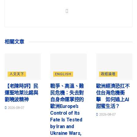
相關
文章
人文天下
ENGLISH
政經論壇
【老陳時評】民
戰爭、高溫、難
歐洲經濟恐扛不
運聖地萊比錫與
民危機：失去對
住台海危機衝
劉曉波精神
自身命運掌控的
擊 如何過上AI
歐洲Europe’s
甜蜜生活？
2026-08-07
Control of Its
2026-08-07
Fate Is Tested
by Iran and
Ukraine Wars,