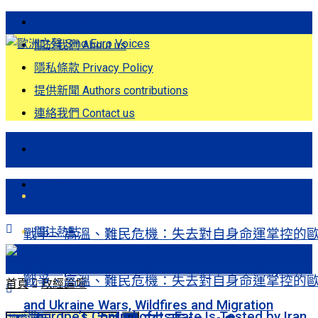
歐洲之聲發刊詞 Eng
關於我們 About us
隱私條款 Privacy Policy
提供新聞 Authors contributions
連絡我們 Contact us
首頁
關注熱點
首頁
關注熱點
戰爭、高溫、難民危機：失去對自身命運掌控的
洲Europe’s Control of Its Fate Is Tested by Iran
戰爭、高溫、難民危機：失去對自身命運掌控的
首頁
政經論壇
and Ukraine Wars, Wildfires and Migration
洲Europe’s Control of Its Fate Is Tested by Iran