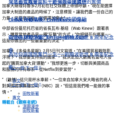
聖尼古拉教堂：和平祈禱與自由精神的象徵
《法蘭克福彙報》：歐洲向中國靠近
加拿大總理特魯多2月初在社交媒體上帶頭呼籲，“現在是選擇
加拿大制造的產品的時候了，注意標簽。讓我們盡一份自己的
力量。只要有可能，就選擇加拿大”。
《法蘭克福彙報》：歐洲向中國靠近
CHINA UND WIR · Ein riskantes Spiel
中部省份曼尼托巴省的省長瓦布·基紐（Wab Kinew）跟著表
示，購買當地產品是一種“反擊”的方式，“你把錢花在哪裏——
CHINA UND WIR · Ein riskantes Spiel
為信仰與理想奮鬥一生——劉曉波逝世 8 周年紀念
這是你做出的一些最重要的決定”。
會
加拿大《多倫多星報》2月5日刊文寫道，“在美國貿易戰陰影
為信仰與理想奮鬥一生——劉曉波逝世 8 周年紀念
浮現下，我想要支持我的國家”，“我決定加入數萬名當地人發
起的‘購買加拿大貨’運動”，“我想更進一步，切斷與美國商品
會
上一個
下一個
和服務的所有聯系，從Netflix到麥當勞”。
“（雖然）這只是杯水車薪。”一位來自加拿大安大略省的商人
專文
上一個
下一個
對美國國家廣播公司（NBC）說，“但這是我們唯一能做的事
情。”
田牧新著
專文
轉載自《觀察者網》
淇園漫步
田牧新著