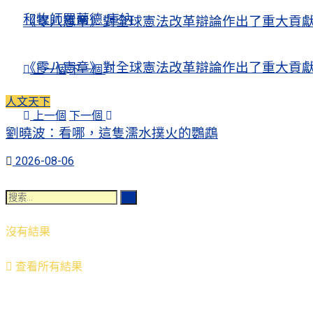
和牧師羅蘭德·庫納
《零八憲章》對全球憲法改革辯論作出了重大貢
《零八憲章》對全球憲法改革辯論作出了重大貢
上一個
下一個
人文天下
上一個
下一個
劉曉波：看哪，這隻濡水撲火的鸚鵡
2026-08-06
沒有結果
查看所有結果