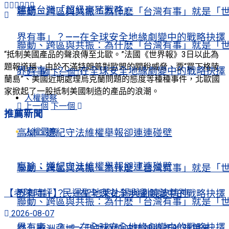
建構台灣「超級豪豬戰略」
聯動、跨區與共振：為什麽「台灣有事」就是「
界有事」？——在全球安全地緣劇變中的戰略抉擇
聯動、跨區與共振：為什麽「台灣有事」就是「
“抵制美國產品的聲浪傳至北歐。”法國《世界報》3日以此為
題報道稱，由於不滿特朗普對歐盟的關稅威脅、要“買下格陵
界有事」？——在全球安全地緣劇變中的戰略抉擇
上一個
下一個
蘭島”、美國近期處理烏克蘭問題的態度等種種事件，北歐國
家掀起了一股抵制美國制造的產品的浪潮。
人權觀察
上一個
下一個
推薦新聞
人權觀察
高瑜：遵紀守法維權舉報卻連連碰壁
高瑜：遵紀守法維權舉報卻連連碰壁
聯動、跨區與共振：為什麽「台灣有事」就是「
【老陳時評】民運聖地萊比錫與劉曉波精神
界有事」？——在全球安全地緣劇變中的戰略抉擇
聯動、跨區與共振：為什麽「台灣有事」就是「
2026-08-07
界有事」？——在全球安全地緣劇變中的戰略抉擇
踏上歐洲疆域，我對劉曉波精神遺產的新思考