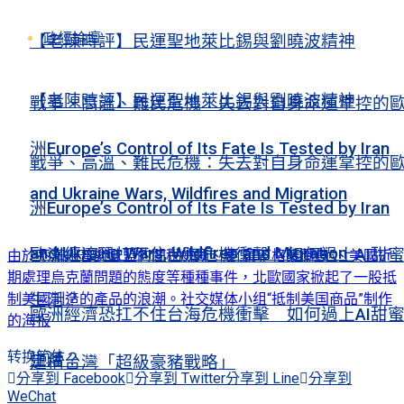
政經論壇
【老陳時評】民運聖地萊比錫與劉曉波精神
【老陳時評】民運聖地萊比錫與劉曉波精神
戰爭、高溫、難民危機：失去對自身命運掌控的
洲Europe’s Control of Its Fate Is Tested by Iran
戰爭、高溫、難民危機：失去對自身命運掌控的
and Ukraine Wars, Wildfires and Migration
洲Europe’s Control of Its Fate Is Tested by Iran
and Ukraine Wars, Wildfires and Migration
歐洲經濟恐扛不住台海危機衝擊 如何過上AI甜
由於不滿川普對歐盟的關稅威脅、要“買下格陵蘭島”、美國近
期處理烏克蘭問題的態度等種種事件，北歐國家掀起了一股抵
制美國制造的產品的浪潮。社交媒体小组“抵制美国商品”制作
生活？
歐洲經濟恐扛不住台海危機衝擊 如何過上AI甜
的海报
转换简体
生活？
建構台灣「超級豪豬戰略」
分享到 Facebook
分享到 Twitter
分享到 Line
分享到
WeChat