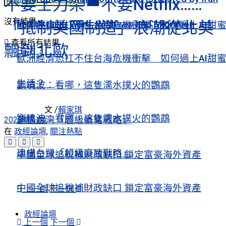
不要士力架、不要Netflix……
沒有結果
「抵制美國制造」浪潮從北美
and Ukraine Wars, Wildfires and Migration
歐洲經濟恐扛不住台海危機衝擊 如何過上AI甜
查看所有結果
飄到北歐
生活？
歐洲經濟恐扛不住台海危機衝擊 如何過上AI甜
生活？
劉曉波：看哪，這隻濡水撲火的鸚鵡
文 /
賴家琪
劉曉波：看哪，這隻濡水撲火的鸚鵡
建構台灣「超級豪豬戰略」
2025-03-04
在
政經論壇
,
關注熱點
建構台灣「超級豪豬戰略」
中國全球追稅補財政缺口 鎖定富豪海外資產
中國全球追稅補財政缺口 鎖定富豪海外資產
上一個
下一個
政經論壇
上一個
下一個