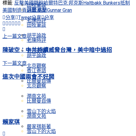
標籤:
反擊美國關稅
哈爾特巴克·邦克斯Haltbakk Bunkers
抵制
田牧筆談
淇園漫步
美國制造
貢納爾·格蘭Gunnar Gran
分享
Tweet
分享
分享
老陳時評
田牧筆談
胡平論政
上一篇文章
老陳時評
陳破空：中共持續威脅台灣，美中暗中過招
香江寄語
胡平論政
下一篇文章
北京觀察
香江寄語
這次中國兩會不好開
比爾曼自傳
北京觀察
潤南文苑
比爾曼自傳
雪山下的火焰
潤南文苑
賴家琪
嚴家祺新著
雪山下的火焰