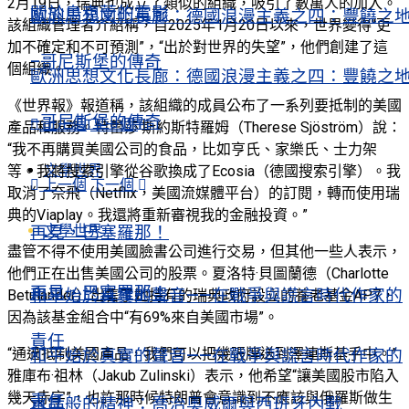
2月19日，瑞典也成立了類似的組織，吸引了數萬人的加入。
關於烏克蘭的電影
歐洲思想文化長廊：德國浪漫主義之四：豐饒之
該組織管理者介紹稱，自2025年1月20日以來，世界變得“更
加不確定和不可預測”，“出於對世界的失望”，他們創建了這
–哥尼斯堡的傳奇
個組織。
歐洲思想文化長廊：德國浪漫主義之四：豐饒之
《世界報》報道稱，該組織的成員公布了一系列要抵制的美國
–哥尼斯堡的傳奇
上一個
下一個
產品和服務。特蕾莎·斯約斯特羅姆（Therese Sjöström）說：
“我不再購買美國公司的食品，比如亨氏、家樂氏、士力架
文學世界
等。我將搜索引擎從谷歌換成了Ecosia（德國搜索引擎）。我
上一個
下一個
取消了奈飛（Netflix，美國流媒體平台）的訂閱，轉而使用瑞
典的Viaplay。我還將重新審視我的金融投資。”
文學世界
再見，巴塞羅那！
盡管不得不使用美國臉書公司進行交易，但其他一些人表示，
他們正在出售美國公司的股票。夏洛特·貝圖蘭德（Charlotte
再見，巴塞羅那！
和平始於真實的聲音——在戰爭與謊言時代作家的
Betulander）出售了她持有的瑞典政府設立的養老基金AP7，
因為該基金組合中“有69%來自美國市場”。
責任
“通過抵制美國產品，我們可以把幾張牌送到澤連斯基手中。”
和平始於真實的聲音——在戰爭與謊言時代作家的
雅庫布·祖林（Jakub Zulinski）表示，他希望“讓美國股市陷入
幾天赤字”，也許那時候特朗普會意識到不應該與俄羅斯做生
責任
水晶般的精神：喬治奧威爾與西班牙內戰