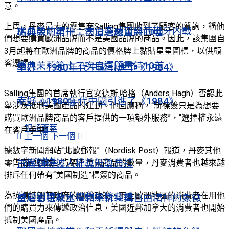
意。
上周，丹麥最大的零售商Salling集團收到了顧客的質詢，稱他
水晶般的精神：喬治奧威爾與西班牙內戰
瑞典茉莉第十二次自選題畫詩10首
們想要購買歐洲品牌而不是美國品牌的商品。因此，該集團自
3月起將在歐洲品牌的商品的價格牌上黏貼星星圖標，以供顧
客選擇。
瑞典茉莉第十二次自選題畫詩10首
幸好，1980年代中國引進了《1984》
Salling集團的首席執行官安德斯·哈格（Anders Hagh）否認此
幸好，1980年代中國引進了《1984》
上一個
下一個
舉涉及抵制美國產品的運動。他回應稱，“新標簽只是為想要
購買歐洲品牌商品的客戶提供的一項額外服務”，“選擇權永遠
視頻薈萃
在客戶手中”。
上一個
下一個
據數字新聞網站“北歐郵報”（Nordisk Post）報道，丹麥其他
視頻薈萃
首屆劉曉波人權獎頒獎典禮
零售商也在減少貨架上美國商品的數量，丹麥消費者也越來越
排斥任何帶有“美國制造”標簽的商品。
為抗議特朗普政府的關稅政策，不止歐洲地區的消費者在用他
首屆劉曉波人權獎頒獎典禮
聖尼古拉教堂：和平祈禱與自由精神的象徵
們的購買力來傳遞政治信息，美國近鄰加拿大的消費者也開始
抵制美國產品。