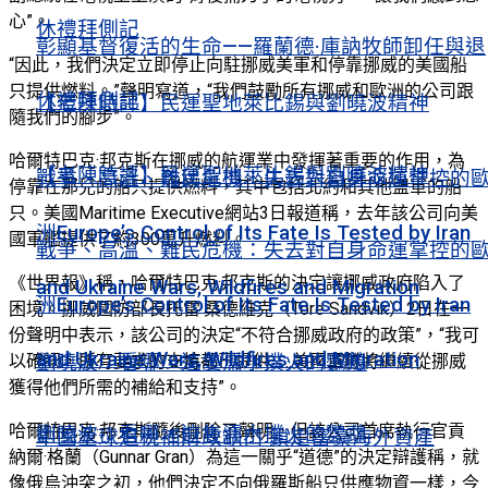
心”。
休禮拜側記
彰顯基督復活的生命——羅蘭德·庫訥牧師卸任與退
“因此，我們決定立即停止向駐挪威美軍和停靠挪威的美國船
只提供燃料。”聲明寫道，“我們鼓勵所有挪威和歐洲的公司跟
休禮拜側記
【老陳時評】民運聖地萊比錫與劉曉波精神
隨我們的腳步”。
哈爾特巴克·邦克斯在挪威的航運業中發揮著重要的作用，為
【老陳時評】民運聖地萊比錫與劉曉波精神
戰爭、高溫、難民危機：失去對自身命運掌控的
停靠在那兒的船只提供燃料，其中包括北約和其他盟軍的船
只。美國Maritime Executive網站3日報道稱，去年該公司向美
洲Europe’s Control of Its Fate Is Tested by Iran
國軍艦提供了約300萬升燃料。
戰爭、高溫、難民危機：失去對自身命運掌控的
《世界報》稱，哈爾特巴克·邦克斯的決定讓挪威政府陷入了
and Ukraine Wars, Wildfires and Migration
洲Europe’s Control of Its Fate Is Tested by Iran
困境。挪威國防部長托雷·桑德維克（Tore Sandvik）2日在一
份聲明中表示，該公司的決定“不符合挪威政府的政策”，“我可
and Ukraine Wars, Wildfires and Migration
劉曉波：看哪，這隻濡水撲火的鸚鵡
以確認，所有要求的支持都已提供……美國軍隊將繼續從挪威
獲得他們所需的補給和支持”。
哈爾特巴克·邦克斯隨後刪除了聲明，但該公司首席執行官貢
劉曉波：看哪，這隻濡水撲火的鸚鵡
中國全球追稅補財政缺口 鎖定富豪海外資產
納爾·格蘭（Gunnar Gran）為這一關乎“道德”的決定辯護稱，就
像俄烏沖突之初，他們決定不向俄羅斯船只供應物資一樣，今