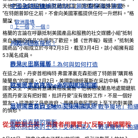
中國全球追稅補財政缺口 鎖定富豪海外資產
天他們也決定因為對烏克蘭的態度，同樣將美國排除在外。
上一個
下一個
“在特朗普卸任之前，不會向美國軍艦提供任何一升燃料。”格
蘭說。
歐洲風情
上一個
下一個
格蘭的言論在呼籲抵制美國產品和服務的社交媒體小組“抵制
來自美國的商品”中受到了歡迎。據《世界報》報道，“抵制美
歐洲風情
再見，巴塞羅那！
國商品”小組成立於今年2月3日，截至3月4日，該小組擁有超
5.3萬名成員。
再見，巴塞羅那！
歐洲民主防護盾 為何與如何打造
在這之前，丹麥首相梅特·弗雷澤裏克森拒絕了特朗普“購買格
陵蘭島”的提議。2月2日，美國副總統萬斯在采訪中稱，為了
歐洲民主防護盾 為何與如何打造
巴黎開業首日 Shein深陷輿論風暴
國家安全，美國有意購買格陵蘭島。他稱格陵蘭島地處關鍵航
道而丹麥沒有把好關，批評丹麥“沒有做好工作，不是一個好
盟友”。這激起了丹麥政府、普通丹麥民眾從上至下的對美國
巴黎開業首日 Shein深陷輿論風暴
展示向日葵的土地：艾未未深入「戰爭腹地」拍
的憤怒。
關於烏克蘭的電影
從北歐到北美，消費者用購買力“反擊”美國關稅
展示向日葵的土地：艾未未深入「戰爭腹地」拍