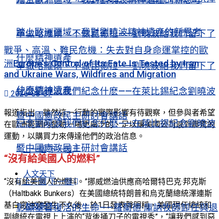
踏上歐洲疆域，我對劉曉波精神遺產的新思考
寧做哈維爾，不做昆德拉——劉曉波給我們留下了
戰爭、高溫、難民危機：失去對自身命運掌控的歐
什麼精神遺產
洲Europe’s Control of Its Fate Is Tested by Iran
寧做哈維爾，不做昆德拉——劉曉波給我們留下了
and Ukraine Wars, Wildfires and Migration
什麼精神遺產
紀念劉曉波我們紀念什麽——在萊比錫紀念劉曉波
2026-08-07
報道指出，雖然這一行動的實際影響有待觀察，但參與者希望
暨中國憲政民主研討會講話
紀念劉曉波我們紀念什麽——在萊比錫紀念劉曉波
在歐洲範圍內發動一場更廣泛的、足以讓美國公司感到震驚的
運動，以購買力來傳達他們的政治信息。
暨中國憲政民主研討會講話
上一個
下一個
“沒有給美國人的燃料”
人文天下
上一個
下一個
“沒有給美國人的燃料。”挪威燃油供應商哈爾特巴克·邦克斯
（Haltbakk Bunkers）在美國總統特朗普和烏克蘭總統澤連斯
基白宮沖突發生不久後，於1日發表聲明稱，美國現任總統和
人文天下
彰顯基督復活的生命——羅蘭德·庫訥牧師卸任與退
副總統在電視上上演的“背後捅刀子的電視秀”，“讓我們感到惡