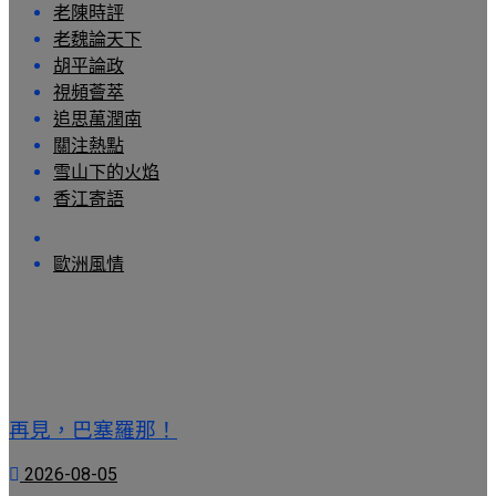
老陳時評
老魏論天下
胡平論政
視頻薈萃
追思萬潤南
關注熱點
雪山下的火焰
香江寄語
歐洲風情
再見，巴塞羅那！
2026-08-05