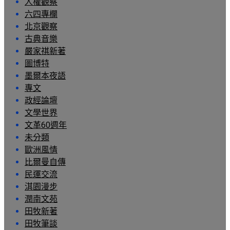
人權觀察
六四專欄
北京觀察
古典音樂
嚴家祺新著
圖博特
墨爾本夜語
專文
政經論壇
文學世界
文革60週年
未分類
歐洲風情
比爾曼自傳
民運交流
淇園漫步
潤南文苑
田牧新著
田牧筆談