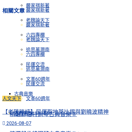
嚴家祺新著
嚴家祺新著
相關
文章
老魏論天下
嚴家祺新著
六四專欄
老魏論天下
追思萬潤南
六四專欄
民運交流
追思萬潤南
文革60週年
民運交流
古典音樂
人文天下
文革60週年
【老陳時評】民運聖地萊比錫與劉曉波精神
古典音樂
精選舒伯特鋼琴古典音樂Ⅱ
2026-08-07