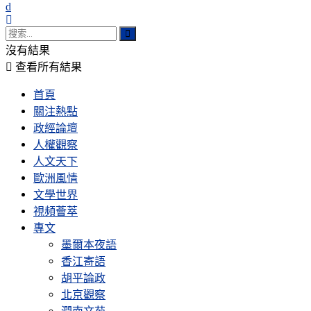
沒有結果
查看所有結果
首頁
關注熱點
政經論壇
人權觀察
人文天下
歐洲風情
文學世界
視頻薈萃
專文
墨爾本夜語
香江寄語
胡平論政
北京觀察