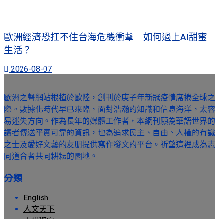
歐洲經濟恐扛不住台海危機衝擊 如何過上AI甜蜜
生活？
2026-08-07
歐洲之聲網站根植於歐陸，創刊於庚子年新冠疫情席捲全球之
際。數據化時代早已來臨，面對浩瀚的知識和信息海洋，太容
易迷失方向。作為長年的媒體工作者，本網刊願為華語世界的
讀者傳送平實可靠的資訊，也為追求民主、自由、人權的有識
之士及愛好文藝的友朋提供寫作發文的平台。祈望這裡成為志
同道合者共同耕耘的園地。
分類
English
人文天下