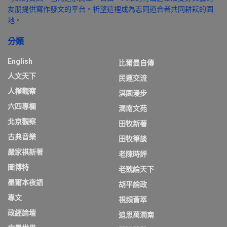
友朋提供寫作發文的平台。祈望這裡成為志同道合者共同耕耘的園
地。
分類
English
比爾曼自傳
人文天下
民運交流
人權觀察
淇園漫步
六四專欄
潤南文苑
北京觀察
田牧新著
古典音樂
田牧筆談
嚴家祺新著
老陳時評
圖博特
老魏論天下
墨爾本夜語
胡平論政
專文
視頻薈萃
政經論壇
追思萬潤南