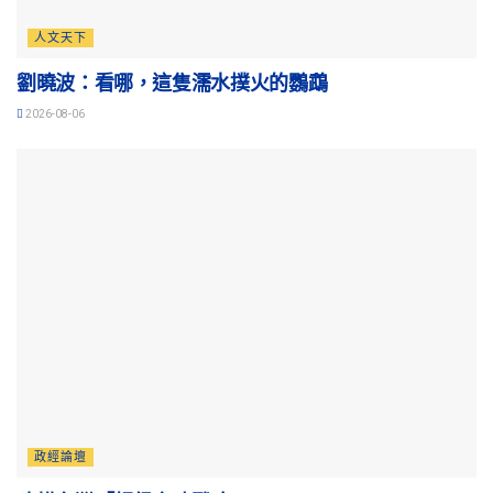
人文天下
劉曉波：看哪，這隻濡水撲火的鸚鵡
2026-08-06
政經論壇