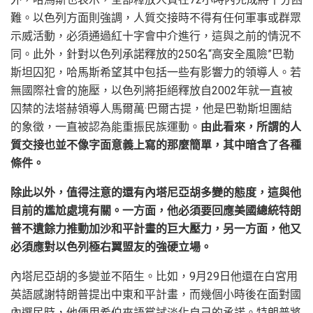
難。以色列方面則強調，人質交接時不得有任何軍事或群眾
示威活動，必須通過紅十字會中介進行，這與之前的情況不
同。此外，針對以色列承諾釋放的250名“高安全風險”巴勒
斯坦囚犯，哈馬斯希望其中包括一些有影響力的領導人。若
無國際社會的施壓，以色列將拒絕釋放自2002年就一直被
囚禁的法塔赫領導人馬爾萬·巴爾古提，他是巴勒斯坦團結
的象徵，一直被認為能重振民族運動。
由此看來，所謂的人
質交接也並不像字面意義上寫的那麼簡單，其中暗含了各種
條件。
除此以外，值得注意的還有內塔尼亞胡多變的態度，這與他
目前的尷尬處境有關。一方面，他必須要回應美國總統特朗
普不遺餘力推動加沙和平計畫的巨大壓力，另一方面，他又
必須應對以色列極右翼盟友的強硬立場。
內塔尼亞胡的多變並不陌生。比如，9月29日他還在白宮用
英語感謝特朗普提出中東和平計畫，而幾個小時後在面對國
內選民時，他便用希伯來語嘗試淡化自己的承諾。特朗普將