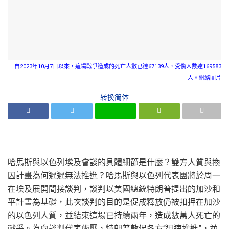
自2023年10月7日以來，這場戰爭造成的死亡人數已達67139人，受傷人數達169583
人。網絡圖片
转换简体
哈馬斯與以色列埃及會談的具體細節是什麼？雙方人質與換
囚計畫為何遲遲無法推進？哈馬斯與以色列代表團將於周一
在埃及展開間接談判，談判以美國總統特朗普提出的加沙和
平計畫為基礎，此次談判的目的是促成釋放仍被扣押在加沙
的以色列人質，並結束這場已持續兩年，造成數萬人死亡的
戰爭。為向談判代表施壓，特朗普敦促各方“迅速推進”，並