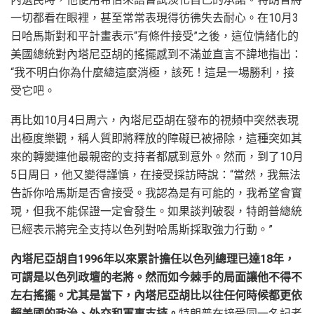
一切都看在眼裡，甚至常常表現得彷彿失去耐心。在10月3
日哈馬斯對和平計畫表示“有條件接受”之後，這位情緒化的
美國總統對內塔尼亞胡的搖擺感到不滿並直言不諱地指出：
“我不明白你為什麼總這麼消極，該死！這是一場勝利，接
受它吧。
再比如10月4日周六，內塔尼亞胡在發布的視頻中突然表現
出極度樂觀，稱人質即將釋放的障礙已被掃除，這種突如其
來的轉變連他最親密的支持者都感到意外。然而，到了10月
5日周日，他又變得謹慎，在接受採訪時說：“當然，我無法
告訴你哈馬斯是否會接受。我認為是有可能的，我希望會實
現，但我不能保證一定會發生。如果談判破裂，特朗普總統
已經表示將完全支持以色列對哈馬斯採取強力行動。”
內塔尼亞胡自1996年以來累計擔任以色列總理已達18年，
可謂是以色列政壇的老將。然而如今棘手的局面讓他不得不
左右搖擺。尤其是當下，內塔尼亞胡比以往任何時候都更依
賴美國的政治、外交和軍事支持。
特朗普在接受同一名記者