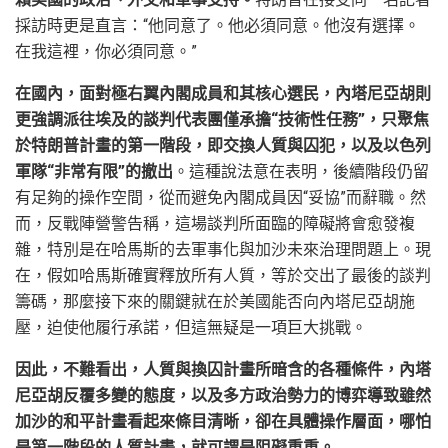
採訪時更是直言：“他同意了。他必須同意。他沒有選擇。
在我這裡，你必須同意。”
在國內，面對極右翼內閣成員和其核心選民，內塔尼亞胡則
更強調派往埃及的談判代表團僅承擔“技術性任務”，只聚焦
於特朗普計畫的第一階段，即交換人質與囚犯，以及以色列
軍隊“非常有限”的撤出
。這種說法意在表明，後續階段仍留
有足夠的操作空間，從而避免內閣成員因“妥協”而辭職。然
而，反戰陣營警告稱，這場談判所面臨的障礙將會愈發複
雜，特別是在哈馬斯的去軍事化與加沙未來治理問題上。現
在，假如哈馬斯確實釋放所有人質，等於交出了最後的談判
籌碼，那麼接下來的關鍵就在於美國能否向內塔尼亞胡施
壓，迫使他履行承諾，但這無疑是一項巨大挑戰。
因此，不難看出，人質與換囚計畫所暗含的各種條件，內塔
尼亞胡反覆多變的態度，以及多方政治勢力的博弈導致雖然
加沙的和平計畫看起來條目清晰，卻在具體操作層面，哪怕
是第一階段的人質計畫，就可謂是阻礙重重。