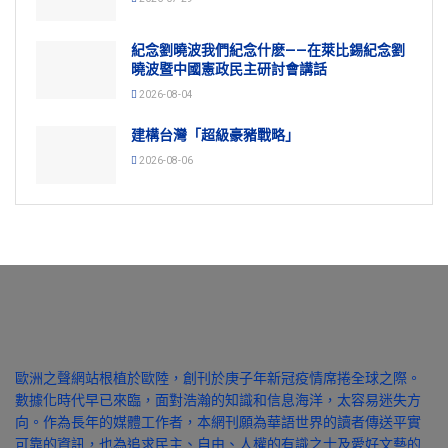
紀念劉曉波我們紀念什麽——在萊比錫紀念劉
曉波暨中國憲政民主研討會講話
2026-08-04
建構台灣「超級豪豬戰略」
2026-08-06
歐洲之聲網站根植於歐陸，創刊於庚子年新冠疫情席捲全球之際。
數據化時代早已來臨，面對浩瀚的知識和信息海洋，太容易迷失方
向。作為長年的媒體工作者，本網刊願為華語世界的讀者傳送平實
可靠的資訊，也為追求民主、自由、人權的有識之士及愛好文藝的