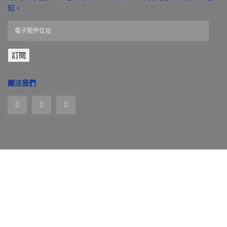
知。
電
子
郵
訂閱
件
位
址
關注我們