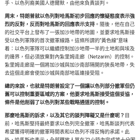
手、以色列裔美國人德爾默，由他來負責談判。
周末，特朗普就以色列對哈馬斯初步回應的懷疑態度表示強
烈的反對，反而對哈馬斯的回應表示支持
。隨後，他在自己
的社交平台上發布了一張加沙地帶的地圖，並要求哈馬斯接
受以色列軍隊的首次撤軍線路。這條所謂的“黃色線”意味
着：以色列軍隊可以繼續控制加沙地帶一半的土地和與埃及
的邊界，但必須放棄對內紮里姆走廊（Netzarim）的控制。
紮里姆走廊是一個將加沙城與加沙南部隔開的狹長地帶，失
去這個走廊會使加沙城與南部地區連接受阻。
總的來說，也就是特朗普設定了一個讓以色列部分撤軍但仍
舊可以控制重要區域的方案，他要求哈馬斯接受這個妥協，
條件是他削弱了以色列對某些戰略通道的控制。
那麼哈馬斯的訴求，以及其它的談判障礙又是什麼呢？
目
前，哈馬斯堅持最終要求以色列完全撤軍，哈馬斯談判代表
希望獲得明確的撤軍時間表和以色列不得反悔的承諾。此
外，哈馬斯也表示，全部釋放人質在72小時內完成將十分困