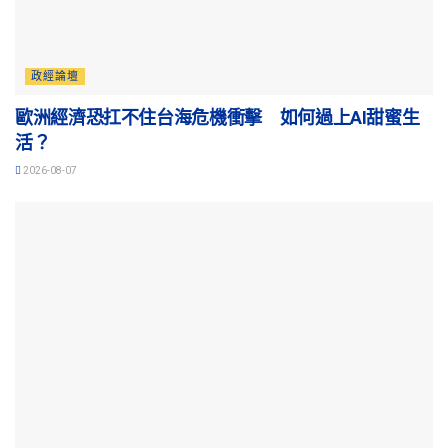
政經論壇
歐洲經濟恐扛不住台海危機衝擊 如何過上AI甜蜜生
活？
2026-08-07