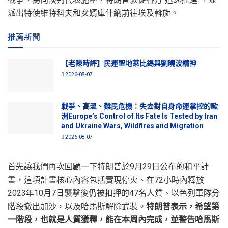
派出特使維特科夫和女婿庫什納前往埃及斡旋。
推薦新聞
【老陳時評】民運聖地萊比錫與劉曉波精神
2026-08-07
戰爭、高溫、難民危機：失去對自身命運掌控的歐
洲Europe’s Control of Its Fate Is Tested by Iran
and Ukraine Wars, Wildfires and Migration
2026-08-07
首先讓我們再次回顧一下特朗普於9月29日公布的和平計
畫，這項計畫核心內容包括實現停火、在72小時內釋放
2023年10月7日襲擊後仍被扣押的47名人質、以色列軍隊分
階段撤出加沙，以及哈馬斯解除武裝。
特朗普表示，希望第
一階段，也就是人質獲釋，能在本周內完成，並警告哈馬斯