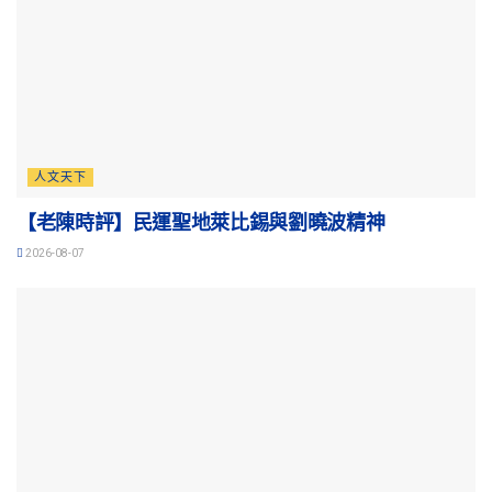
人文天下
【老陳時評】民運聖地萊比錫與劉曉波精神
2026-08-07