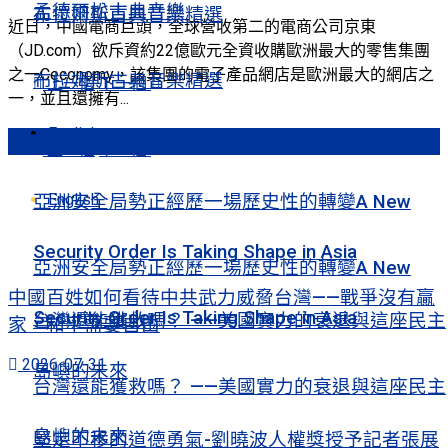
孟德爾松古典音樂
布拉姆斯古典音樂精選
近日，中國電商巨頭，全球營收第二的電商公司京東
（JD.com）欲斥資約22億歐元全資收購歐洲最大的零售集團
之一Ceconomy，該集團的電子產品網店是歐洲最大的網店之
布拉姆斯古典音樂精選
上一個
下一個
一，並且還擁有...
English
熱門文章
上一個
下一個
English
亞洲安全局勢正經歷一場歷史性的轉變A New
Security Order Is Taking Shape in Asia
亞洲安全局勢正經歷一場歷史性的轉變A New
中國百姓如何看待中共武力威脅台灣——戰爭沒有贏
Security Order Is Taking Shape in Asia
台灣還能獲救嗎？ ——美國實力的衰退與這座民主
家，和平需要自由
2026-07-31
島嶼的未來
台灣還能獲救嗎？ ——美國實力的衰退與這座民主
島嶼的未來
堅定不移的道德勇氣-劉曉波人權獎授予記者張展