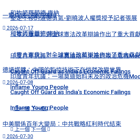
和牧師羅蘭德·庫納
一顆真誠心靈的勝利
堅定不移的道德勇氣-劉曉波人權獎授予記者張展
2026-07-17
和牧師羅蘭德·庫納
《零八憲章》對全球憲法改革辯論作出了重大貢
《零八憲章》對全球憲法改革辯論作出了重大貢
印度青年抗議：一場莫迪始料未及的政治危機Mod
德語媒體：中國的監控技術正在悄然改變世界
Caught Off Guard as India’s Economic Failings
印度青年抗議：一場莫迪始料未及的政治危機Mod
2026-07-08
Inflame Young People
Caught Off Guard as India’s Economic Failings
Inflame Young People
上一個
下一個
中美關係百年大變局：中共戰略紅利時代結束
上一個
下一個
2026-07-30