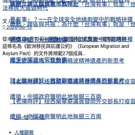
強制遣返、邊境拘留、第三國安置 歐洲正式開啟非
建構台灣「超級豪豬戰略」
聯動、跨區與共振：為什麽「台灣有事」就是「
法移民大遣返時代
界有事」？——在全球安全地緣劇變中的戰略抉擇
文 /
左依
聯動、跨區與共振：為什麽「台灣有事」就是「
2026-06-13
界有事」？——在全球安全地緣劇變中的戰略抉擇
從本周五（6月12日）開始，歐盟將正式實施一套新的規則，
揭穿中國三大假性敘事
這條名為《歐洲移民與庇護公約》（European Migration and
Asylum Pact）的文件將規範27個成員...
揭穿中國三大假性敘事
踏上歐洲疆域，我對劉曉波精神遺產的新思考
踏上歐洲疆域，我對劉曉波精神遺產的新思考
【老陳時評】紐西蘭華裔議員發問外交部長打疫
遭嗆，中國政府聲明此地無銀三百兩
【老陳時評】紐西蘭華裔議員發問外交部長打疫
遭嗆，中國政府聲明此地無銀三百兩
上一個
下一個
人權觀察