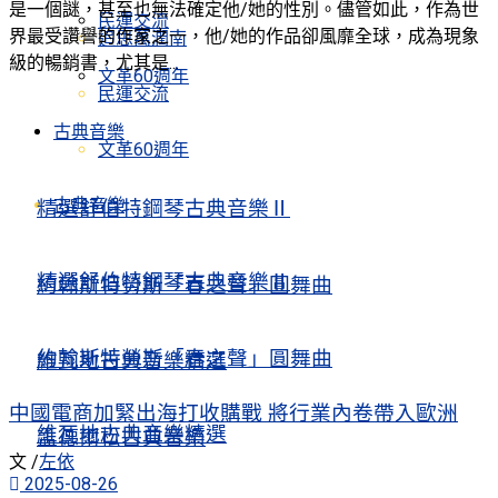
是一個謎，甚至也無法確定他/她的性別。儘管如此，作為世
民運交流
界最受讚譽的作家之一，他/她的作品卻風靡全球，成為現象
追思萬潤南
級的暢銷書，尤其是...
文革60週年
民運交流
古典音樂
文革60週年
古典音樂
精選舒伯特鋼琴古典音樂Ⅱ
精選舒伯特鋼琴古典音樂Ⅱ
約翰斯特勞斯「春之聲」圓舞曲
約翰斯特勞斯「春之聲」圓舞曲
維瓦地古典音樂精選
中國電商加緊出海打收購戰 將行業內卷帶入歐洲
維瓦地古典音樂精選
孟德爾松古典音樂
文 /
左依
2025-08-26