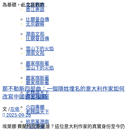
為基礎，此次談判的...
北京觀察
香江寄語
比爾曼自傳
北京觀察
潤南文苑
比爾曼自傳
雪山下的火焰
潤南文苑
嚴家祺新著
雪山下的火焰
嚴家祺新著
嚴家祺新著
那不勒斯四部曲：一個隱姓埋名的意大利作家如何
老魏論天下
改寫中國的出版業
嚴家祺新著
六四專欄
文 /
左依
老魏論天下
2025-09-26
追思萬潤南
六四專欄
埃萊娜·費蘭特究竟是誰？這位意大利作家的真實身份至今仍