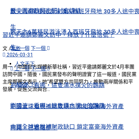
暨中國憲政民主研討會講話
數天內6萬移民游泳湧入西班牙飛地 30多人途中
生
數天內6萬移民游泳湧入西班牙飛地 30多人途中
習近平邀請鄭麗文訪中，釋放了什麼信號？
生
上一個
下一個
文 /
左依
2026-03-31
人文天下
周一，中國官方媒體新華社稱，習近平邀請鄭麗文於4月率團
上一個
下一個
訪問中國。隨後，國民黨發布的聲明證實了這一報道，國民黨
主席鄭麗文表示，她“希望雙方共同努力，推動兩岸關係和平
人文天下
劉曉波：看哪，這隻濡水撲火的鸚鵡
發展，促進交流與合...
劉曉波：看哪，這隻濡水撲火的鸚鵡
中國全球追稅補財政缺口 鎖定富豪海外資產
中國全球追稅補財政缺口 鎖定富豪海外資產
再見，巴塞羅那！