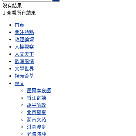
沒有結果
查看所有結果
首頁
關注熱點
政經論壇
人權觀察
人文天下
歐洲風情
文學世界
視頻薈萃
專文
墨爾本夜語
香江寄語
胡平論政
北京觀察
潤南文苑
淇園漫步
老陳時評