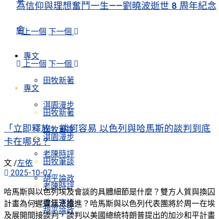
為信仰與理想奮鬥一生——劉曉波逝世 8 周年紀念
會
上一個
下一個
專文
上一個
下一個
田牧新著
專文
淇園漫步
田牧新著
「立即釋放」談何容易 以色列與哈馬斯的談判到底
田牧筆談
淇園漫步
卡在哪兒？
老陳時評
田牧筆談
文 /
左依
2025-10-07
胡平論政
老陳時評
哈馬斯與以色列埃及會談的具體細節是什麼？雙方人質與換囚
香江寄語
計畫為何遲遲無法推進？哈馬斯與以色列代表團將於周一在埃
胡平論政
及展開間接談判，談判以美國總統特朗普提出的加沙和平計畫