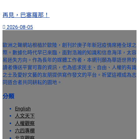
再見，巴塞羅那！
2026-08-05
歐洲之聲網站根植於歐陸，創刊於庚子年新冠疫情席捲全球之
際。數據化時代早已來臨，面對浩瀚的知識和信息海洋，太容
易迷失方向。作為長年的媒體工作者，本網刊願為華語世界的
讀者傳送平實可靠的資訊，也為追求民主、自由、人權的有識
之士及愛好文藝的友朋提供寫作發文的平台。祈望這裡成為志
同道合者共同耕耘的園地。
分類
English
人文天下
人權觀察
六四專欄
北京觀察