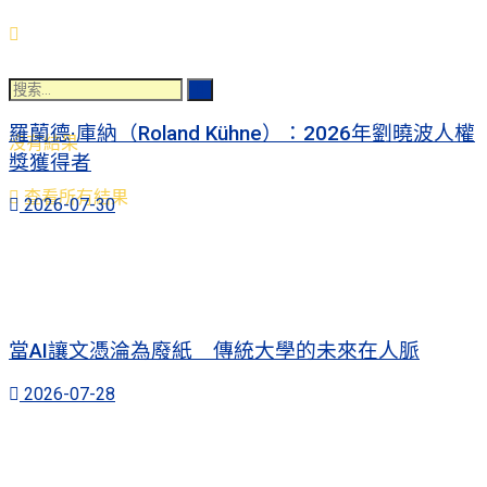
羅蘭德·庫納（Roland Kühne）：2026年劉曉波人權
沒有結果
獎獲得者
查看所有結果
2026-07-30
當AI讓文憑淪為廢紙 傳統大學的未來在人脈
2026-07-28