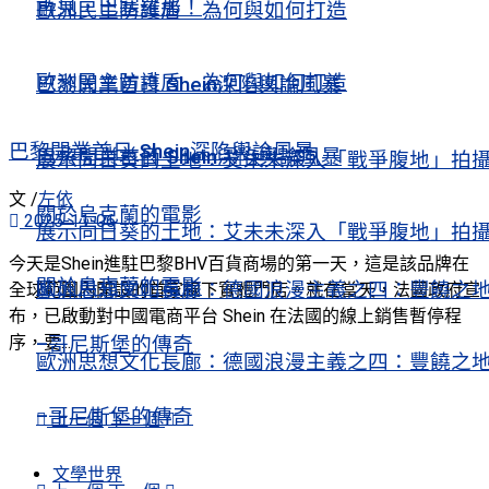
再見，巴塞羅那！
歐洲民主防護盾 為何與如何打造
歐洲民主防護盾 為何與如何打造
巴黎開業首日 Shein深陷輿論風暴
巴黎開業首日 Shein深陷輿論風暴
巴黎開業首日 Shein深陷輿論風暴
展示向日葵的土地：艾未未深入「戰爭腹地」拍
文 /
左依
關於烏克蘭的電影
2025-11-06
展示向日葵的土地：艾未未深入「戰爭腹地」拍
今天是Shein進駐巴黎BHV百貨商場的第一天，這是該品牌在
關於烏克蘭的電影
歐洲思想文化長廊：德國浪漫主義之四：豐饒之
全球範圍內開設的首家線下實體門店。就在當天，法國政府宣
布，已啟動對中國電商平台 Shein 在法國的線上銷售暫停程
序，要...
–哥尼斯堡的傳奇
歐洲思想文化長廊：德國浪漫主義之四：豐饒之
–哥尼斯堡的傳奇
上一個
下一個
文學世界