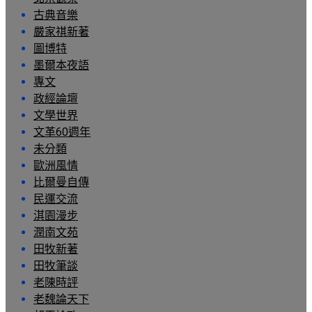
古典音樂
嚴家祺新著
圖博特
墨爾本夜語
專文
政經論壇
文學世界
文革60週年
未分類
歐洲風情
比爾曼自傳
民運交流
淇園漫步
潤南文苑
田牧新著
田牧筆談
老陳時評
老魏論天下