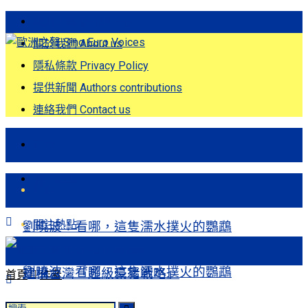
歐洲之聲發刊詞 Eng
關於我們 About us
隱私條款 Privacy Policy
提供新聞 Authors contributions
連絡我們 Contact us
首頁
關注熱點
首頁
關注熱點
劉曉波：看哪，這隻濡水撲火的鸚鵡
劉曉波：看哪，這隻濡水撲火的鸚鵡
建構台灣「超級豪豬戰略」
首頁
作者