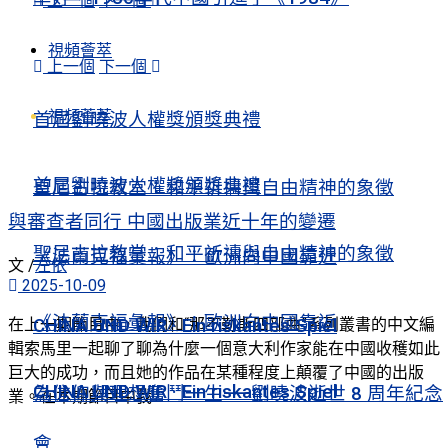
上一個
下一個
視頻薈萃
上一個
下一個
視頻薈萃
首屆劉曉波人權獎頒獎典禮
首屆劉曉波人權獎頒獎典禮
聖尼古拉教堂：和平祈禱與自由精神的象徵
與審查者同行 中國出版業近十年的變遷
聖尼古拉教堂：和平祈禱與自由精神的象徵
《法蘭克福彙報》：歐洲向中國靠近
文 /
左依
2025-10-09
《法蘭克福彙報》：歐洲向中國靠近
在上一期節目中，我們和“那不勒斯四部曲”系列叢書的中文編
CHINA UND WIR · Ein riskantes Spiel
輯索馬里一起聊了聊為什麼一個意大利作家能在中國收穫如此
巨大的成功，而且她的作品在某種程度上顛覆了中國的出版
CHINA UND WIR · Ein riskantes Spiel
為信仰與理想奮鬥一生——劉曉波逝世 8 周年紀念
業。在本期節目中我...
會