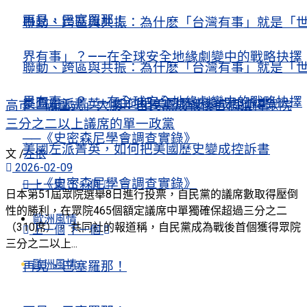
再見，巴塞羅那！
聯動、跨區與共振：為什麽「台灣有事」就是「
界有事」？——在全球安全地緣劇變中的戰略抉擇
聯動、跨區與共振：為什麽「台灣有事」就是「
界有事」？——在全球安全地緣劇變中的戰略抉擇
美國左派菁英，如何把美國歷史變成控訴書
高市「碾壓式」大勝：自民黨成戰後首個獲得眾院
三分之二以上議席的單一政黨
──《史密森尼學會調查實錄》
美國左派菁英，如何把美國歷史變成控訴書
文 /
左依
2026-02-09
──《史密森尼學會調查實錄》
上一個
下一個
日本第51屆眾院選舉8日進行投票，自民黨的議席數取得壓倒
性的勝利，在眾院465個額定議席中單獨確保超過三分之二
歐洲風情
（310席）。 共同社的報道稱，自民黨成為戰後首個獲得眾院
上一個
下一個
三分之二以上...
歐洲風情
再見，巴塞羅那！