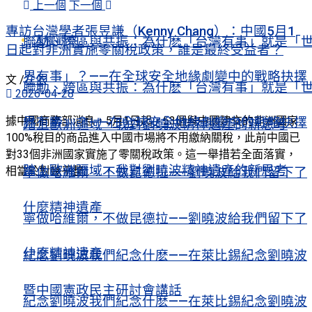
上一個
下一個
專訪台灣學者張昱謙（Kenny Chang）：中國5月1
人權觀察
聯動、跨區與共振：為什麽「台灣有事」就是「
日起對非洲實施零關稅政策，誰是最終受益者？
界有事」？——在全球安全地緣劇變中的戰略抉擇
文 /
左依
聯動、跨區與共振：為什麽「台灣有事」就是「
2026-04-28
據中國商務部消息，5月1日起，53個與中國建交的非洲國家
界有事」？——在全球安全地緣劇變中的戰略抉擇
踏上歐洲疆域，我對劉曉波精神遺產的新思考
100%稅目的商品進入中國市場將不用繳納關稅，此前中國已
對33個非洲國家實施了零關稅政策。這一舉措若全面落實，
踏上歐洲疆域，我對劉曉波精神遺產的新思考
相當於對幾乎整...
寧做哈維爾，不做昆德拉——劉曉波給我們留下了
什麼精神遺產
寧做哈維爾，不做昆德拉——劉曉波給我們留下了
什麼精神遺產
紀念劉曉波我們紀念什麽——在萊比錫紀念劉曉波
暨中國憲政民主研討會講話
紀念劉曉波我們紀念什麽——在萊比錫紀念劉曉波