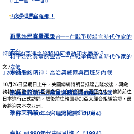
上一個
下一個
文學世界
再見，巴塞羅那！
再見，巴塞羅那！
和平始於真實的聲音——在戰爭與謊言時代作家的
責任
特朗普的亞洲之旅將如何攪動印太局勢？
和平始於真實的聲音——在戰爭與謊言時代作家的
文 /
左依
責任
水晶般的精神：喬治奧威爾與西班牙內戰
2025-11-03
10月26日星期日上午，美國總統特朗普抵達吉隆坡後，興緻
勃勃地開啟了他的亞洲之行。在訪問馬來西亞之後，他將前往
水晶般的精神：喬治奧威爾與西班牙內戰
瑞典茉莉第十二次自選題畫詩10首
日本進行正式訪問，然後前往韓國參加亞太經合組織論壇，最
後將迎來本次亞洲...
瑞典茉莉第十二次自選題畫詩10首
幸好，1980年代中國引進了《1984》
幸好，1980年代中國引進了《1984》