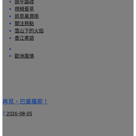
胡平論政
視頻薈萃
追思萬潤南
關注熱點
雪山下的火焰
香江寄語
歐洲風情
再見，巴塞羅那！
2026-08-05