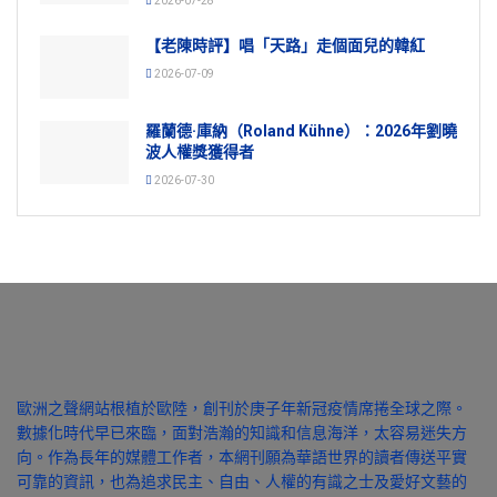
2026-07-28
【老陳時評】唱「天路」走個面兒的韓紅
2026-07-09
羅蘭德·庫納（Roland Kühne）：2026年劉曉
波人權獎獲得者
2026-07-30
歐洲之聲網站根植於歐陸，創刊於庚子年新冠疫情席捲全球之際。
數據化時代早已來臨，面對浩瀚的知識和信息海洋，太容易迷失方
向。作為長年的媒體工作者，本網刊願為華語世界的讀者傳送平實
可靠的資訊，也為追求民主、自由、人權的有識之士及愛好文藝的