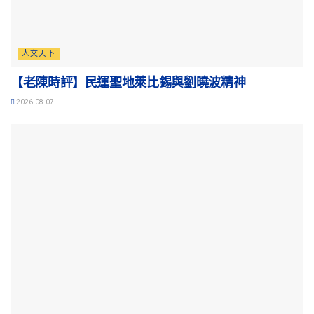
人文天下
【老陳時評】民運聖地萊比錫與劉曉波精神
2026-08-07