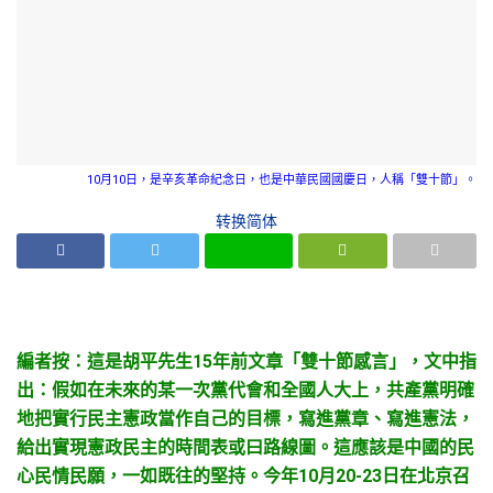
10月10日，是辛亥革命紀念日，也是中華民國國慶日，人稱「雙十節」。
转换简体
編者按：這是胡平先生15年前文章「雙十節感言」，文中指
出：假如在未來的某一次黨代會和全國人大上，共產黨明確
地把實行民主憲政當作自己的目標，寫進黨章、寫進憲法，
給出實現憲政民主的時間表或曰路線圖。這應該是中國的民
心民情民願，一如既往的堅持。今年10月20-23日在北京召