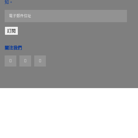
知。
電
子
郵
訂閱
件
位
址
關注我們