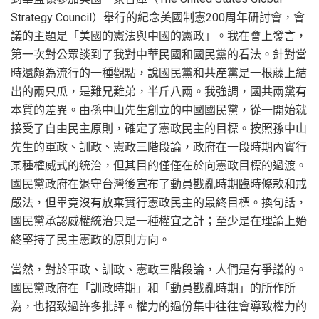
Strategy Council）舉行的紀念美國制憲200周年研討會，會
議的主題是「美國的憲法與中國的憲政」。我在會上發言，
第一次對公眾談到了我對中華民國和國民黨的看法。針對當
時還頗為流行的一種觀點，說國民黨和共產黨是一根藤上結
出的兩只瓜，是難兄難弟，半斤八兩。我強調，國共兩黨有
本質的差異。由孫中山先生創立的中國國民黨，從一開始就
接受了自由民主原則，確定了憲政民主的目標。按照孫中山
先生的軍政、訓政、憲政三階段論，政府在一段時期內實行
某種權威式的統治，但其目的僅僅在於向憲政目標的過渡。
國民黨政府在退守台灣後宣布了動員戡亂時期臨時條款和戒
嚴法，但畢竟沒有放棄實行憲政民主的最終目標。換句話，
國民黨承認威權統治只是一種權宜之計；至少是在理論上始
終堅持了民主憲政的原則方向。
當然，對於軍政、訓政、憲政三階段論，人們是有爭議的。
國民黨政府在「訓政時期」和「動員戡亂時期」的所作所
為，也招致過許多批評。權力的過份集中往往會導致權力的