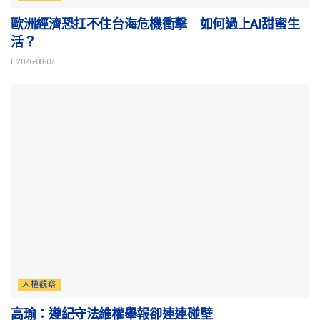
歐洲經濟恐扛不住台海危機衝擊 如何過上AI甜蜜生
活？
2026-08-07
人權觀察
高瑜：遵紀守法維權舉報卻連連碰壁