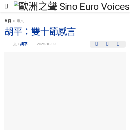
首頁
專文
胡平：雙十節感言
文 /
胡平
2025-10-09