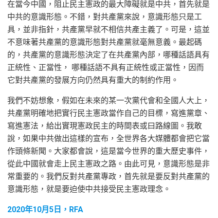
在當今中國，阻止民主憲政的最大障礙就是中共，首先就是
中共的意識形態。不錯，對共產黨來說，意識形態只是工
具，並非指針，共產黨早就不相信共產主義了。可是，這並
不意味著共產黨的意識形態對共產黨就毫無意義。最起碼
的，共產黨的意識形態決定了在共產黨內部，哪種話語具有
正統性、正當性， 哪種話語不具有正統性或正當性，因而
它對共產黨的發展方向仍然具有重大的制約作用。
我們不妨想象，假如在未來的某一次黨代會和全國人大上，
共產黨明確地把實行民主憲政當作自己的目標，寫進黨章、
寫進憲法，給出實現憲政民主的時間表或曰路線圖。我敢
說，如果中共做出這樣的宣布，全世界各大媒體都會把它當
作頭條新聞。大家都會說，這是當今世界的重大歷史事件，
從此中國就會走上民主憲政之路。由此可見，意識形態是非
常重要的。我們反對共產黨專政，首先就是要反對共產黨的
意識形態，就是要迫使中共接受民主憲政理念。
2020年10月5日，RFA