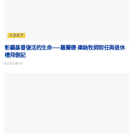
人文天下
彰顯基督復活的生命——羅蘭德·庫訥牧師卸任與退休
禮拜側記
2026-08-07