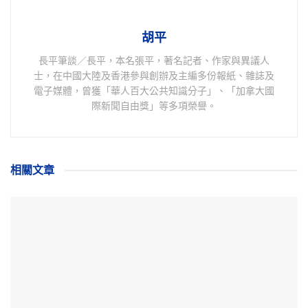
胡平
長平筆談／長平，本名張平，著名記者、作家與異議人
士，在中國大陸及香港參與創辦及主編多份報紙、雜誌及
電子媒體，曾獲「華人百大公共知識分子」、「加拿大國
際新聞自由獎」等多項榮譽。
相關
文章