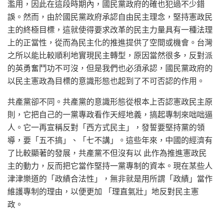
濫用，因此在這段時期內，國民黨政府的確也犯過不少錯
誤。然而，由於國民黨政府承認自由民主理念，堅持憲政民
主的終極目標，這就使得要求改革的民主力量具有一種法理
上的正當性，從而為民主化的推進提供了空間或機會。台灣
之所以能比較順利地實現民主轉型，原因當然很多，反對派
的英勇奮鬥功不可沒，但是我們也必須承認，國民黨政府的
以民主憲政為目標的意識形態也起到了不可否認的作用。
共產黨卻不同。共產黨的意識形態從根本上否認憲政民主原
則，它把自己的一黨專政看作天經地義，搞起專制來咄咄逼
人。它一再宣稱反對「西方式民主」，發誓要堅持黨的領
導，要「五不搞」、「七不講」。這些年來，中國的經濟有
了比較顯著的發展，共產黨不但沒有以 此作為推進憲政民
主的動力，反而把它當作堅持一黨專制的資本。現在某些人
津津樂道的「政績合法性」，無非就是用所謂「政績」當作
維護專制的理由，以便更加 「理直氣壯」地反對民主憲
政。