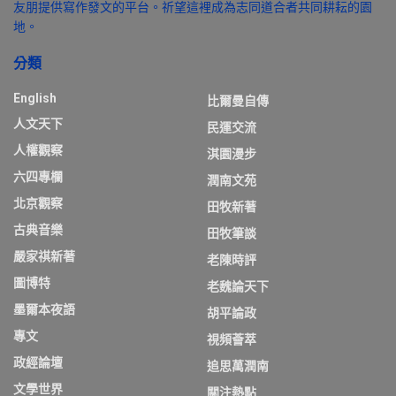
友朋提供寫作發文的平台。祈望這裡成為志同道合者共同耕耘的園
地。
分類
English
比爾曼自傳
人文天下
民運交流
人權觀察
淇園漫步
六四專欄
潤南文苑
北京觀察
田牧新著
古典音樂
田牧筆談
嚴家祺新著
老陳時評
圖博特
老魏論天下
墨爾本夜語
胡平論政
專文
視頻薈萃
政經論壇
追思萬潤南
文學世界
關注熱點