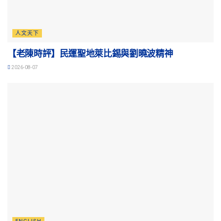
人文天下
【老陳時評】民運聖地萊比錫與劉曉波精神
2026-08-07