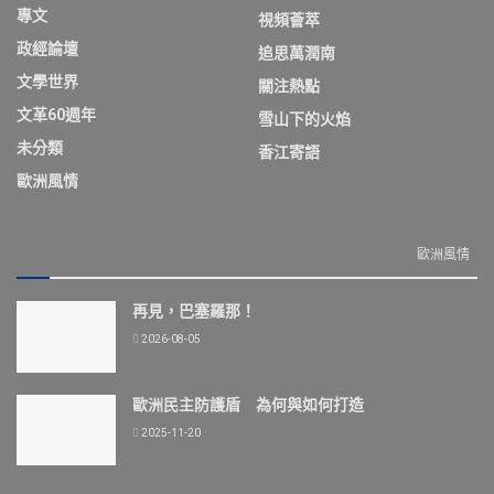
專文
視頻薈萃
政經論壇
追思萬潤南
文學世界
關注熱點
文革60週年
雪山下的火焰
未分類
香江寄語
歐洲風情
歐洲風情
再見，巴塞羅那！
2026-08-05
歐洲民主防護盾 為何與如何打造
2025-11-20