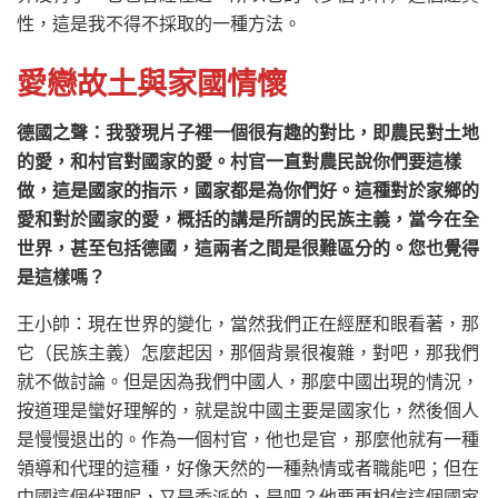
性，這是我不得不採取的一種方法。
愛戀故土與家國情懷
德國之聲：我發現片子裡一個很有趣的對比，即農民對土地
的愛，和村官對國家的愛。村官一直對農民說你們要這樣
做，這是國家的指示，國家都是為你們好。這種對於家鄉的
愛和對於國家的愛，概括的講是所謂的民族主義，當今在全
世界，甚至包括德國，這兩者之間是很難區分的。您也覺得
是這樣嗎？
王小帥：現在世界的變化，當然我們正在經歷和眼看著，那
它（民族主義）怎麼起因，那個背景很複雜，對吧，那我們
就不做討論。但是因為我們中國人，那麼中國出現的情況，
按道理是蠻好理解的，就是說中國主要是國家化，然後個人
是慢慢退出的。作為一個村官，他也是官，那麼他就有一種
領導和代理的這種，好像天然的一種熱情或者職能吧；但在
中國這個代理呢，又是委派的，是吧？他要更相信這個國家