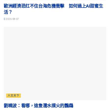
歐洲經濟恐扛不住台海危機衝擊 如何過上AI甜蜜生
活？
2026-08-07
人文天下
劉曉波：看哪，這隻濡水撲火的鸚鵡