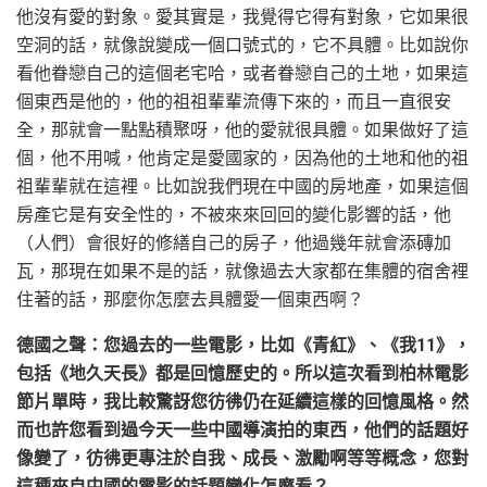
他沒有愛的對象。愛其實是，我覺得它得有對象，它如果很
空洞的話，就像說變成一個口號式的，它不具體。比如說你
看他眷戀自己的這個老宅哈，或者眷戀自己的土地，如果這
個東西是他的，他的祖祖輩輩流傳下來的，而且一直很安
全，那就會一點點積聚呀，他的愛就很具體。如果做好了這
個，他不用喊，他肯定是愛國家的，因為他的土地和他的祖
祖輩輩就在這裡。比如說我們現在中國的房地產，如果這個
房產它是有安全性的，不被來來回回的變化影響的話，他
（人們）會很好的修繕自己的房子，他過幾年就會添磚加
瓦，那現在如果不是的話，就像過去大家都在集體的宿舍裡
住著的話，那麼你怎麼去具體愛一個東西啊？
德國之聲：您過去的一些電影，比如《青紅》、《我11》，
包括《地久天長》都是回憶歷史的。所以這次看到柏林電影
節片單時，我比較驚訝您彷彿仍在延續這樣的回憶風格。然
而也許您看到過今天一些中國導演拍的東西，他們的話題好
像變了，彷彿更專注於自我、成長、激勵啊等等概念，您對
這種來自中國的電影的話題變化怎麼看？