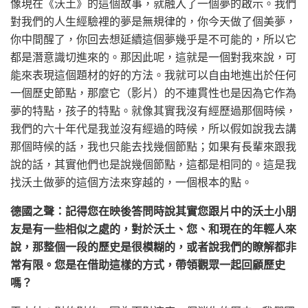
像現在《沃土》的這個故事，就融入了一個夢的啟示。我們
對我們的人生經驗裡的夢是無規律的，你今天做了個美夢，
你中間醒了，你回去想延續這個夢幾乎是不可能的，所以它
都是潛意識切進來的。那因此呢，這就是一個對我來說，可
能來表現這個題材的好的方法。我就可以自由地進出於任何
一個歷史節點，那麼它（影片）的不連貫性也是因為它作為
夢的特點，孩子的特點。就像其實我沒有經歷過那個時候，
我們的六十年代是我並沒有經過的時候，所以假如說我去講
那個時候的話，我也只能去找幾個節點；如果有長輩來跟我
說的話，其實他們也是說幾個節點，這都是相同的。這是我
找沃土做夢的這個方法來穿越的，一個根本的點。
德國之聲：記得您在映後答問時說其實您跟片中的沃土小朋
友是有一些相似之處的，對於沃土、您、和現在的年輕人來
說，那整個一段的歷史是很模糊的，或者說我們的瞭解都非
常有限。您是在借助這樣的方式，帶領觀眾一起回顧歷史
嗎？