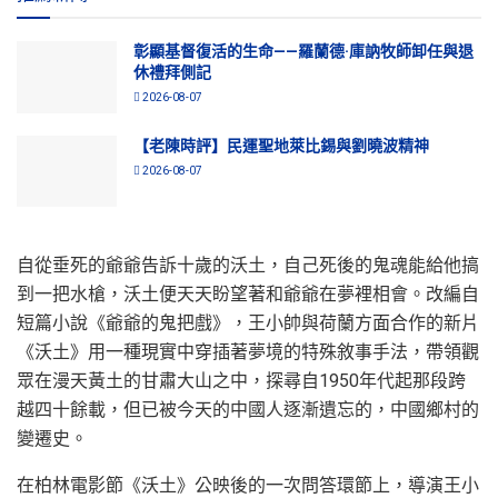
彰顯基督復活的生命——羅蘭德·庫訥牧師卸任與退
休禮拜側記
2026-08-07
【老陳時評】民運聖地萊比錫與劉曉波精神
2026-08-07
自從垂死的爺爺告訴十歲的沃土，自己死後的鬼魂能給他搞
到一把水槍，沃土便天天盼望著和爺爺在夢裡相會。改編自
短篇小說《爺爺的鬼把戲》，王小帥與荷蘭方面合作的新片
《沃土》用一種現實中穿插著夢境的特殊敘事手法，帶領觀
眾在漫天黃土的甘肅大山之中，探尋自1950年代起那段跨
越四十餘載，但已被今天的中國人逐漸遺忘的，中國鄉村的
變遷史。
在柏林電影節《沃土》公映後的一次問答環節上，導演王小