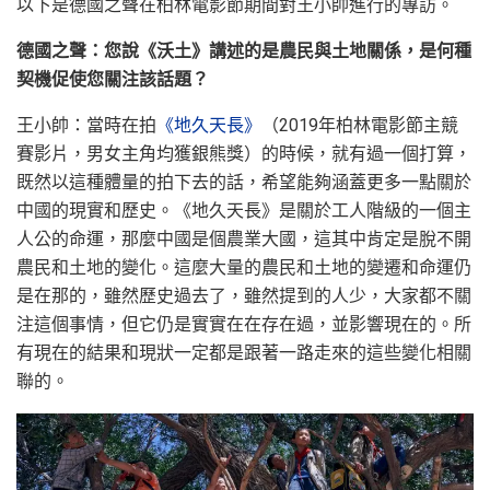
以下是德國之聲在柏林電影節期間對王小帥進行的專訪。
德國之聲：您說《沃土》講述的是農民與土地關係，是何種
契機促使您關注該話題？
王小帥：當時在拍
《地久天長》
（2019年柏林電影節主競
賽影片，男女主角均獲銀熊獎）的時候，就有過一個打算，
既然以這種體量的拍下去的話，希望能夠涵蓋更多一點關於
中國的現實和歷史。《地久天長》是關於工人階級的一個主
人公的命運，那麼中國是個農業大國，這其中肯定是脫不開
農民和土地的變化。這麼大量的農民和土地的變遷和命運仍
是在那的，雖然歷史過去了，雖然提到的人少，大家都不關
注這個事情，但它仍是實實在在存在過，並影響現在的。所
有現在的結果和現狀一定都是跟著一路走來的這些變化相關
聯的。