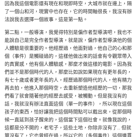
因為我這個電影還有現在和現即時空，大城市就在邊上，隔
了一個山和河，現實中也存在，它的時間軸很長，我沒有辦
法說我去選擇一個故事，這是第一點。
第二點，一般導演，我覺得特別是偏作者型導演吧，我也不
能說自己是完全作者型導演，就是說，偏作者型導演他的個
人體驗是很重要的。他經歷過，他面對過，他自己的心和那
個（事件）是觸碰過的，這樣他做出來的話會有令觀眾帶入
的真實感，他有個人體驗感，那麼才做這樣的電影。因為我
們並不是那個時代的人，那麼比如說如果現在有更年長的，
有七十歲或者更年長的人，經歷過那個時代的人，他有精力
再去拍，他進入那個時空，去重新塑造他經歷的一切，那我
們看了就會隨著他的經歷去感受，被觸動。但是我沒有的
話，我就沒有辦法直面這個（單一的事件），所以現在這個
孩子的東西，恰好讓我把這個時間點可以截出來，從那個時
候一直延到孩子醒來的，這個當下這個社會。就像我說的，
這都是分不開的，老宅子，這些土地，你除非沒有了… 但就
算沒有了，它也曾經在過，所以它的（多個事件）這個連貫