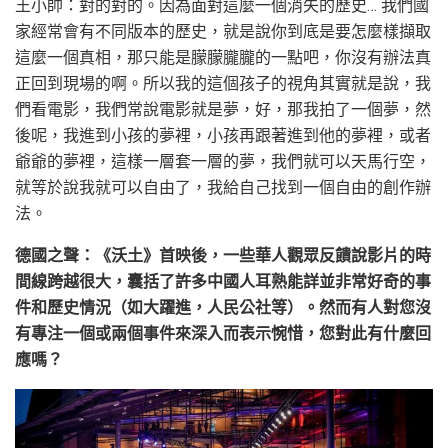
王小帥：對的對的。因為面對這麼一個消失的歷史… 我們國
家經常會有不同版本的歷史，就是說你到底是要怎麼樣擷取
這麼一個真相，那只能是朦朦朧朧的一點吧，你沒有辦法真
正回到現場的啊。所以我的這個孩子的視角其實就是說，我
們看電影，我們常說電影就是夢，好，那我拍了一個夢，然
後呢，我進到小孩的夢裡，小孩再跟著進到他的夢裡，或者
爺爺的夢裡，這樣一層套一層的夢，我們就可以天馬行空，
就等於說我就可以自由了，我給自己找到一個自由的創作辦
法。
德國之聲：《沃土》首映後，一些華人觀眾反饋說影片的時
間線跨越很大，囊括了許多中國人耳熟能詳並非常好奇的事
件和歷史情況（如大躍進，人民公社等）。然而有人對您沒
有專注一個或兩個事件來深入而表示惋惜，您對此有什麼回
應嗎？