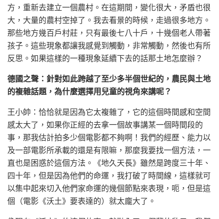
方，重新去建立一個農村。在這期間，變化很大，矛盾也很
大，大量的農村空掉了。我去看景的時候，走過很多地方。
那些地方幾百戶村莊，只有最後七八十戶，十幾個老人帶著
孩子。這些現象都讓我感覺到觸動，非常觸動，然後也有所
反思。如果這樣的一種現象延續下去的話那土地怎麼辦？
德國之聲：針對如此跨越了至少多半個世紀的，農民與土地
的複雜話題，為什麼選擇用兒童的視角來講呢？
王小帥：恰恰就是因為它太複雜了，它的這個時間感和空間
感太大了，如果你正經的去拿一個故事講某一個時間段的
事，那我估計拍多少個電影都不夠啊！我們的經歷、能力以
及一部電影所承載的還是有限嘛，那麼我要找一個方法，一
直也是困惑於這個方法。《地久天長》雖然是跨度三十年、
四十年，但是因為他們的命運，我打破了時間線，這樣就可
以集中起來切入他們家命運的幾個節點來表現，呃，但是這
個（電影《沃土》要表達的）就太龐大了。