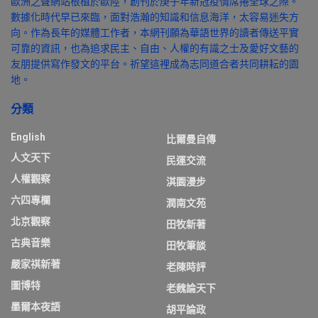
歐洲之聲網站根植於歐陸，創刊於庚子年新冠疫情席捲全球之際。
數據化時代早已來臨，面對浩瀚的知識和信息海洋，太容易迷失方
向。作為長年的媒體工作者，本網刊願為華語世界的讀者傳送平實
可靠的資訊，也為追求民主、自由、人權的有識之士及愛好文藝的
友朋提供寫作發文的平台。祈望這裡成為志同道合者共同耕耘的園
地。
分類
English
比爾曼自傳
人文天下
民運交流
人權觀察
淇園漫步
六四專欄
潤南文苑
北京觀察
田牧新著
古典音樂
田牧筆談
嚴家祺新著
老陳時評
圖博特
老魏論天下
墨爾本夜語
胡平論政