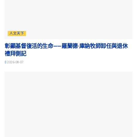
人文天下
彰顯基督復活的生命——羅蘭德·庫訥牧師卸任與退休
禮拜側記
2026-08-07