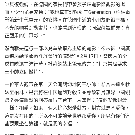
帥反復強調，在德國的家長們帶著孩子來電影節觀影的場
面，令他尤為感動：”我也真正理解到了Generation（柏林電
影節新生代單元）的安排。在德國生活的小朋友們很幸福，
不光能夠看到動畫片，也能看到這樣的（同聲翻譯補充：真
正嚴肅的）電影。”
然而就是這樣一部以兒童故事為主線的電影，卻未被中國廣
電總局給予象徵准許發行的”龍標”。2月17日，當影片的全
球首映還在進行時，社群網站上驚現傳言：”北京當局要求
王小帥立即撤片”。
一位華人觀眾在第二天公開關切地問王小帥，新片未過審就
送至柏林，是否將在中國遭到封殺？並導致新片無緣中國觀
眾？導演幽默的回答贏得了台下一片掌聲：”這個就像戀愛
一樣：相愛，如果一個人拚命想愛對方，對方就是不愛你，
這是沒有用的；所以不可能讓全世界都愛你，所以有你們這
些觀眾坐在這裡，就是我的幸福。”