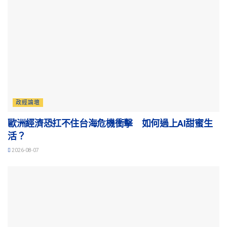
政經論壇
歐洲經濟恐扛不住台海危機衝擊 如何過上AI甜蜜生
活？
2026-08-07