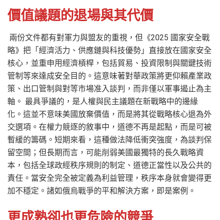
價值議題的退場與其代價
兩份文件都有對軍力與盟友的重視，但《2025 國家安全戰
略》把「經濟活力、供應鏈與科技優勢」直接放在國家安全
核心，並重申用經濟槓桿，包括貿易、投資限制與關鍵技術
管制等來達成安全目的。這意味著對華政策將更仰賴產業政
策、出口管制與對等市場准入談判，而非僅以軍事遏止為主
軸。 最具爭議的，是人權與民主議題在新戰略中的邊緣
化。這並不意味美國放棄價值，而是將其從戰略核心退為外
交選項。在權力競逐的敘事中，道德不再是起點，而是可被
暫緩的籌碼。短期來看，這種做法降低衝突強度，為談判保
留空間；但長期而言，可能削弱美國最獨特的長久戰略資
本，包括全球政經秩序規則的制定、道德正當性以及公共的
責任。當安全完全被定義為利益管理，秩序本身就會變得更
加不穩定。諸如俄烏戰爭的平和解決方案，即是案例。
更成熟卻也更危險的競爭