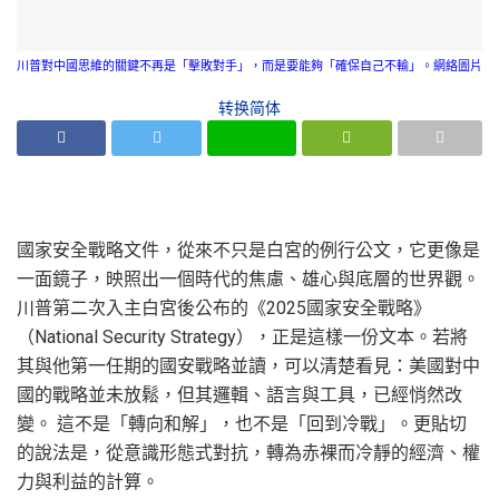
川普對中國思維的關鍵不再是「擊敗對手」，而是要能夠「確保自己不輸」。網絡圖片
转换简体
國家安全戰略文件，從來不只是白宮的例行公文，它更像是
一面鏡子，映照出一個時代的焦慮、雄心與底層的世界觀。
川普第二次入主白宮後公布的《2025國家安全戰略》
（National Security Strategy），正是這樣一份文本。若將
其與他第一任期的國安戰略並讀，可以清楚看見：美國對中
國的戰略並未放鬆，但其邏輯、語言與工具，已經悄然改
變。 這不是「轉向和解」，也不是「回到冷戰」。更貼切
的說法是，從意識形態式對抗，轉為赤裸而冷靜的經濟、權
力與利益的計算。