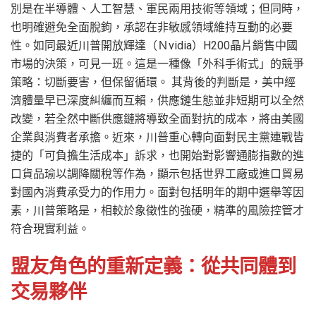
別是在半導體、人工智慧、軍民兩用技術等領域；但同時，
也明確避免全面脫鉤，承認在非敏感領域維持互動的必要
性。如同最近川普開放輝達（Ｎvidia）H200晶片銷售中國
市場的決策，可見一班。這是一種像「外科手術式」的競爭
策略：切斷要害，但保留循環。 其背後的判斷是，美中經
濟體量早已深度糾纏而互賴，供應鏈生態並非短期可以全然
改變，若全然中斷供應鏈將導致全面對抗的成本，將由美國
企業與消費者承擔。近來，川普重心轉向面對民主黨連戰皆
捷的「可負擔生活成本」訴求，也開始對影響通膨指數的進
口貨品瑜以調降關稅等作為，顯示包括世界工廠或進口貿易
對國內消費承受力的作用力。面對包括明年的期中選舉等因
素，川普策略是，相較於象徵性的強硬，精準的風險控管才
符合現實利益。
盟友角色的重新定義：從共同體到
交易夥伴