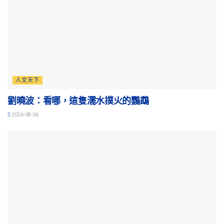
人文天下
劉曉波：看哪，這隻濡水撲火的鸚鵡
2026-08-06