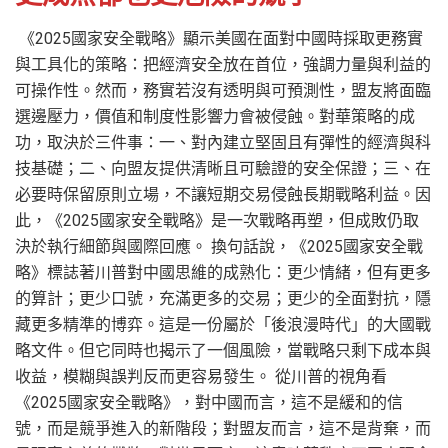
《2025國家安全戰略》顯示美國在面對中國時採取更務實
與工具化的策略：把經濟安全放在首位，強調力量與利益的
可操作性。然而，務實若沒有透明與可預測性，盟友將面臨
選邊壓力，價值和制度性影響力會被侵蝕。對華策略的成
功，取決於三件事：一、對內建立堅固且有彈性的經濟與科
技基礎；二、向盟友提供清晰且可驗證的安全保證；三、在
必要時保留原則立場，不讓短期交易侵蝕長期戰略利益。因
此，《2025國家安全戰略》是一次戰略再塑，但成敗仍取
決於執行細節與國際回應。 換句話說，《2025國家安全戰
略》標誌著川普對中國思維的成熟化：更少情緒，但有更多
的算計；更少口號，充滿更多的交易；更少的全面對抗，隱
藏更多精準的博弈。這是一份屬於「後浪漫時代」的大國戰
略文件。但它同時也揭示了一個風險，當戰略只剩下成本與
收益，模糊與誤判反而更容易發生。 從川普的視角看
《2025國家安全戰略》，對中國而言，這不是緩和的信
號，而是競爭進入的新階段；對盟友而言，這不是背棄，而