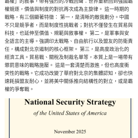
霸權」的敘事，帶有強烈的冷戰回聲：世界重新回到強國霸
權競逐，價值與制度的對抗再次成為主旋律。 這一時期的
戰略，有三個顯著特徵： 第一，是清晰的敵我劃分。中國
不只是競爭者，而是制度性挑戰者；對抗不僅發生在貿易與
科技，也延伸至價值、規範與敘事權。 第二，是軍事與安
全語言的主導。強調印太戰略、自由航行以及盟友的防衛責
任，構成對北京遏制的核心框架。 第三，是高度政治化的
經濟工具。貿易戰、關稅及制裁名單等，本質上是一場帶有
懲罰意味的戰略施壓。 這是一套清楚而激進，但也高度衝
突性的戰略。它成功改變了華府對北京的集體認知，卻也快
速耗損盟友耐心，並將美中關係推向結構性的對立，或是霸
權的爭奪戰。