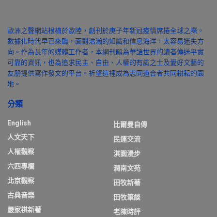
歐洲之聲網站根植於歐陸，創刊於庚子年新冠疫情席捲全球之際。
數據化時代早已來臨，面對浩瀚的知識和信息海洋，太容易迷失方
向。作為長年的媒體工作者，本網刊願為華語世界的讀者傳送平實
可靠的資訊，也為追求民主、自由、人權的有識之士及愛好文藝的
友朋提供寫作發文的平台。祈望這裡成為志同道合者共同耕耘的園
地。
分類
English
比爾曼自傳
人文天下
民運交流
人權觀察
淇園漫步
六四專欄
潤南文苑
北京觀察
田牧新著
古典音樂
田牧筆談
嚴家祺新著
老陳時評