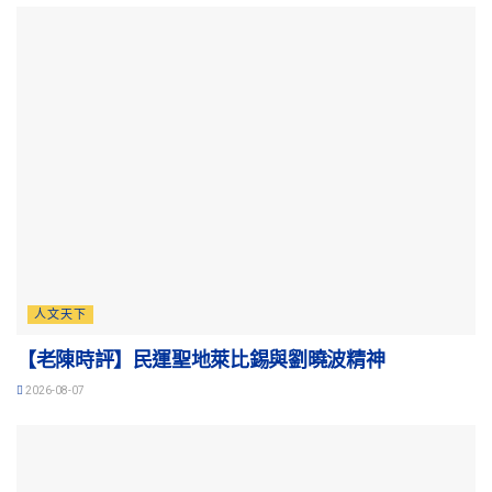
人文天下
【老陳時評】民運聖地萊比錫與劉曉波精神
2026-08-07