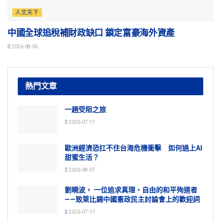
人文天下
中國全球追稅補財政缺口 鎖定富豪海外資產
2026-08-06
熱門文章
一趟受阻之旅
2026-07-17
歐洲經濟恐扛不住台海危機衝擊 如何過上AI
甜蜜生活？
2026-08-07
劉曉波， 一位追求真理、自由的和平殉道者
——致萊比錫中國憲政民主討論會上的歡迎詞
2026-07-17