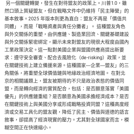
另一個關鍵轉變，發生在對待盟友的政策上。川普1.0，雖
然口頭上質疑盟友，但在戰略文件中仍維持「民主陣營」的
基本敘事。2025 年版本則更為直白：盟友不再是「價值共
同體」，而是「戰略資產與責任分攤者」。 這種盟友角色
與外交關係的重塑，由供應鏈、製造業回流、關鍵基礎建設
與外交關係緊密綁定，顯示未來對盟友的現很大程度由國內
工業政策決定。這一點對美國企業與盟國供應商提出新要
求：遵守安全審查、配合去風險化（de-risking）政策，並
在關鍵技術上建立備援來源。這種國家―企業―盟友」的三
角關係，將重塑全球價值鏈與地緣政治經濟地圖。 在對北
京的相關議題上，盟友被期待的不只是政治表態的價值同
盟，而是轉向經濟的實質配合，包括：是否願意落實「美國
優先」的供應鏈重組？是否願意為美國承擔經濟成本？是否
在關鍵技術上與美國分享或形成戰略投資同盟？這種高度經
濟或交易工具化的盟友觀，降低了民主、價值與道德的語言
敘事，卻提高了經濟現實的壓力。尤其對全球國家而言，模
糊空間正在快速縮小。