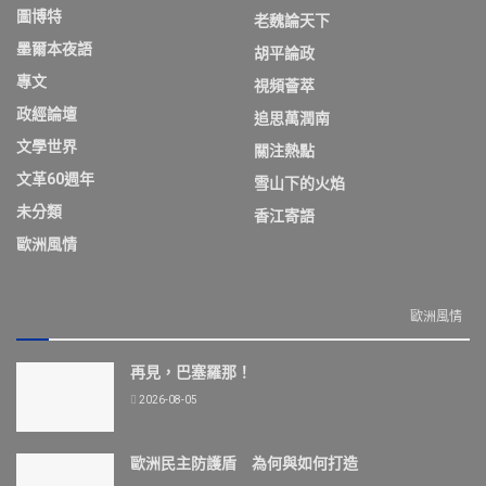
圖博特
老魏論天下
墨爾本夜語
胡平論政
專文
視頻薈萃
政經論壇
追思萬潤南
文學世界
關注熱點
文革60週年
雪山下的火焰
未分類
香江寄語
歐洲風情
歐洲風情
再見，巴塞羅那！
2026-08-05
歐洲民主防護盾 為何與如何打造