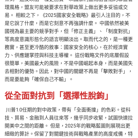
理風格，盟友可能被要求在對華政策上做出更多妥協或交
易。 相較之下，《2025國家安全戰略》最引人注目的，不
是它說了什麼，而是它刻意不再強調什麼。 中國依然被美
國視為最主要的競爭對手，但「修正主義」、「制度對抗」
等高度意識形態化的語言明顯淡出。取而代之的，是一種更
務實，甚至更冷酷的敘事：國家安全的核心，在於經濟實
力、供應鏈掌控與科技主導權。 這份戰略文件的底層假設
很簡單，美國最大的風險，不是中國崛起本身，而是美國失
去相對的優勢。因此，對中國的關鍵不再是「擊敗對手」，
而是要能夠「確保自己不輸」。
從全面對抗到「選擇性脫鉤」
川普1.0任期的對中政策，帶有「全面衝撞」的色彩。從科
技、貿易、金融到人員往來等，幾乎同步收緊，試圖快速拉
開美中之間的距離。 但是，2025年的戰略藍圖則展現出更
細緻的算計。保留了對關鍵技術與戰略產業的高度戒備，特