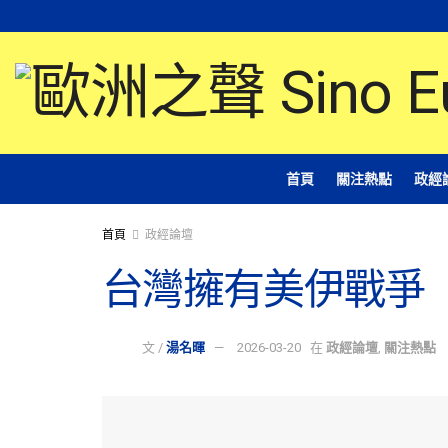
首頁
關注熱點
政經
首頁
政經論壇
台灣擁有美伊戰爭
文 /
湯名暉
2026-03-20
在
政經論壇
,
關注熱點