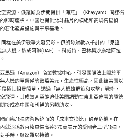
資源，俄羅斯為伊朗提供「海燕」（Khayyam）間諜衛
的即時座標。中國也提供北斗晶片的模組和商規衛星偵
的石化產業設施與軍事基地。
，同樣在美伊戰爭大發異彩。伊朗發射數以千計的「見證
列自殺式無人機，造成阿聯(UAE）、科威特、巴林與沙烏地阿拉
。
亞馬遜（Amazon）商業數據中心，引發國際法上關於平
無人機的單價僅約數萬美元，生產性極高，因此被美國以
的手段極其粗暴簡單，透過「無人機蜂群飽和攻擊」戰術，
空飛彈，其成效甚至能迫使美國調動在東北亞佈署的薩德
間接成為中國和朝鮮的另類助攻。
國面臨飛彈防禦系統面的「成本交換比」破產危機。在
內就消耗數百枚單價高達370萬美元的愛國者三型飛彈，
對手時，顯然難以持續。