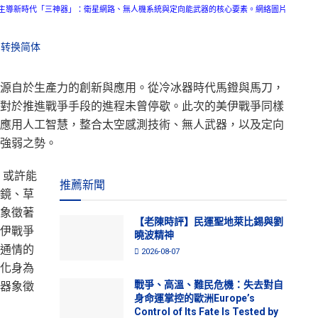
主導新時代「三神器」：衛星網路、無人機系統與定向能武器的核心要素。網絡圖片
转换简体
源自於生產力的創新與應用。從冷冰器時代馬鐙與馬刀，
對於推進戰爭手段的進程未曾停歇。此次的美伊戰爭同樣
應用人工智慧，整合太空感測技術、無人武器，以及定向
強弱之勢。
，或許能
推薦新聞
鏡、草
象徵著
【老陳時評】民運聖地萊比錫與劉
伊戰爭
曉波精神
通情的
2026-08-07
化身為
戰爭、高溫、難民危機：失去對自
器象徵
身命運掌控的歐洲Europe’s
Control of Its Fate Is Tested by