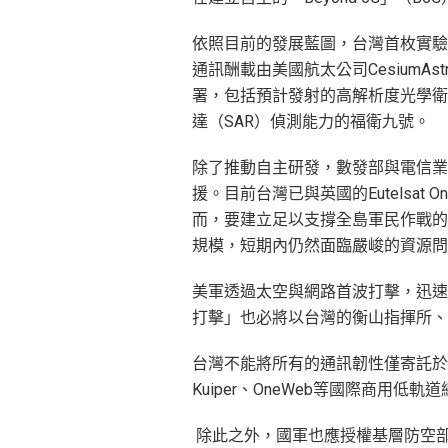
依照目前的發展藍圖，台灣首枚實驗性
通訊酬載由美國航太公司CesiumA
署，包括預計發射的高解析度光學衛星
達（SAR）偵測能力的福衛九號。
除了推動自主研發，數發部與電信業
援。目前台灣已與英國的Eutelsa
而，要建立足以支撐全島軍民作戰的
規模，短期內仍然面臨嚴峻的資源問
美軍透過太空與網路首波打擊，迅速
打擊」也必將以台灣的衡山指揮所、
台灣不能將所有的通訊韌性僅寄託於202
Kuiper、OneWeb等國際商用
除此之外，國軍也應授權基層防空