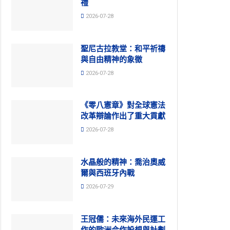
禮
2026-07-28
聖尼古拉教堂：和平祈禱
與自由精神的象徵
2026-07-28
《零八憲章》對全球憲法
改革辯論作出了重大貢獻
2026-07-28
水晶般的精神：喬治奧威
爾與西班牙內戰
2026-07-29
王冠儒：未來海外民運工
作的歐洲合作設想與計劃