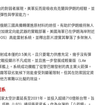
向的對弱者展現，美軍反而是吸收烏克蘭與伊朗的經驗，並
彈性與學習能力。
俄朝三國具備轉運進原材料的途徑，有助於伊朗維持無人
廈加速定向能武器的實戰部署，美國海軍已在伊朗海岸附近
IOS）高能雷射系統，並釋出影片證實其擊落了多架無人
射成本僅約3.5美元，且只要電力供應充足，幾乎沒有彈
戰役顯示不凡成效，並且進一步發展成輕量版（Lite
與軍艦上。系統成功攔截了從黎巴嫩發射的真主黨火箭彈。
霧等惡劣氣候下效能會受到顯著限制，但其在防禦固定資
其他方案難以比擬的效益。
體系
太空計畫延長至2031年，並投入超過710億新台幣，旨
B5G）低軌（LEO）通訊衛星星系，作為台灣的「八咫鏡」。