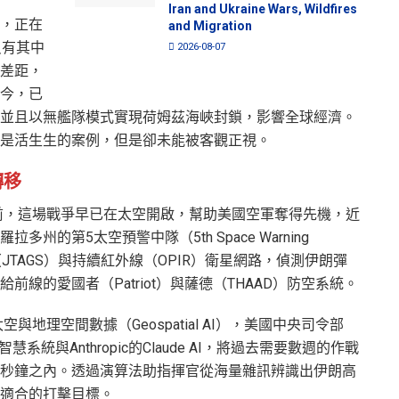
Iran and Ukraine Wars, Wildfires
，正在
and Migration
只有其中
2026-08-07
差距，
今，已
並且以無艦隊模式實現荷姆茲海峽封鎖，影響全球經濟。
正是活生生的案例，但是卻未能被客觀正視。
轉移
前，這場戰爭早已在太空開啟，幫助美國空軍奪得先機，近
州的第5太空預警中隊（5th Space Warning
（JTAGS）與持續紅外線（OPIR）衛星網路，偵測伊朗彈
線的愛國者（Patriot）與薩德（THAAD）防空系統。
地理空間數據（Geospatial AI），美國中央司令部
en智慧系統與Anthropic的Claude AI，將過去需要數週的作戰
秒鐘之內。透過演算法助指揮官從海量雜訊辨識出伊朗高
適合的打擊目標。