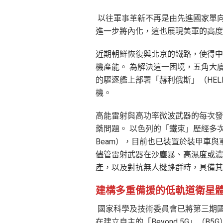
以往軍事革新不再是由先進國家單
進一步將內化，這也展現美軍的高度
近期朝鮮恢復與北京的鐵路，使得中
機產能。 為解決這一困境，五角大
的驅逐艦上部署「赫利俄斯」（HEL
機。
高能雷射與高功率微波武器的每次發
藥問題。 以色列的「鐵束」歷經多次
Beam），目前也已裝置於裝甲車
儘管雷射武器在沙塵暴、高濕度或濃
產，以及對抗無人機蜂群時，具備
建構多重備援的低軌道衛星
國家科學及技術委員會已將第三期國家
在建立自主的「Beyond 5G」（