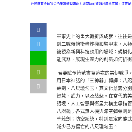
台灣擁有全球頂尖的半導體製造能力與深厚的資通訊產業底蘊，這正是
軍事史上的重大轉折與成就，往往是
到二戰時俯衝轟炸機和裝甲車，人類
被視為新興科技應用的場域：規模化
能武器，展現生產力的創新如何折衝
若要賦予符號書寫這次的美伊戰爭
用日本神話的「三神器」轉譯：八咫
薙劍、八尺瓊勾玉，其文化意義分別
智慧、武力，以及慈悲。在當代的美
語境，人工智慧與衛星共構主導指管
八咫鏡；各式無人機與滯空彈藥則是
草薙劍；防空系統，特別是定向能武
減少己方傷亡的八尺瓊勾玉。