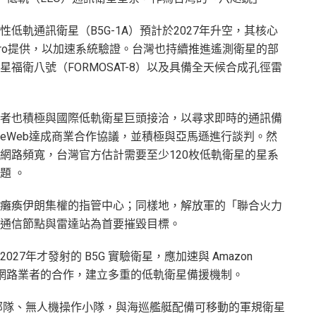
低軌通訊衛星（B5G-1A）預計於2027年升空，其核心
stro提供，以加速系統驗證。台灣也持續推進遙測衛星的部
福衛八號（FORMOSAT-8）以及具備全天候合成孔徑雷
者也積極與國際低軌衛星巨頭接洽，以尋求即時的通訊備
t OneWeb達成商業合作協議，並積極與亞馬遜進行談判。然
網路頻寬，台灣官方估計需要至少120枚低軌衛星的星系
題 。
癱瘓伊朗集權的指管中心；同樣地，解放軍的「聯合火力
通信節點與雷達站為首要摧毀目標。
7年才發射的 B5G 實驗衛星，應加速與 Amazon
低軌道網路業者的合作，建立多重的低軌衛星備援機制。
部隊、無人機操作小隊，與海巡艦艇配備可移動的軍規衛星