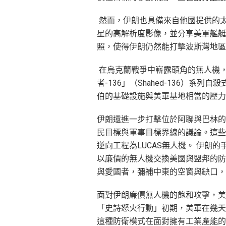
然而，伊朗也具備來自他國提供的太空
星的高解析度影像，並分享美軍艦艇
照，使得伊朗仍然能打擊波斯灣地區
在烏克蘭戰爭中嶄露頭角的無人機
者-136」（Shahed-136）系
伯的基礎設施與美軍基地相當的壓力
伊朗還進一步打擊位於阿聯與巴林的
民目標與軍事目標界線的議論。這些
逆向工程為LUCAS無人機。 伊朗
以廉價的無人機交換美國與盟邦的防
與愛國者，彌補中東的空窗與缺口，
面對伊朗廉價無人機的飽和攻擊，美
「史詩怒火行動」初期，美軍在幾天
這種防衛模式在面對擁有工業產能的