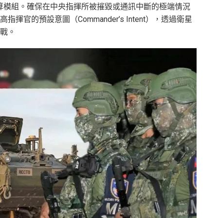
計算模組。確保在中央指揮所被摧毀或通訊中斷的極端情況
官的預設意圖（Commander’s Intent），透過衛星
作戰。