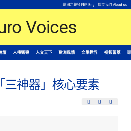
歐洲之聲發刊詞 Eng
關於我們 About us
論壇
人權觀察
人文天下
歐洲風情
文學世界
視頻薈萃
專
「三神器」核心要素