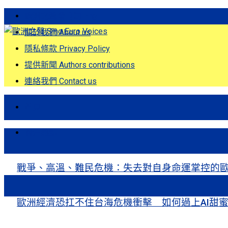
歐洲之聲發刊詞 Eng
關於我們 About us
隱私條款 Privacy Policy
提供新聞 Authors contributions
連絡我們 Contact us
首頁
關注熱點
戰爭、高溫、難民危機：失去對自身命運掌控的歐洲Europe’s Control
歐洲經濟恐扛不住台海危機衝擊 如何過上AI