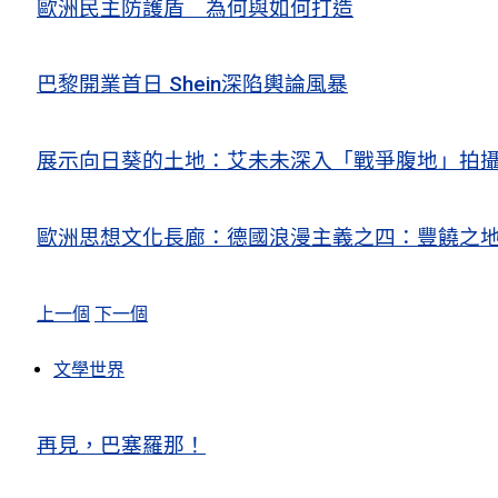
歐洲民主防護盾 為何與如何打造
巴黎開業首日 Shein深陷輿論風暴
展示向日葵的土地：艾未未深入「戰爭腹地」拍
歐洲思想文化長廊：德國浪漫主義之四：豐饒之地
上一個
下一個
文學世界
再見，巴塞羅那！