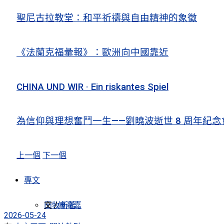
聖尼古拉教堂：和平祈禱與自由精神的象徵
《法蘭克福彙報》：歐洲向中國靠近
CHINA UND WIR · Ein riskantes Spiel
為信仰與理想奮鬥一生——劉曉波逝世 8 周年紀念
上一個
下一個
專文
田牧新著
文 /
傅海嘉
2026-05-24