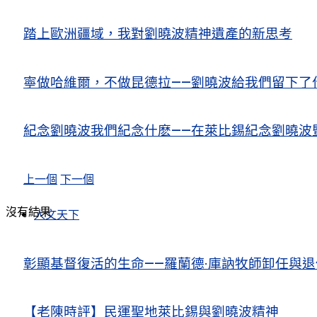
踏上歐洲疆域，我對劉曉波精神遺產的新思考
寧做哈維爾，不做昆德拉——劉曉波給我們留下了
紀念劉曉波我們紀念什麽——在萊比錫紀念劉曉波
上一個
下一個
沒有結果
人文天下
彰顯基督復活的生命——羅蘭德·庫訥牧師卸任與
【老陳時評】民運聖地萊比錫與劉曉波精神