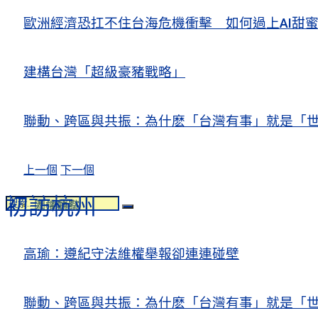
歐洲經濟恐扛不住台海危機衝擊 如何過上AI
建構台灣「超級豪豬戰略」
聯動、跨區與共振：為什麽「台灣有事」就是「世
上一個
下一個
初訪杭州
人權觀察
關注熱點
高瑜：遵紀守法維權舉報卻連連碰壁
聯動、跨區與共振：為什麽「台灣有事」就是「世