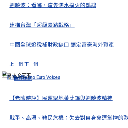
劉曉波：看哪，這隻濡水撲火的鸚鵡
建構台灣「超級豪豬戰略」
中國全球追稅補財政缺口 鎖定富豪海外資產
上一個
下一個
首頁
人文天下
政經論壇
首頁
【老陳時評】民運聖地萊比錫與劉曉波精神
戰爭、高溫、難民危機：失去對自身命運掌控的歐洲Europe’s Control