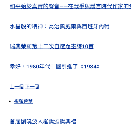
和平始於真實的聲音——在戰爭與謊言時代作家的
水晶般的精神：喬治奧威爾與西班牙內戰
瑞典茉莉第十二次自選題畫詩10首
幸好，1980年代中國引進了《1984》
上一個
下一個
視頻薈萃
首屆劉曉波人權獎頒獎典禮