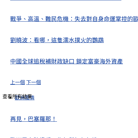
戰爭、高溫、難民危機：失去對自身命運掌控的歐洲Europe’s Control
劉曉波：看哪，這隻濡水撲火的鸚鵡
中國全球追稅補財政缺口 鎖定富豪海外資產
上一個
下一個
查看所有結果
歐洲風情
再見，巴塞羅那！