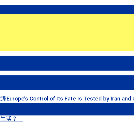
 of Its Fate Is Tested by Iran and Ukraine
甜蜜生活？