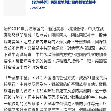
【老陳時評】民運聖地萊比錫與劉曉波精神
2026-08-07
始於2019年武漢爆發的「新冠病毒「橫掃全球，中共在武
漢爆發期間訓誡「吹哨者」隱瞞國人，隱瞞國際社會，致使
病毒蔓延，造成了曠古未有的人類災難。雖然如此，國際社
會並不追責，只希望中共配合調查，對病毒追根溯源，為天
下蒼生消滅病毒。中共卻以無賴的方式拒絕國際社會的調查
要求，反指病毒來源於美國，這種豬八戒倒打一耙，讓國際
社會看清中共的流氓嘴臉。
「新疆集中營」，以令人發指的管理方式，成為21世紀的納
粹暴行。中共以反恐為名，對新疆的維吾爾族與其他少數民
族進行暴力管治，由於國際社會處在反恐的高潮期，這一暴
行被忽略了，但中共卻將反恐成為對少數民族的迫害，成為
一項長期的民族政策，大量集中營慘絕人寰的事件曝光，終
於讓國際社會認識到這不是反恐，這是對一個民族的種族屠