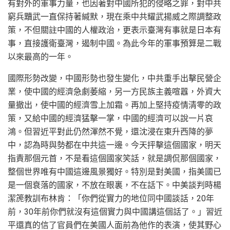
有對外的軍事力量，也因著對中國所犯的侵略之罪，對中共
窮兵黷武一直保持著緘默，現在乘中共耀武揚威之際調整政
策，不但關註中國的人權政治，更表示臺灣有事就是日本有
事，直接護衛臺灣，遏制中國。為此今年的軍事預算是二戰
以來最高的一年。
國際形勢改變，中國形勢也發生變化，中共重手出擊民營企
業，使中國的經濟急劇萎縮，另一方民族主義喧囂，外資大
量撤出，使中國的經濟雪上加霜。再加上堅持疫情清零的政
策，又給中國的經濟猛擊一掌，中國的經濟可以說一片哀
鴻。但習近平對此仍然渾然不覺，還沈浸在東升西降的夢
中，認為時與勢都在中共這一邊。今天抨擊這個國家，明天
指責那個元首，不是看這個國家笑話，就是調侃那個國家，
整個世界唯有中國這邊風景獨好。特別是對美國，指美國已
是一個衰落的國家，不放在眼裏，不在話下。中美談判時楊
潔箎教訓布林肯：「你們從實力的地位同中國談話，20年
前，30年前你們就沒有這個實力與中國講這個話了。」習近
平還真的信了官員們在美國人面前為他作的表演，使其野心