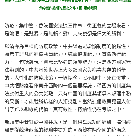
香港「反送中」，源於中共公開撕毀「中英聯合聲明」與「一國兩制」的承諾。把國際
公約當作過期的歷史文件。圖-網絡截屏
防疫、集中營，香港國安法這三件事，從正義的立場來看，
是流氓，是殘暴，是無賴。對中共來說卻是偉大的勝利。
以清零為目標的防疫政策，中共認為是彰顯制度的優越性，
顯示了非凡的組織動員能力，統籌協調能力，貫徹執行能
力，一句話體現了黨無比堅強的領導能力。這是西方國家無
法辦到的。中共嘲笑世界上大多數國家與病毒共存的科學
的，人性化的防疫政策，一塌糊塗，民不聊生，死亡慘重。
中共把防疫看作東升西降的一個重要標誌。稱西方的制度無
法應付重大的公共災難。只有中國的制度與領導人處理事務
的果斷，才能戰勝這樣的人類災難。當然這個政策讓國人付
出了難以想象的代價，其有效性，持續性仍在考驗之中。
新疆集中營對於中國共說，是一個相當成功的經驗，這個經
驗是從統治西藏的經驗中提升的。西藏在陳全國的統治之