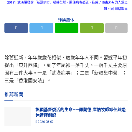
2019年武漢爆發的「新冠病毒」橫掃全球，致使病毒蔓延，造成了曠古未有的人類災
難。圖-網絡截屏
转换简体
除舊迎新，年年歲歲花相似，歲歲年年人不同。習近平年初
提出「東升西降」，到了年尾卻一落千丈。一落千丈主要原
因有三件大事。一是「武漢病毒」；二是「新疆集中營」；
三是「香港國安法」。
推薦新聞
彰顯基督復活的生命——羅蘭德·庫訥牧師卸任與退
休禮拜側記
2026-08-07