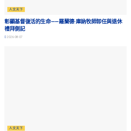
人文天下
彰顯基督復活的生命——羅蘭德·庫訥牧師卸任與退休
禮拜側記
2026-08-07
人文天下