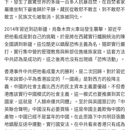
下，發生了震驚世界的多達一百多人抗暴自焚，在自焚者家
屬連坐制下最後歸於平靜。藏民從敢怒不敢言，到不敢怒不
敢言。民族文化被取消，民族被同化。
2014年習近到訪新疆，烏魯木齊火車站發生襲擊，習近平
把他看成是對自己的挑戰，於是將在西藏實行鐵腕統治的陳
全國調到新疆。這位酷吏以鎮壓恐怖主義為名，隨即實行嚴
打，實行集中營的管理教育與幹部住進維族家庭。這套方法
中共認為是成功的，這之後再也沒有出現過「恐怖活動」。
香港事件中共把他看成重大的勝利，是二次回歸。對於習近
平來說鄧小平為香港設定的「一國兩」是對西方的投降主
義，中國的社會主義比西方的民主資本主義要優越，不但香
港應該實行中國模式的社會主義，這一模式也要推廣到其它
國家，這就是「人類命運共同體」。至於與英國簽訂的「中
英聯合聲明」中國沒有必要買賬，這是帝國主義欺侮中國的
產物。中國已經不是當年的中國。在此思路下中共明目張膽
地鎮壓反送中運動，實行國安法。在中共看來香港只有成為