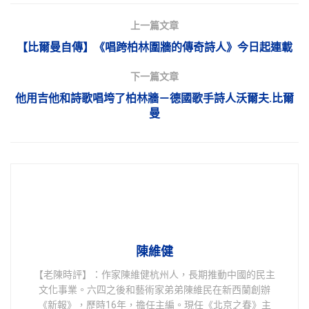
上一篇文章
【比爾曼自傳】《唱跨柏林圍牆的傳奇詩人》今日起連載
下一篇文章
他用吉他和詩歌唱垮了柏林牆－德國歌手詩人沃爾夫.比爾
曼
陳維健
【老陳時評】：作家陳維健杭州人，長期推動中國的民主
文化事業。六四之後和藝術家弟弟陳維民在新西蘭創辦
《新報》，歷時16年，擔任主編。現任《北京之春》主