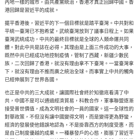
內地一樣的城市，由共產黨統治，香港才真正回歸中國。香
港回歸是習近平的成就。
擺平香港後，習近平的下一個目標就是踏平臺灣。中共對和
平統一臺灣已不抱希望，武統臺灣放到了議事日程上。如果
臺灣武統成功，中共的最終目標就是全球的人類命運共同
體。對此中共是誌在必得。其理由是上面三件成功的大事，
既然中共已經成功地控制疫情，管制了西藏，新疆少數民
族，二次回歸了香港，就沒有理由拿不下臺灣。一當臺灣拿
下，就沒有理由不推而廣之統治全球。而事實上中共的觸角
已經伸展到了世界各國。
也正是中共的三大成就，讓國際社會終於知徹底看清了中
共，中國不是可以通過經濟貿易，科教合作，軍事聯盟逐漸
接受普世價值，成為文明社會的一員的國家。這一全球性的
對華政策，不但沒有讓中國變得文明，而是變得更為野蠻，
經濟的發展使他錯誤地認為，不是掛靠西方的制度受惠，而
是自己制度優越的成果。一種暴發戶的心態，膨脹了習近平