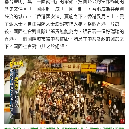
聯合聲明」與「一國兩制」的承諾。把國際公約當作過期的
歷史文件。「一國兩制」成「一國一制」，香港成為共產黨
統治的城市。「香港國安法」實施之下，香港異見人士，民
主派人士，自由媒體人士紛紛被捕入獄，整個香港一片蕭
殺。國際社會對此除出譴責無能為力，眼看著一個好瑞瑞的
香港，一個國際城市被中共摧毀，喘息在中共暴政的鐵蹄之
下。國際社會對中共之於絕望。