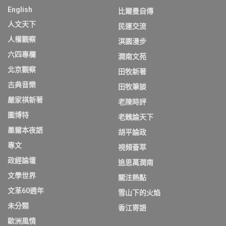
English
比爾曼自傳
人文天下
民運交流
人權觀察
淇園漫步
六四專欄
潤南文苑
北京觀察
田牧新著
古典音樂
田牧筆談
嚴家祺新著
老陳時評
圖博特
老魏論天下
墨爾本夜語
胡平論政
專文
視頻薈萃
政經論壇
追思萬潤南
文學世界
關注熱點
文革60週年
雪山下的火焰
未分類
香江寄語
歐洲風情