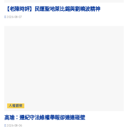
【老陳時評】民運聖地萊比錫與劉曉波精神
2026-08-07
人權觀察
高瑜：遵紀守法維權舉報卻連連碰壁
2026-08-06