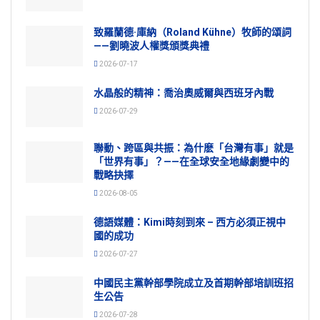
致羅蘭德·庫納（Roland Kühne）牧師的頌詞
——劉曉波人權獎頒獎典禮
2026-07-17
水晶般的精神：喬治奧威爾與西班牙內戰
2026-07-29
聯動、跨區與共振：為什麽「台灣有事」就是
「世界有事」？——在全球安全地緣劇變中的
戰略抉擇
2026-08-05
德語媒體：Kimi時刻到來 – 西方必須正視中
國的成功
2026-07-27
中國民主黨幹部學院成立及首期幹部培訓班招
生公告
2026-07-28