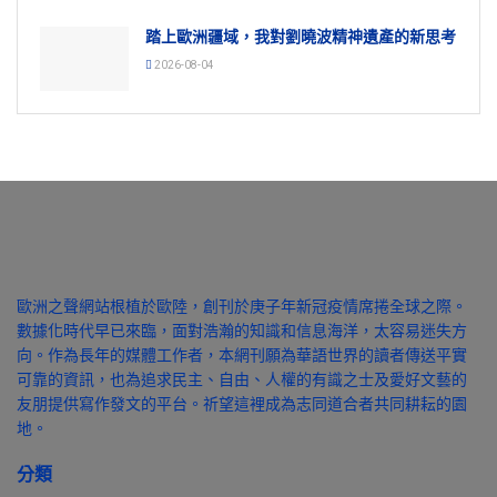
踏上歐洲疆域，我對劉曉波精神遺產的新思考
2026-08-04
歐洲之聲網站根植於歐陸，創刊於庚子年新冠疫情席捲全球之際。
數據化時代早已來臨，面對浩瀚的知識和信息海洋，太容易迷失方
向。作為長年的媒體工作者，本網刊願為華語世界的讀者傳送平實
可靠的資訊，也為追求民主、自由、人權的有識之士及愛好文藝的
友朋提供寫作發文的平台。祈望這裡成為志同道合者共同耕耘的園
地。
分類