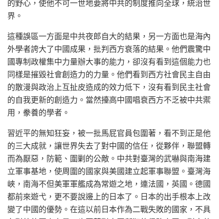
的野心，使他不可一世地要將中共的制度推向全球，統治世
界。
這種誤區一方面是中共夜郎自大的結果，另一方面也是海內
外學者誇大了中國成果，批判西方衰落的結果。他們震驚中
國專制政權集中力量辦大事的能力，卻沒有看到這個能力也
同樣是摧毀社會創造力的力量。他們看到西方社會民主自由
的散漫與政治上互扯皮造成的效力低下，沒有看到民主社會
的自我更新的創造力。當然擡高中國唱衰西方不乏被中共禦
用，豢養的學者。
習近平的無知狂妄，被一批馬屁官員包圍著，看不到正是他
的三大成就，讓世界失去了對中國的信任，從夥伴，聯盟轉
而為厭惡，防範、圍剿的公敵。中共對臺灣的武嚇與南海建
立軍事基地，使周圍的國家與美國建立起軍事聯盟。臺灣海
峽，南海不但美軍軍艦成為常遊之地，連法國，英國。德國
都前來遊弋，更不要說邊上的日本了。日本的出手根本上改
變了中國的優勢。在這以前日本作為二戰失敗的國家，不具