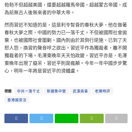
勃勃不但超越美國，還要超越羅馬帝國，超越蒙古帝國，成
為前無古人後無來者的中華大帝。
然而習近不知道的是，這是利令智昏的春秋大夢，他在做著
春秋大夢之際，中國的勢力已一落千丈。不但被國際社會拋
棄，也被國際社會圍剿。國內則由於其倒行逆施，已到了天
怒人怨，換習的聲音呼之欲出。習近平作為獨裁者，離不開
獨裁者的下場。毛澤東晚年天天怕政變，習近平亦是，毛澤
東晚年出現了癡呆，習近平則是瘋顛。今年一年中國步步驚
心，明年一年將是習近平的滑鐵盧。
標籤:
中共一落千丈
新疆集中營
武漢病毒
老陳時評
香港國安法