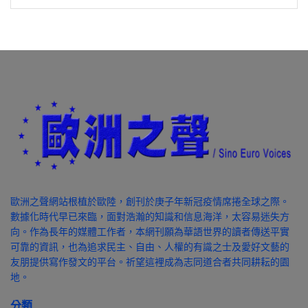
歐洲之聲網站根植於歐陸，創刊於庚子年新冠疫情席捲全球之際。
數據化時代早已來臨，面對浩瀚的知識和信息海洋，太容易迷失方
向。作為長年的媒體工作者，本網刊願為華語世界的讀者傳送平實
可靠的資訊，也為追求民主、自由、人權的有識之士及愛好文藝的
友朋提供寫作發文的平台。祈望這裡成為志同道合者共同耕耘的園
地。
分類