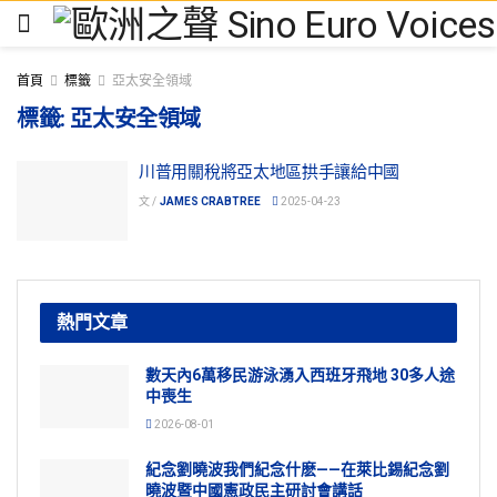
首頁
標籤
亞太安全領域
標籤:
亞太安全領域
川普用關稅將亞太地區拱手讓給中國
文 /
JAMES CRABTREE
2025-04-23
熱門文章
數天內6萬移民游泳湧入西班牙飛地 30多人途
中喪生
2026-08-01
紀念劉曉波我們紀念什麽——在萊比錫紀念劉
曉波暨中國憲政民主研討會講話