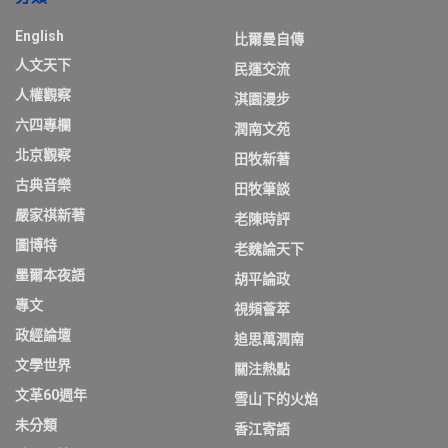
English
比爾曼自傳
人文天下
民運交流
人權觀察
淇園漫步
六四專欄
潤南文苑
北京觀察
田牧新著
古典音樂
田牧筆談
嚴家祺新著
老陳時評
圖博特
老魏論天下
墨爾本夜語
胡平論政
專文
視頻薈萃
政經論壇
追思萬潤南
文學世界
關注熱點
文革60週年
雪山下的火焰
未分類
香江寄語