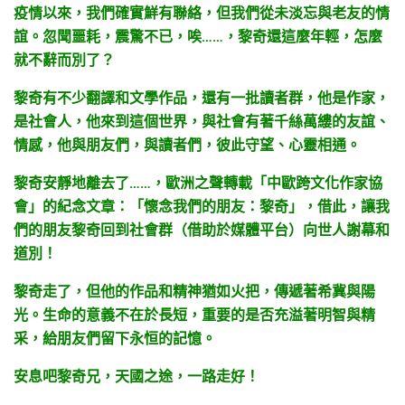
疫情以來，我們確實鮮有聯絡，但我
們
從未淡忘與老友的情
誼。忽聞噩耗，震驚不已，唉……，黎奇還這麼年輕，怎麼
就不辭而別了？
黎奇有不少翻譯和文學作品，還有一批讀者群，他是作家，
是社會人，他來到這個世界，與社會有著千絲萬縷的友誼、
情感，他與朋友們，與讀者們，彼此守望、心靈相通。
黎奇安靜地離去了……，歐洲之聲轉載「中歐跨文化作家協
會」的紀念文章：「懷念我們的朋友：黎奇」，借此，讓我
們的朋友黎奇回到社會群（借助於媒體平台）向世人謝幕和
道別！
黎奇走了，但他的作品和精神猶如火把，傳遞著希冀與陽
光。生命的意義不在於長短，重要的是否充溢著明智與精
采，給朋友們留下永恒的記憶。
安息吧黎奇兄，天國之途，一路走好！