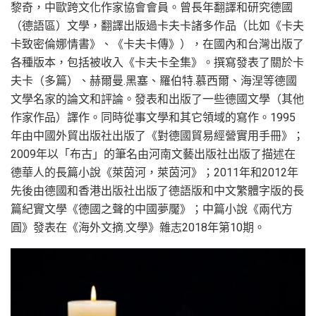
黎奇，中歐跨文化作家協會會員。曾長年翻譯和研究德國
（德語區）文學，翻譯出版過卡夫卡諸多作品（比如《卡夫
卡致密倫娜情書》、《卡夫卡傳》），在國內和台灣出版了
各種版本，包括被收入《卡夫卡全集》。撰寫發表了關於卡
夫卡（多篇）、赫爾曼.黑塞、羅伯特.慕西爾、海涅等德國
文學名家的論文和評論。發表和出版了一些德國文學（其他
作家作品）譯作。同時從事文學和其它領域的寫作。1995
年由中國外貿出版社出版了《對德國貿易經營實用手冊》；
2009年以「布古」的筆名由河南文藝出版社出版了描述在
德華人的長篇小說《萊茵河，萊茵河》；2011年和2012年
先後由德國和香港出版社出版了德語版和中文繁體字版的長
篇紀實文學《德國之聲的中國夢魘》；中篇小說《兩代方
圓》發表在《海外文摘.文學》雜志2018年第10期。