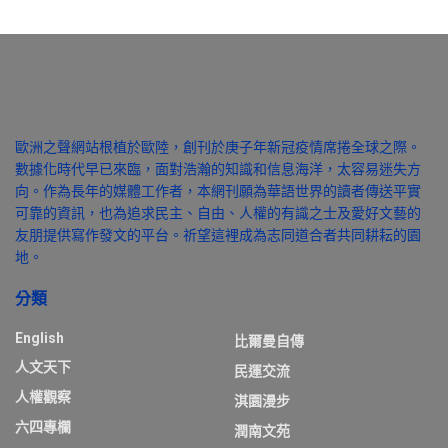
歐洲之聲網站根植於歐陸，創刊於庚子年新冠疫情席捲全球之際。
數據化時代早已來臨，面對浩瀚的知識和信息海洋，太容易迷失方
向。作為長年的媒體工作者，本網刊願為華語世界的讀者傳送平實
可靠的資訊，也為追求民主、自由、人權的有識之士及愛好文藝的
友朋提供寫作發文的平台。祈望這裡成為志同道合者共同耕耘的園
地。
分類
English
比爾曼自傳
人文天下
民運交流
人權觀察
淇園漫步
六四專欄
潤南文苑