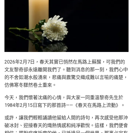
2026年2月7日，春天其實已悄然在馬路上蘇醒，可我們的
文友黎奇卻永遠離開我們了。聽到消息的那一刻，我們心中
的不舍如潮水般湧來，悲痛與震驚交織成難以言喻的痛楚，
仿佛寒冬驟然卷土重來。
今天，我們懷著沈痛的心情，與大家一同重溫黎奇先生於
1984年2月15日寫下的那首詩——《春天在馬路上流動》。
或許，讓我們輕輕誦讀他留給人間的詩句，再次感受他那沖
破冰封、迎接春天的熾熱情感和純凈歡悅。這樣，我們便會