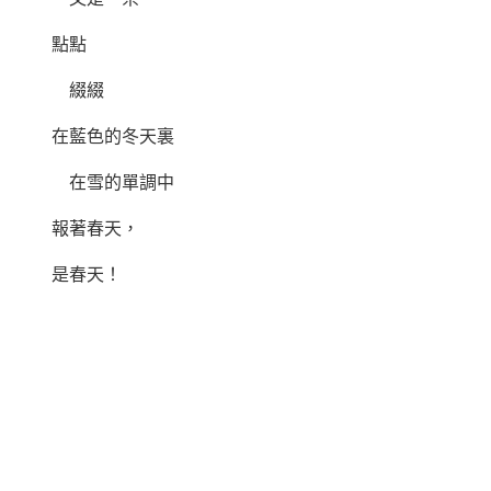
點點
綴綴
在藍色的冬天裏
在雪的單調中
報著春天，
是春天！