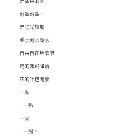
是藍色的天
蔚藍蔚藍，
是陽光燦爛
溪水河水湖水
自由自在地歌唱
鳥的起飛降落
花的吐苞開放
一點
一點
一團
一團。