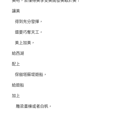
美吧，去懂得美享受美開發美敢於美！
讓美
得到充分發揮，
還要巧奪天工，
美上加美，
給西湖
配上
保俶塔蘇堤遊船，
給遊船
加上
雕梁畫棟或者白帆，