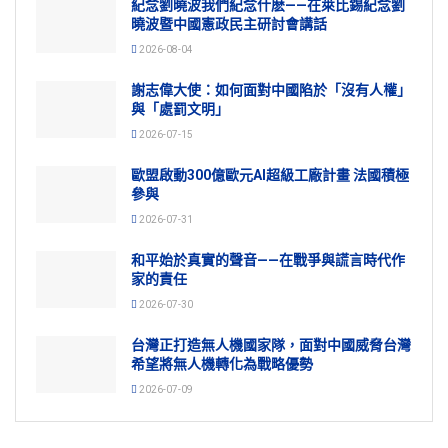
紀念劉曉波我們紀念什麽——在萊比錫紀念劉
曉波暨中國憲政民主研討會講話
2026-08-04
謝志偉大使：如何面對中國陷於「沒有人權」
與「處罰文明」
2026-07-15
歐盟啟動300億歐元AI超級工廠計畫 法國積極
參與
2026-07-31
和平始於真實的聲音——在戰爭與謊言時代作
家的責任
2026-07-30
台灣正打造無人機國家隊，面對中國威脅台灣
希望將無人機轉化為戰略優勢
2026-07-09