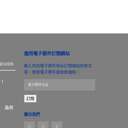
適用電子郵件訂閱網站
歐洲風情
輸入你的電子郵件地址訂閱網站的新文
章，使用電子郵件接收新通知。
那！
電
子
郵
訂閱
件
位
盾 為何
址
關注我們