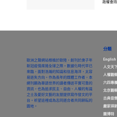
政權會持
分類
English
歐洲之聲網站根植於歐陸，創刊於庚子年
新冠疫情席捲全球之際。數據化時代早已
人文天
來臨，面對浩瀚的知識和信息海洋，太容
人權觀
易迷失方向。作為長年的媒體工作者，本
六四專
網刊願為華語世界的讀者傳送平實可靠的
資訊，也為追求民主、自由、人權的有識
北京觀
之士及愛好文藝的友朋提供寫作發文的平
古典音
台。祈望這裡成為志同道合者共同耕耘的
園地。
嚴家祺
圖博特