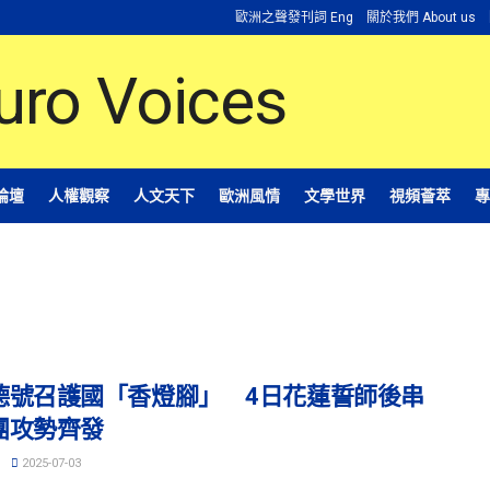
歐洲之聲發刊詞 Eng
關於我們 About us
論壇
人權觀察
人文天下
歐洲風情
文學世界
視頻薈萃
專
德號召護國「香燈腳」 4日花蓮誓師後串
團攻勢齊發
2025-07-03