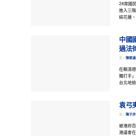
24席國
進入三階
結花蓮，
中國
過法
文 /
陳筱涵
在賴清德
獨打手」
台北地檢
袁弓
文 /
陳子非
被港府百
港議會在