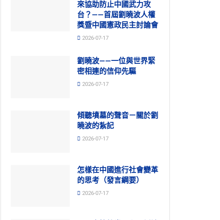
來協助防止中國武力攻
台？——首屆劉曉波人權
獎暨中國憲政民主討論會
2026-07-17
劉曉波——一位與世界緊
密相連的信仰先驅
2026-07-17
傾聽墳墓的聲音－關於劉
曉波的紮記
2026-07-17
怎樣在中國進行社會變革
的思考（發言綱要）
2026-07-17