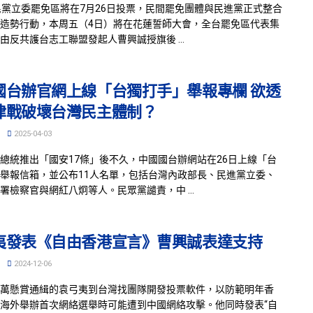
民黨立委罷免區將在7月26日投票，民間罷免團體與民進黨正式整合
造勢行動，本周五（4日）將在花蓮誓師大會，全台罷免區代表集
由反共護台志工聯盟發起人曹興誠授旗後 ...
國台辦官網上線「台獨打手」舉報專欄 欲透
律戰破壞台灣民主體制？
2025-04-03
總統推出「國安17條」後不久，中國國台辦網站在26日上線「台
舉報信箱，並公布11人名單，包括台灣內政部長、民進黨立委、
署檢察官與網紅八炯等人。民眾黨譴責，中 ...
夷發表《自由香港宣言》曹興誠表達支持
2024-12-06
萬懸賞通緝的袁弓夷到台灣找團隊開發投票軟件，以防範明年香
海外舉辦首次網絡選舉時可能遭到中國網絡攻擊。他同時發表“自