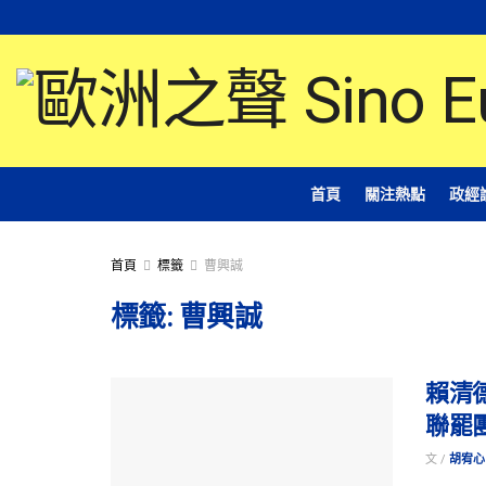
首頁
關注熱點
政經
首頁
標籤
曹興誠
標籤:
曹興誠
賴清
聯罷
文 /
胡宥心