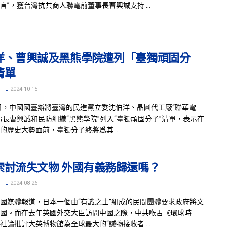
言”，獲台灣抗共商人聯電前董事長曹興誠支持 ...
洋、曹興誠及黑熊學院遭列「臺獨頑固分
清單
2024-10-15
4日，中國國臺辦將臺灣的民進黨立委沈伯洋、晶圓代工廠“聯華電
事長曹興誠和民防組織“黑熊學院”列入“臺獨頑固分子”清單，表示在
的歷史大勢面前，臺獨分子終將爲其 ...
索討流失文物 外國有義務歸還嗎？
2024-08-26
國媒體報道，日本一個由“有識之士”組成的民間團體要求政府將文
國。而在去年英國外交大臣訪問中國之際，中共喉舌《環球時
社論批評大英博物館為全球最大的“贓物接收者 ...