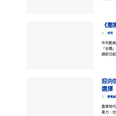
《懲
文 /
卓然
中共動員
「台獨」
調即日起
迎向
選擇
文 /
曹興誠
農業時代
暴力，也