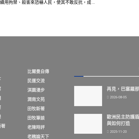
續用拘禁、殺害來恐嚇人民，使其不敢反抗，成 ...
比爾曼自傳
下
民運交流
察
再見，巴塞羅
淇園漫步
2026-08-05
欄
潤南文苑
察
田牧新著
歐洲民主防護
樂
田牧筆談
與如何打造
新著
老陳時評
2025-11-20
老魏論天下