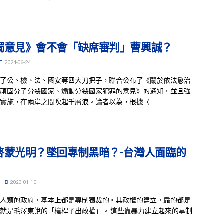
獨意見》會不會「缺席審判」曹興誠？
2024-06-24
了公、檢、法、國安等四大刀把子，聯合公布了《關於依法懲治
頑固分子分裂國家、煽動分裂國家犯罪的意見》的通知，並且強
實施，在兩岸之間吹起千層浪。論者以為，根據〈 ...
啓蒙光明？墜回專制黑暗？-台灣人面臨的
2023-01-10
人類的政府，基本上都是專制獨裁的。其政權的建立，靠的都是
就是毛澤東說的「槍桿子出政權」。 這些靠暴力建立起來的專制