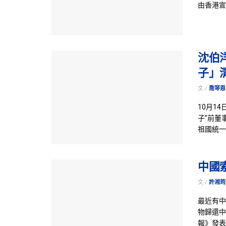
由香港宣
沈伯
子」
文 /
喬琴恩
10月1
子”前董
祖國統一
中國
文 /
許湘筠
最近有中
物歸還中
報》發表