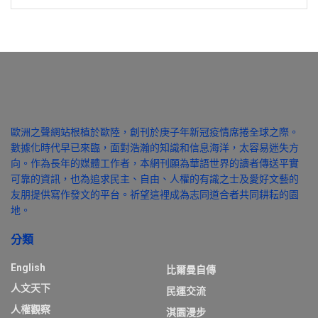
歐洲之聲網站根植於歐陸，創刊於庚子年新冠疫情席捲全球之際。
數據化時代早已來臨，面對浩瀚的知識和信息海洋，太容易迷失方
向。作為長年的媒體工作者，本網刊願為華語世界的讀者傳送平實
可靠的資訊，也為追求民主、自由、人權的有識之士及愛好文藝的
友朋提供寫作發文的平台。祈望這裡成為志同道合者共同耕耘的園
地。
分類
English
比爾曼自傳
人文天下
民運交流
人權觀察
淇園漫步