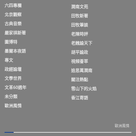
六四專欄
潤南文苑
北京觀察
田牧新著
古典音樂
田牧筆談
嚴家祺新著
老陳時評
圖博特
老魏論天下
墨爾本夜語
胡平論政
專文
視頻薈萃
政經論壇
追思萬潤南
文學世界
關注熱點
文革60週年
雪山下的火焰
未分類
香江寄語
歐洲風情
歐洲風情