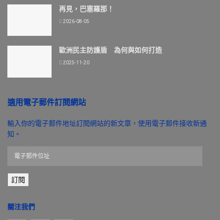
再見，巴塞羅那！
2026-08-05
歐洲民主防護盾 為何與如何打造
2025-11-20
適用電子郵件訂閱網站
輸入你的電子郵件地址訂閱網站的新文章，使用電子郵件接收新通
知。
電
子
郵
訂閱
件
位
址
關注我們