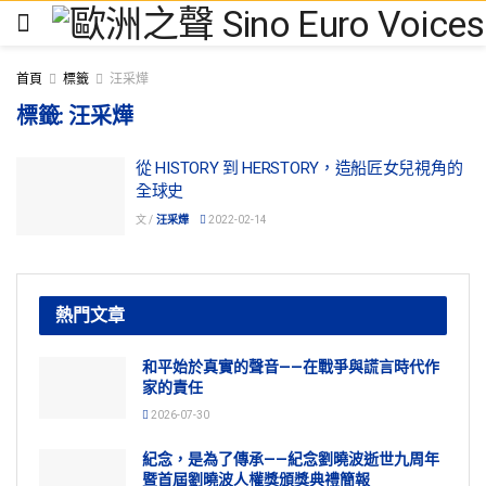
首頁
標籤
汪采燁
標籤:
汪采燁
從 HISTORY 到 HERSTORY，造船匠女兒視角的
全球史
文 /
汪采燁
2022-02-14
熱門文章
和平始於真實的聲音——在戰爭與謊言時代作
家的責任
2026-07-30
紀念，是為了傳承——紀念劉曉波逝世九周年
暨首屆劉曉波人權獎頒獎典禮簡報