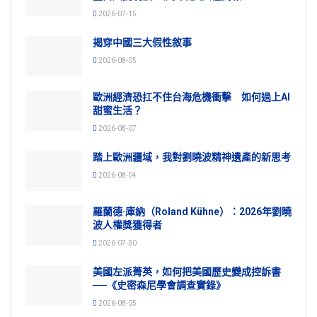
2026-07-15
揭穿中國三大假性敘事
2026-08-05
歐洲經濟恐扛不住台海危機衝擊 如何過上AI
甜蜜生活？
2026-08-07
踏上歐洲疆域，我對劉曉波精神遺產的新思考
2026-08-04
羅蘭德·庫納（Roland Kühne）：2026年劉曉
波人權獎獲得者
2026-07-30
美國左派菁英，如何把美國歷史變成控訴書
──《史密森尼學會調查實錄》
2026-08-05