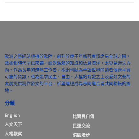
歐洲之聲網站根植於歐陸，創刊於庚子年新冠疫情席捲全球之際。
數據化時代早已來臨，面對浩瀚的知識和信息海洋，太容易迷失方
向。作為長年的媒體工作者，本網刊願為華語世界的讀者傳送平實
可靠的資訊，也為追求民主、自由、人權的有識之士及愛好文藝的
友朋提供寫作發文的平台。祈望這裡成為志同道合者共同耕耘的園
地。
分類
English
比爾曼自傳
人文天下
民運交流
人權觀察
淇園漫步