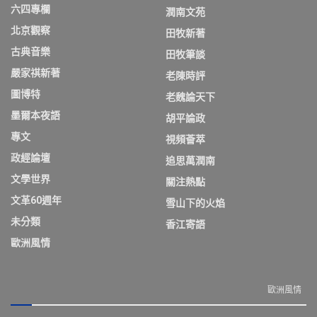
六四專欄
潤南文苑
北京觀察
田牧新著
古典音樂
田牧筆談
嚴家祺新著
老陳時評
圖博特
老魏論天下
墨爾本夜語
胡平論政
專文
視頻薈萃
政經論壇
追思萬潤南
文學世界
關注熱點
文革60週年
雪山下的火焰
未分類
香江寄語
歐洲風情
歐洲風情