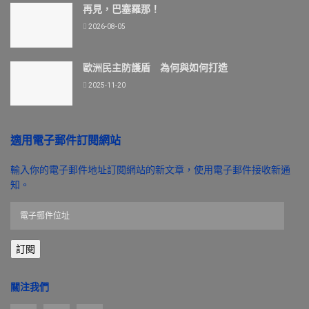
再見，巴塞羅那！
2026-08-05
歐洲民主防護盾 為何與如何打造
2025-11-20
適用電子郵件訂閱網站
輸入你的電子郵件地址訂閱網站的新文章，使用電子郵件接收新通
知。
電
子
郵
訂閱
件
位
址
關注我們