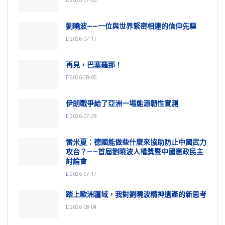
2026-07-28
劉曉波——一位與世界緊密相連的信仰先驅
2026-07-17
再見，巴塞羅那！
2026-08-05
伊朗戰爭給了亞洲一場能源韌性實測
2026-07-28
雷米夏：德國能做些什麼來協助防止中國武力
攻台？——首屆劉曉波人權獎暨中國憲政民主
討論會
2026-07-17
踏上歐洲疆域，我對劉曉波精神遺產的新思考
2026-08-04