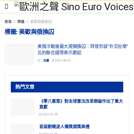
首頁
標籤
美歐與俄換囚
標籤:
美歐與俄換囚
美俄冷戰後最大規模換囚：拜登形容”外交壯舉”
北約聯合國等表示歡迎
文 /
法廣
2024-08-02
熱門文章
《零八憲章》對全球憲法改革辯論作出了重大
貢獻
2026-07-28
首屆劉曉波人權獎頒獎典禮