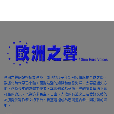
歐洲之聲網站根植於歐陸，創刊於庚子年新冠疫情席捲全球之際。
數據化時代早已來臨，面對浩瀚的知識和信息海洋，太容易迷失方
向。作為長年的媒體工作者，本網刊願為華語世界的讀者傳送平實
可靠的資訊，也為追求民主、自由、人權的有識之士及愛好文藝的
友朋提供寫作發文的平台。祈望這裡成為志同道合者共同耕耘的園
地。