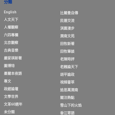
分類
English
比爾曼自傳
人文天下
民運交流
人權觀察
淇園漫步
六四專欄
潤南文苑
北京觀察
田牧新著
古典音樂
田牧筆談
嚴家祺新著
老陳時評
圖博特
老魏論天下
墨爾本夜語
胡平論政
專文
視頻薈萃
政經論壇
追思萬潤南
文學世界
關注熱點
文革60週年
雪山下的火焰
未分類
香江寄語