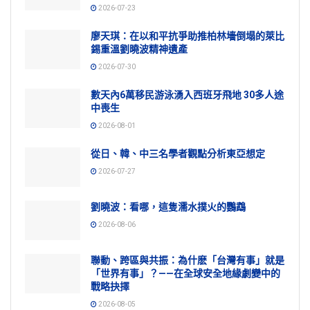
2026-07-23
廖天琪：在以和平抗爭助推柏林墻倒塌的萊比
錫重溫劉曉波精神遺產
2026-07-30
數天內6萬移民游泳湧入西班牙飛地 30多人途
中喪生
2026-08-01
從日、韓、中三名學者觀點分析東亞想定
2026-07-27
劉曉波：看哪，這隻濡水撲火的鸚鵡
2026-08-06
聯動、跨區與共振：為什麽「台灣有事」就是
「世界有事」？——在全球安全地緣劇變中的
戰略抉擇
2026-08-05