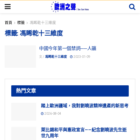
首頁
標籤
馮睎乾十三維度
標籤:
馮睎乾十三維度
中國今年第一個禁詞──人礦
文 /
馮睎乾十三維度
2023-01-09
熱門文章
踏上歐洲疆域，我對劉曉波精神遺產的新思考
2026-08-04
萊比錫和平與憲政宣言——紀念劉曉波先生逝
世九周年