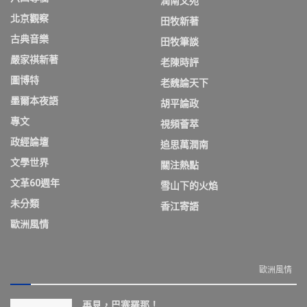
潤南文苑
北京觀察
田牧新著
古典音樂
田牧筆談
嚴家祺新著
老陳時評
圖博特
老魏論天下
墨爾本夜語
胡平論政
專文
視頻薈萃
政經論壇
追思萬潤南
文學世界
關注熱點
文革60週年
雪山下的火焰
未分類
香江寄語
歐洲風情
歐洲風情
再見，巴塞羅那！