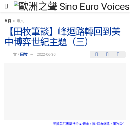
首頁
專文
【田牧筆談】峰迴路轉回到美
中博弈世紀主題（三）
文 /
田牧
2022-06-30
德國慕尼黑舉行的G7峰會。圖/截自網路，田牧提供