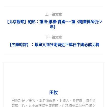
上一篇文章
【北京觀察】鮑彤：護法•維權•愛國——讀《耄耋律師仍少
年》
下一篇文章
【老陳時評】：獻忠又到狂潮習近平連任中國必成北韓
田牧
田牧新著 ／田牧，本名潘永忠，上海人，曾任職上海企業
管理工作。九十年代初定居德國，在積極參與海外民運之