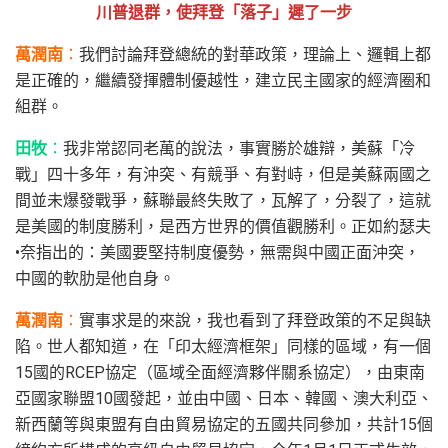
川普退群，使拜登「落子」遲了一步
萬潤南
：
我們討論拜登總統的對華政策，理論上、邏輯上都
是正確的，繼續發揮體制優越性，建立民主國家的經濟圈和
組群。
田牧
：
我非常認同老萬的說法，事實勝於雄辯，美蘇「冷
戰」四十多年，有沖突、有競爭、有對峙，但是美蘇兩國之
間並未爆發戰爭，蘇聯最終失敗了，瓦解了，分裂了，這就
是美國的制度勝利，是西方世界的價值觀勝利。正如約瑟夫
•奈指出的：美國要堅持制度優勢，無需與中國正面沖突，
中國的軟肋是他自身。
萬潤南
：
實事求是的來說，我也看到了拜登政策的不足與缺
陷。世人都知道，在「印太經濟框架」同樣的區域，有一個
15國的RCEP協定（區域全面經濟夥伴關系協定），由東南
亞國家聯盟10國發起，並由中國、日本、韓國、澳大利亞、
新西蘭等與東盟有自由貿易協定的五國共同參加，共計15個