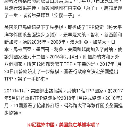
締約方所構成的高級自由貿易協定，今年1月1日正式生效，
且運行效果甚佳。而美國剛剛在東南亞「落子」，應該是遲
了一步，或者說是拜登「空撲一子」。
美國奧巴馬總統是下了先手棋，即達成了TPP協定（跨太平
洋夥伴關系全面進步協議），最早是文萊、智利、新西蘭和
新加坡，始於2005年。2008年，澳大利亞、加拿大、日
本、馬來西亞、墨西哥、秘魯、美國和越南加入了討論，使
談判國家達到十二個。2016年2月4日，四個締約方和另外
八個國家，所有12國都簽署了TPP。不幸的是，2017年1月
23日川普總統走了一步錯棋，簽署行政命令決定美國退出
TPP，誤了一手好棋。
2017年1月，美國退出該協議。其他11個TPP國家，於2017
年5月同意重振TPP協議並於2018年1月達成協議。2018年3
月，11國簽署了協議修訂版，稱為跨太平洋夥伴關系全面進
步協議。
印尼猛捧中國，美國能亡羊補牢嗎？