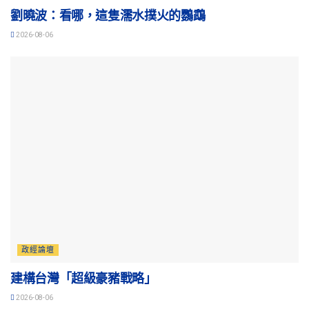
劉曉波：看哪，這隻濡水撲火的鸚鵡
2026-08-06
政經論壇
建構台灣「超級豪豬戰略」
2026-08-06