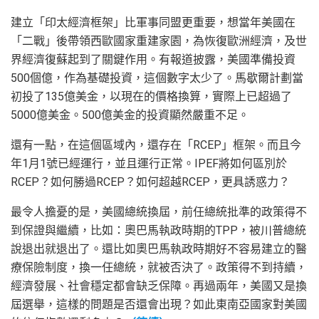
建立「印太經濟框架」比軍事同盟更重要，想當年美國在
「二戰」後帶領西歐國家重建家園，為恢復歐洲經濟，及世
界經濟復蘇起到了關鍵作用。有報道披露，美國準備投資
500個億，作為基礎投資，這個數字太少了。馬歇爾計劃當
初投了135億美金，以現在的價格換算，實際上已超過了
5000億美金。500億美金的投資顯然嚴重不足。
還有一點，在這個區域內，還存在「RCEP」框架。而且今
年1月1號已經運行，並且運行正常。IPEF將如何區別於
RCEP？如何勝過RCEP？如何超越RCEP，更具誘惑力？
最令人擔憂的是，美國總統換屆，前任總統批準的政策得不
到保證與繼續，比如：奧巴馬執政時期的TPP，被川普總統
說退出就退出了。還比如奧巴馬執政時期好不容易建立的醫
療保險制度，換一任總統，就被否決了。政策得不到持續，
經濟發展、社會穩定都會缺乏保障。再過兩年，美國又是換
屆選舉，這樣的問題是否還會出現？如此東南亞國家對美國