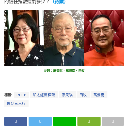
的信任指數還剩多少？
（待續）
左起：廖天琪、萬潤南、田牧
標籤:
RCEP
印太經濟框架
廖天琪
田牧
萬潤南
閑話三人行