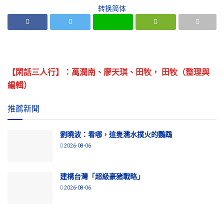
转换简体
【閑話三人行】：萬潤南、廖天琪、田牧， 田牧（整理與
編輯）
推薦新聞
劉曉波：看哪，這隻濡水撲火的鸚鵡
2026-08-06
建構台灣「超級豪豬戰略」
2026-08-06