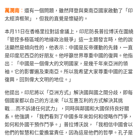
萬潤南
：
還有一個問題，雖然拜登與東南亞國家啟動了「印
太經濟框架」，但我的直覺是懷疑的。
本月11日在香格里拉對話會議上，印尼防長普拉博沃在圍繞
「管控多極區域的地緣政治競爭」這一主題發言時，他的說
法顯然是傾向性的，他表示：中國是反帝運動的先鋒，一直
是印度尼西亞的好朋友。他呼籲世界尊重中國的復興。他指
出：「中國是一個偉大的文明國家，是幾千年來亞洲的領
袖。它的影響遍及東南亞。所以我希望大家尊重中國的正當
復興，回到偉大文明的地位。」
他提出，印尼將以「亞洲方式」解決國與國之間分歧，即每
個國家都以自己的方法來「以互惠互利的方式解決其挑
戰……而不訴諸任何武力」，同時與鄰國和大國保持良好關
系。他強調，「我們看到了中國多年來如何和侵略作鬥爭，
如何和外國干預作鬥爭。」普拉博沃說，「我相信中國會以
他們的智慧和仁愛擔當責任，因為這是他們的哲學。孔子是