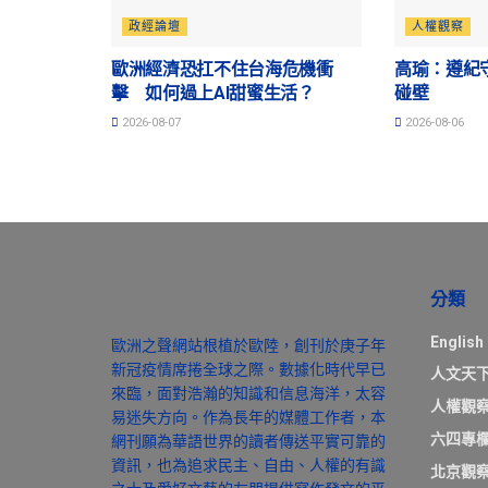
政經論壇
人權觀察
歐洲經濟恐扛不住台海危機衝
高瑜：遵紀
擊 如何過上AI甜蜜生活？
碰壁
2026-08-07
2026-08-06
分類
English
歐洲之聲網站根植於歐陸，創刊於庚子年
新冠疫情席捲全球之際。數據化時代早已
人文天
來臨，面對浩瀚的知識和信息海洋，太容
人權觀
易迷失方向。作為長年的媒體工作者，本
六四專
網刊願為華語世界的讀者傳送平實可靠的
資訊，也為追求民主、自由、人權的有識
北京觀