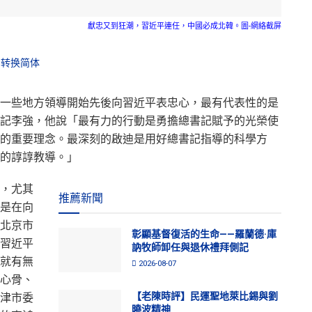
獻忠又到狂潮，習近平連任，中國必成北韓。圖-網絡截屏
转换简体
一些地方領導開始先後向習近平表忠心，最有代表性的是
記李強，他說「最有力的行動是勇擔總書記賦予的光榮使
的重要理念。最深刻的啟迪是用好總書記指導的科學方
的諄諄教導。」
，尤其
推薦新聞
是在向
北京市
彰顯基督復活的生命——羅蘭德·庫
習近平
訥牧師卸任與退休禮拜側記
就有無
2026-08-07
心骨、
【老陳時評】民運聖地萊比錫與劉
津市委
曉波精神