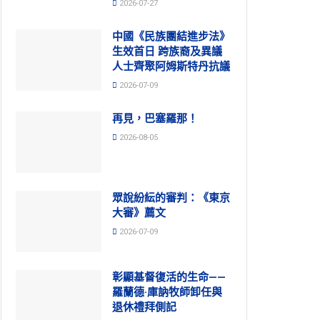
2026-07-27
中國《民族團結進步法》
生效首日 跨族裔及異議
人士齊聚阿姆斯特丹抗議
2026-07-09
再見，巴塞羅那！
2026-08-05
眾說紛紜的審判：《東京
大審》薦文
2026-07-09
彰顯基督復活的生命——
羅蘭德·庫訥牧師卸任與
退休禮拜側記