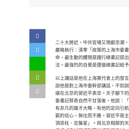
二十大將近，中共官場又現獻忠潮，
嚴格執行：清零「政策的上海市委書
命，最生動的體現是踐行總書記提出
法。最強烈的自覺是遵循總書記給予
以上講話是他在上海黨代會上的發言
說他是對上海市委幹部講話，不如說
遠在北京的習近平表忠。天子腳下的
委書記蔡奇自然不甘落後，他說：「
有非凡的雄才大略，有他的定向引航
窮的信心，無往而不勝。習近平是主
頂梁柱、定盤星」。與北京相鄰的天