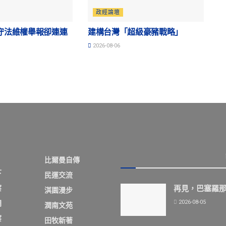
政經論壇
守法維權舉報卻連連
建構台灣「超級豪豬戰略」
2026-08-06
比爾曼自傳
下
民運交流
察
再見，巴塞羅
淇園漫步
2026-08-05
欄
潤南文苑
察
田牧新著