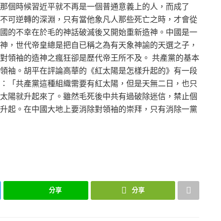
那個時候習近平就不再是一個普通意義上的人，而成了
不可逆轉的深淵，只有當他象凡人那些死亡之時，才會從
國的不幸在於毛的神話破滅後又開始重新造神。中國是一
神，世代帝皇總是把自已稱之為有天象神諭的天選之子，
對領袖的造神之瘋狂卻是歷代帝王所不及。 共產黨的基本
領袖。胡平在評論高華的《紅太陽是怎樣升起的》有一段
：「共產黨這種組織需要有紅太陽，但是天無二日，也只
太陽就升起來了。雖然毛死後中共有過破除迷信，禁止個
升起。在中國大地上要消除對領袖的崇拜，只有消除一黨
分享
分享