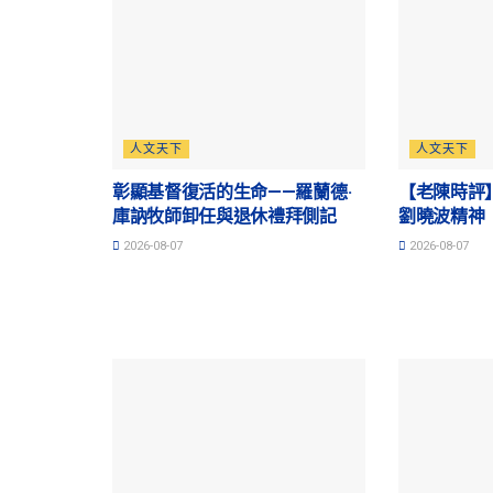
人文天下
人文天下
彰顯基督復活的生命——羅蘭德·
【老陳時評
庫訥牧師卸任與退休禮拜側記
劉曉波精神
2026-08-07
2026-08-07