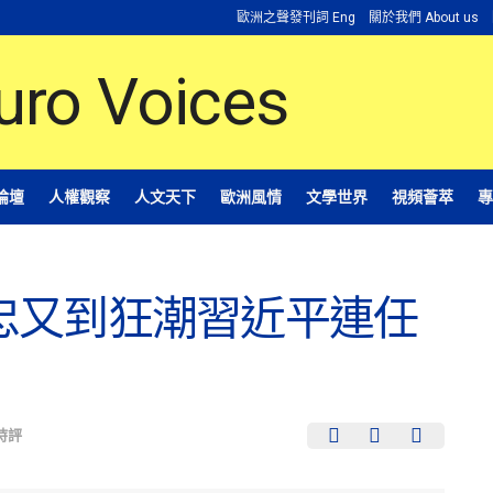
歐洲之聲發刊詞 Eng
關於我們 About us
論壇
人權觀察
人文天下
歐洲風情
文學世界
視頻薈萃
專
忠又到狂潮習近平連任
時評