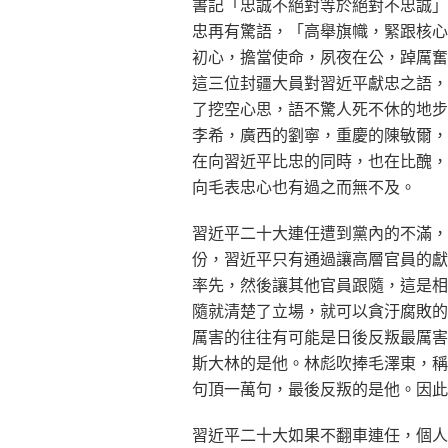
書記「忠誠不絕對等於絕對不忠誠」
忠再有驚語，「高舉旗幟，緊跟核心
初心，擔當使命，夙夜在公，踔厲奮
這三位封疆大員對習近平獻忠之語，
了挖空心思，語不驚人死不休的地步
李希，廣西的劉寧，重慶的陳敏爾，
在向習近平比忠的同時，也在比醜，
向毛表忠心也有過之而無不及。
習近平二十大連任遭到黨內的不滿，
份，習近平只有通過讓高層官員的獻
率先，然後讓其他官員跟隨，這是相
隨就清楚了立場，就可以貪汙腐敗的
厲害的往往有可能是日後反叛最厲害
斯大林的是他。林彪吹捧毛澤東，稱
句頂一萬句，最後反叛的是他。因此
習近平二十大如果不翻車連任，個人