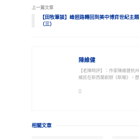
上一篇文章
【田牧筆談】峰迴路轉回到美中博弈世紀主題
（三）
陳維健
【老陳時評】：作家陳維健杭
維民在新西蘭創辦《新報》，歷
相關
文章