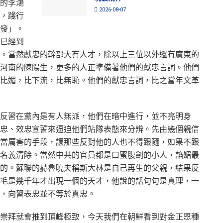
的李鴻
2026-08-07
，踐行
發」。
已經到
。當然獻忠的幹部大有人才，除以上三位以外還有廣東的
河南的陳陽生，更多的人正準備著他們的獻忠言詞。他們
比媚，比下流，比無恥。他們的獻忠言詞，比之當年文革
反習在黨內是有人無派，他們在暗中進行，並不亮明身
忠、效忠宣誓來逼迫他們站隊表態來分辨。先由幾個親信
當厲害的手段，讓那些反對他的人也不得跟隨，如果不跟
名義清除。當然中共的官員都是口蜜腹劍的小人，諂媚最
的。蘇聯的赫魯曉夫稱斯大林是自己再生的父親，結果反
毛是幾千年才出現一個的天才，他說的話句句是真理，一
，向習表忠並不等於真忠。
崇拜就會推到頂峰極致，今天我們在朝鮮看到對金正恩種