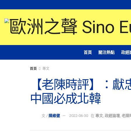
首頁
關注熱點
政經
首頁
專文
【老陳時評】：獻
中國必成北韓
文 /
陳維健
2022-06-30
在
專文
,
政經論壇
,
老陳