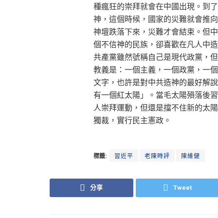
種瘋狂的崇拜就會在中國出現。到了
神，這個時候，國家的災難就會推向
神壇跌落下來，災難才會結束。但中
個不信神的民族，卻喜歡在凡人中造
共產黨雖然號稱自己是現代政黨，但
教義是：一個主義，一個政黨，一個
文字，也許是對中共造神的最好解說
有一個紅太陽」。當毛太陽殞落後習
人崇拜運動，但還是擋不住新的太陽
獨裁，實行民主憲政。
標籤:
習近平
老陳時評
陳維健
分享
Tweet