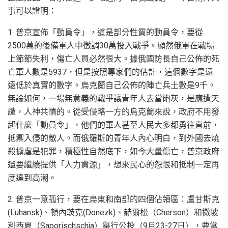
事可以證明：
1. 普京宣佈「動員令」，這是部分性質的動員令，要從
2500萬的後備軍人中徵調30萬投入戰爭。顯然俄軍在戰場
上節節失利，傷亡人員必然很大。據俄國防長自己公佈的死
亡軍人數是5937，但是按照專家們的估計，這個數字是遠
遠低於真實的數字。烏克蘭自己公佈的陣亡兵士數是9千。
無論如何，一場無意義的戰爭讓青年人去當砲灰，是應遭天
譴，人神共憤的。從受侵略一方的烏克蘭來說，政府不用發
起什麼「動員令」，他們的軍人甚至人民大多都勇往直前，
抵禦入侵的敵人。而俄羅斯的青年人內心明白，到外國去燒
殺擄虐是犯罪，積極性自然底下，如今大量傷亡，普京政府
還要繼續提供「人力資源」，想來民心的怨恨和抵制一定再
度達到高潮。
2. 普京一意孤行，要在烏東和南部的四個佔領區：盧甘斯克
(Luhansk)、頓內茨克(Donezk)、赫爾松（Cherson）和撒坡
利西夏（Saporischschja）舉行公投（9月23-27日），要當