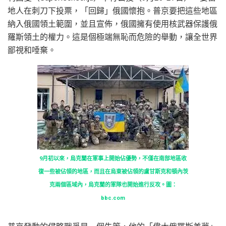
地人在刺刀下投票，「回歸」俄國懷抱。普京要把這些地區
納入俄國領土範圍，並且宣佈，俄國擁有使用核武器保護俄
羅斯領土的權力。這是個極端無恥而危險的舉動，讓全世界
鄙視和唾棄。
9月初以來，烏克蘭在軍事上開始佔優勢，不僅在南部地區收
復一些被佔領的地區，而且在烏東被佔領的盧甘斯克和頓內茨
克兩個區域內，烏克蘭的軍隊也開始進行反攻。圖：
bbc.com