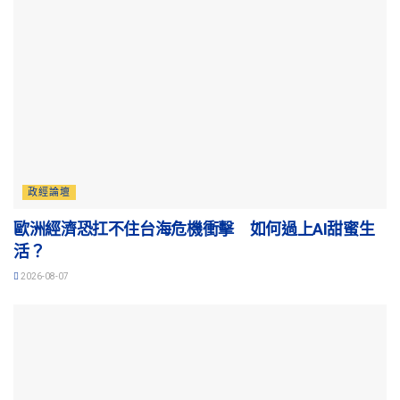
政經論壇
歐洲經濟恐扛不住台海危機衝擊 如何過上AI甜蜜生
活？
2026-08-07