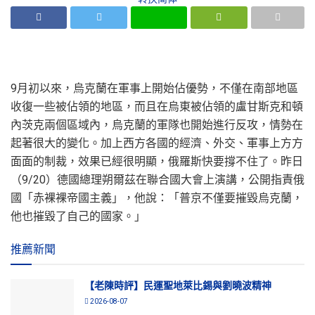
9月初以來，烏克蘭在軍事上開始佔優勢，不僅在南部地區
收復一些被佔領的地區，而且在烏東被佔領的盧甘斯克和頓
內茨克兩個區域內，烏克蘭的軍隊也開始進行反攻，情勢在
起著很大的變化。加上西方各國的經濟、外交、軍事上方方
面面的制裁，效果已經很明顯，俄羅斯快要撐不住了。昨日
（9/20）德國總理朔爾茲在聯合國大會上演講，公開指責俄
國「赤裸裸帝國主義」，他說：「普京不僅要摧毀烏克蘭，
他也摧毀了自己的國家。」
推薦新聞
【老陳時評】民運聖地萊比錫與劉曉波精神
2026-08-07