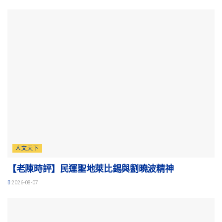
人文天下
【老陳時評】民運聖地萊比錫與劉曉波精神
2026-08-07