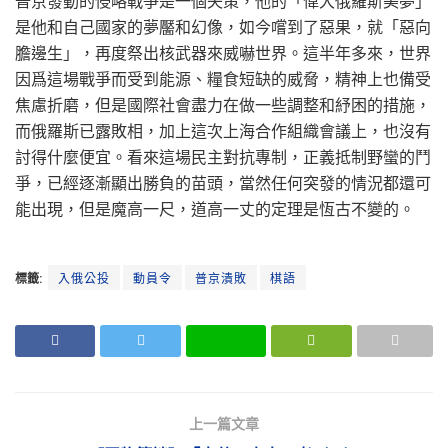
普京發動的侵略戰爭是一個失策，他的「偉大俄羅斯美夢」
是他和自己國家的夢靨和幻像，如今嚐到了惡果，就「惡向
膽邊生」，再度祭出核武器來威嚇世界。這半年多來，世界
因爲這場戰爭而受到能源、糧食短缺的威脅，精神上也備受
焦慮折磨，但是國際社會盡力在做一些調整和紓困的措施，
而俄羅斯已露敗相，加上這次上海合作組織會議上，也沒有
討得什麼便宜。看來這場民主對抗專制，正義抵制野蠻的鬥
爭，已經逐漸顯出勝負的苗頭，當然任何突發的情況都還可
能出現，但是魔高一尺，道高一丈的定理是恆古不變的。
標籤:
入俄公投
動員令
普京潰敗
棋語
上一篇文章