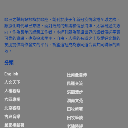
歐洲之聲網站根植於歐陸，創刊於庚子年新冠疫情席捲全球之際。
數據化時代早已來臨，面對浩瀚的知識和信息海洋，太容易迷失方
向。作為長年的媒體工作者，本網刊願為華語世界的讀者傳送平實
可靠的資訊，也為追求民主、自由、人權的有識之士及愛好文藝的
友朋提供寫作發文的平台。祈望這裡成為志同道合者共同耕耘的園
地。
分類
English
比爾曼自傳
人文天下
民運交流
人權觀察
淇園漫步
六四專欄
潤南文苑
北京觀察
田牧新著
古典音樂
田牧筆談
嚴家祺新著
老陳時評