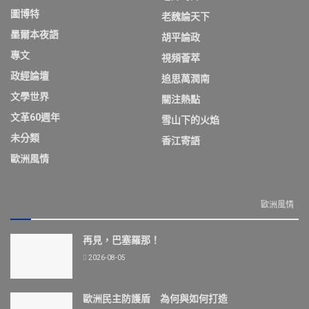
圖博特
老魏論天下
墨爾本夜語
胡平論政
專文
視頻薈萃
政經論壇
追思萬潤南
文學世界
關注熱點
文革60週年
雪山下的火焰
未分類
香江寄語
歐洲風情
歐洲風情
再見，巴塞羅那！
2026-08-05
歐洲民主防護盾 為何與如何打造