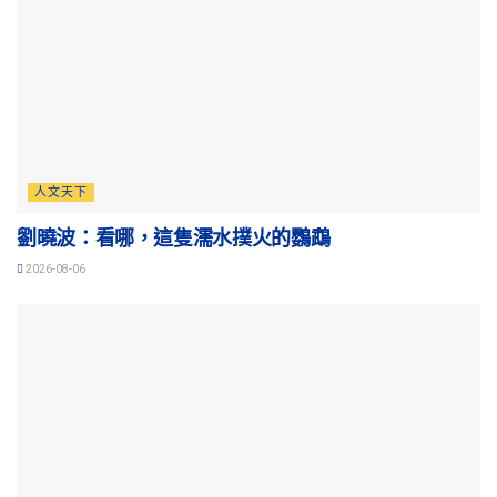
人文天下
劉曉波：看哪，這隻濡水撲火的鸚鵡
2026-08-06