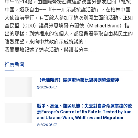
中午12-14點，由國際聲援西藏運動德國分部发起的「抵抗
中國，還我自由——『十一』示威抗議活動」，在柏林中國
大使館前舉行，有百餘人參加了這次別開生面的活動。正如
基民盟（CDU）議員米夏埃爾·布蘭德（Michael Brand）指
出的那樣：到這裡來的每個人，都是帶著爭取自由與民主的
強烈願望，來向中共政府示威抗議的！
我簡要地記述了這次活動，與讀者分享……
推薦新聞
【老陳時評】民運聖地萊比錫與劉曉波精神
2026-08-07
戰爭、高溫、難民危機：失去對自身命運掌控的歐
洲Europe’s Control of Its Fate Is Tested by Iran
and Ukraine Wars, Wildfires and Migration
2026-08-07