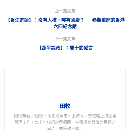
上一篇文章
【香江寄語】：沒有人權，哪有國慶？——參觀重開的香港
六四紀念館
下一篇文章
【胡平論政】：雙十節感言
田牧
田牧新著 ／田牧，本名潘永忠，上海人，曾任職上海企業
管理工作。九十年代初定居德國，在積極參與海外民運之
同時，亦筆耕不綴。