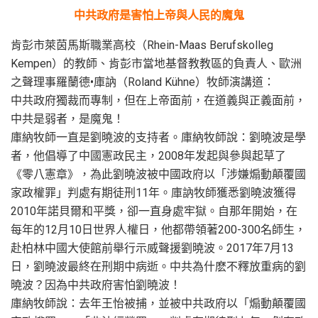
中共政府是害怕上帝與人民的魔鬼
肯彭市萊茵馬斯職業高校（Rhein-Maas Berufskolleg
Kempen）的教師、肯彭市當地基督教教區的負責人、歐洲
之聲理事羅蘭德•庫訥（Roland Kühne）牧師演講道：
中共政府獨裁而專制，但在上帝面前，在道義與正義面前，
中共是弱者，是魔鬼！
庫納牧師一直是劉曉波的支持者。庫納牧師說：劉曉波是學
者，他倡導了中國憲政民主，2008年发起與參與起草了
《零八憲章》，為此劉曉波被中國政府以「涉嫌煽動顛覆國
家政權罪」判處有期徒刑11年。庫訥牧師獲悉劉曉波獲得
2010年諾貝爾和平獎，卻一直身處牢獄。自那年開始，在
每年的12月10日世界人權日，他都帶領著200-300名師生，
赴柏林中國大使館前舉行示威聲援劉曉波。2017年7月13
日，劉曉波最終在刑期中病逝。中共為什麽不釋放重病的劉
曉波？因為中共政府害怕劉曉波！
庫納牧師說：去年王怡被捕，並被中共政府以「煽動顛覆國