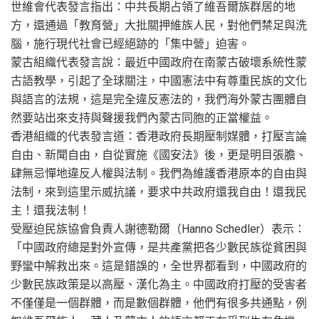
世維會代表發言指出：中共長期占領了維吾爾族群居的地
方，還通過「教育營」大批關押維族人民，對他們禁足與洗
腦，施行現代社會已經絕跡的「集中營」迫害。
蒙古組織代表發言說：最近中國政府在南蒙古破壞系統性蒙
古語教學，引起了全球關注，中國憲法中有尊重民族的文化
與語言的法規，這是完全違反憲法的，我們海外蒙古團體自
然要站出來支持與聲援我們內蒙古同胞的正當權益。
香港組織的代表發言道：香港政府長期壓制媒體，打壓言論
自由、新聞自由，自從實施《國安法》後，更是明目張膽、
肆無忌憚地違反人權與法制。我們為維護香港原本的自由與
法制，來到這里示威抗議，要求中共政府還我自由！還我民
主！還我法制！
受壓迫民族協會負責人謝德勒爾（Hanno Schedler）表示：
「中國政府總是對外宣傳，是共產黨把各少數民族從貧困與
野蠻中解救出來。這是錯誤的，全世界都看到，中國政府的
少數民族政策是以高壓、漢化為主。中國政府打壓的受害者
不僅僅是一個群體，而是數個群體，他們有很多共通點，例