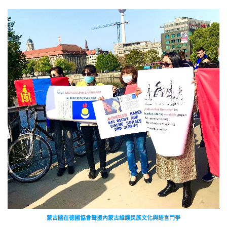
蒙古國在德國協會聲援內蒙古維護民族文化與語言鬥爭