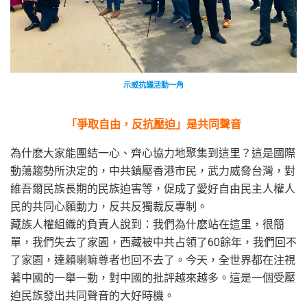
示威抗議活動一角
「爭取自由，反抗壓迫」是共同聲音
為什麽大家能團結一心、齊心協力地聚集到這里？這是國際
動蕩趨勢所決定的，中共鎮壓香港市民，武力威脅台灣，對
維吾爾民族長期的民族迫害等，促成了愛好自由民主人權人
民的共同心願動力，反共反獨裁反專制。
藏族人權組織的負責人說到：我們為什麽站在這里，很簡
單，我們失去了家園，西藏被中共占領了60餘年，我們回不
了家園，達賴喇嘛尊者也回不去了。今天，全世界都在注視
著中國的一舉一動，對中國的批評越來越多。這是一個受壓
迫民族發出共同聲音的大好時機。