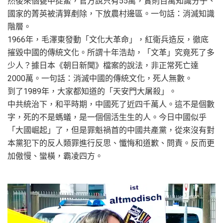
然後來個甕中捉鱉，官方說只有55萬，實則百萬知識分子、
國家的菁英被清算剷除，下放農村邊區。一句話：消滅知識
階層。
1966年，毛澤東發動「文化大革命」，紅衛兵造反，徹底
摧毀中國的傳統文化。所謂十年浩劫，「文革」究竟死了多
少人？據日本《朝日新聞》檔案的說法，非正常死亡達
2000萬。一句話：消滅中國的傳統文化，死人無數。
到了1989年，大家都知道的「天安門大屠殺」。
中共統治下，和平時期，中國死了近四千萬人。這不是個數
字，死的不是螞蟻，是一個個活生生的人。今日中國似乎
「大國崛起」了，但是罪魁禍首的中國共產黨，從來沒有對
本黨犯下的反人類罪進行反思、懺悔和道歉、問責。反而更
加傲慢、蠻橫，霸凌四方。