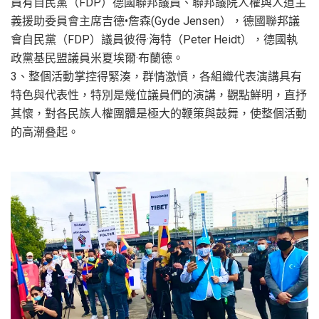
員有自民黨（FDP）德國聯邦議員、聯邦議院人權與人道主
義援助委員會主席吉德•詹森(Gyde Jensen），德國聯邦議
會自民黨（FDP）議員彼得·海特（Peter Heidt），德國執
政黨基民盟議員米夏埃爾·布蘭德。
3、整個活動掌控得緊湊，群情激憤，各組織代表演講具有
特色與代表性，特別是幾位議員們的演講，觀點鮮明，直抒
其懷，對各民族人權團體是極大的鞭策與鼓舞，使整個活動
的高潮叠起。