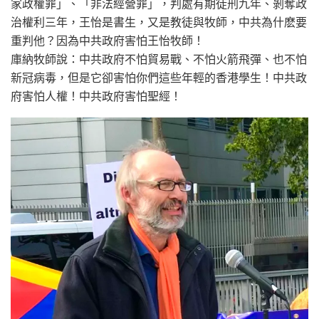
家政權罪」、「非法經營罪」，判處有期徒刑九年、剝奪政
治權利三年，王怡是書生，又是教徒與牧師，中共為什麽要
重判他？因為中共政府害怕王怡牧師！
庫納牧師說：中共政府不怕貿易戰、不怕火箭飛彈、也不怕
新冠病毒，但是它卻害怕你們這些年輕的香港學生！中共政
府害怕人權！中共政府害怕聖經！