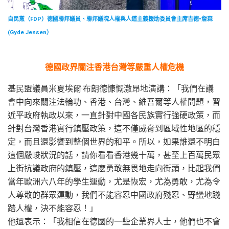
自民黨（FDP）德國聯邦議員、聯邦議院人權與人道主義援助委員會主席吉德•詹森
(Gyde Jensen）
德國政界關注香港台灣等嚴重人權危機
基民盟議員米夏埃爾·布朗德慷慨激昂地演講：「我們在議
會中向來關注法輪功、香港、台灣、維吾爾等人權問題，習
近平政府執政以來，一直針對中國各民族實行強硬政策，而
針對台灣香港實行鎮壓政策，這不僅威脅到區域性地區的穩
定，而且還影響到整個世界的和平。所以，如果誰還不明白
這個嚴峻狀況的話，請你看看香港幾十萬，甚至上百萬民眾
上街抗議政府的鎮壓，這麽勇敢無畏地走向街頭，比起我們
當年歐洲六八年的學生運動，尤是恢宏，尤為勇敢，尤為令
人尊敬的群眾運動，我們不能容忍中國政府殘忍、野蠻地踐
踏人權，決不能容忍！」
他還表示：「我相信在德國的一些企業界人士，他們也不會