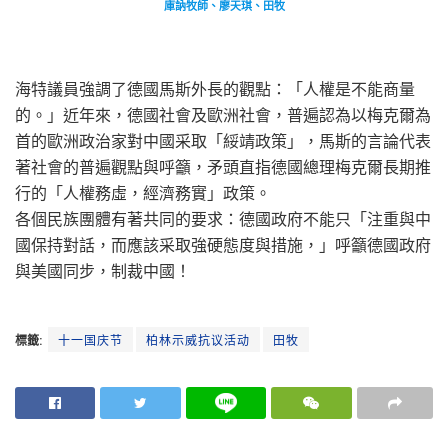
庫訥牧師、廖天琪、田牧
海特議員強調了德國馬斯外長的觀點：「人權是不能商量
的。」近年來，德國社會及歐洲社會，普遍認為以梅克爾為
首的歐洲政治家對中國采取「綏靖政策」，馬斯的言論代表
著社會的普遍觀點與呼籲，矛頭直指德國總理梅克爾長期推
行的「人權務虛，經濟務實」政策。
各個民族團體有著共同的要求：德國政府不能只「注重與中
國保持對話，而應該采取強硬態度與措施，」呼籲德國政府
與美國同步，制裁中國！
標籤:
十一国庆节
柏林示威抗议活动
田牧