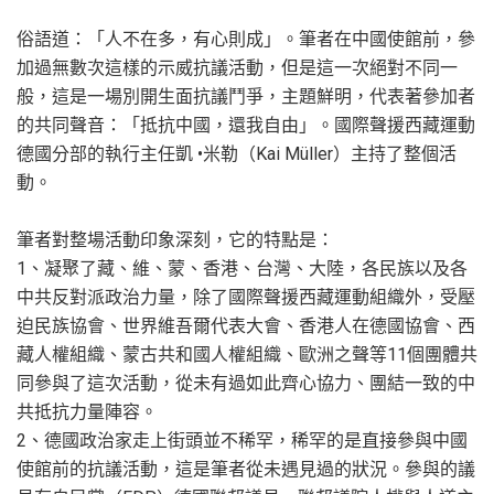
俗語道：「人不在多，有心則成」。筆者在中國使館前，參
加過無數次這樣的示威抗議活動，但是這一次絕對不同一
般，這是一場別開生面抗議鬥爭，主題鮮明，代表著參加者
的共同聲音：「抵抗中國，還我自由」。國際聲援西藏運動
德國分部的執行主任凱 •米勒（Kai Müller）主持了整個活
動。
筆者對整場活動印象深刻，它的特點是：
1、凝聚了藏、維、蒙、香港、台灣、大陸，各民族以及各
中共反對派政治力量，除了國際聲援西藏運動組織外，受壓
迫民族協會、世界維吾爾代表大會、香港人在德國協會、西
藏人權組織、蒙古共和國人權組織、歐洲之聲等11個團體共
同參與了這次活動，從未有過如此齊心協力、團結一致的中
共抵抗力量陣容。
2、德國政治家走上街頭並不稀罕，稀罕的是直接參與中國
使館前的抗議活動，這是筆者從未遇見過的狀況。參與的議