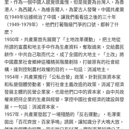
里，作為一個中國人感覺很羞愧，但是我要為台灣人，為香
港人，為西藏人，為維吾爾人，為蒙古人發聲。中國共產黨
在1949年佔據統治了中國，讓我們看看這之後的三十年
（1949-1979年），他們打著階級鬥爭的口號，都幹了什
麽？
1950年，共產黨首先展開了「土地改革運動」，把土地從
所謂的富農和地主手中作為生產資料，奪取過來，交給農民
耕作，中共自己取而代之，成了全國的大地主。「土改」將
中國農業社會鄉紳這種精英階層剷除，打破原有的社會結
構，達到控制農村政權的目的。一句話：消滅地主。
1954年，共產黨推行「公私合營」政策，針對民族資本家
和私營個體勞動者，實行社會主義改造的政策，消滅了經濟
發展主體的民營企業家，也是他們口中的資本家，由中共政
權來把持企業的生產與經營，掌控中國社會經濟的建設與發
展。一句話：消滅資本家。
1957年，共產黨發起了一場殘酷的「反右運動」，毛澤東
拋出「百花齊放，百家爭鳴」誘餌，讓知識分子大鳴大放，