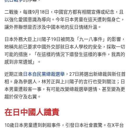
二戰後，每逢9月18日，中國官方都有相關宣傳或紀念，且
以強化愛國意識為導向。今年日本男童在這天遭刺傷身亡，
讓外界聯想是否涉及中國本地的反日情緒升溫。
日本外務大臣上川陽子19日被問及「九一八事件」的影響，
她稱先前已要求中國外交部就日本人學校的安全，採取一切
可能的措施，「在這樣的情況下還發生這樣的事件，我真的
感到非常遺憾」。
近期正逢
日本自民黨總裁選舉
，27日將選出新總裁與新任首
相。身為參選人，林芳正與上川陽子的言行也受到關注；日
本男童遭殺害一事，有可能改變總裁選舉選情、甚至變為更
趨於保守及右翼。
在日中國人譴責
10歲日本男童遭到刺殺事件，引發日本社會震驚。在X平台