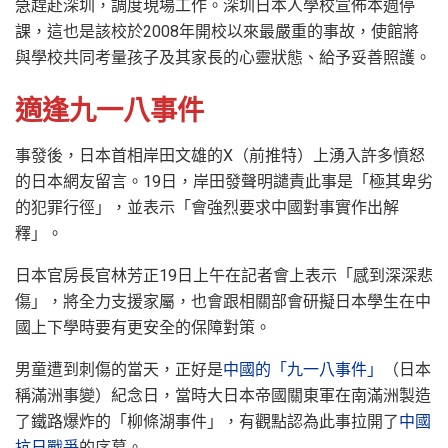
急趕赴深圳，調度現場工作。深圳日本人學校宣佈本週停
課，這也是該校於2008年開校以來最嚴重的事故，使館將
與學校共同考量孩子及其家長的心靈狀態、給予妥善照護。
適逢九一八事件
事發後，日本首相岸田文雄的X（前推特）上湧入許多憤怒
的日本網友留言。19日，岸田發聲明譴責此事是「極其卑劣
的犯罪行徑」，並表示「會強烈要求中國對事實作出解
釋」。
日本官房長官林芳正19日上午在記者會上表示「感到深深悲
傷」，將全力支援家屬，也會跟相關部會研擬日本學生在中
國上下學時要有更安全的保障對策。
男童遭到刺傷的當天，正好是
中國的「九一八事件」
（日本
稱滿洲事變）紀念日，當時大日本帝國關東軍在南滿洲製造
了鐵路爆炸的「柳條湖事件」，有觀點認為此事拉開了
中國
抗日戰爭
的序幕。