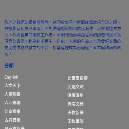
歐洲之聲網站根植於歐陸，創刊於庚子年新冠疫情席捲全球之際。
數據化時代早已來臨，面對浩瀚的知識和信息海洋，太容易迷失方
向。作為長年的媒體工作者，本網刊願為華語世界的讀者傳送平實
可靠的資訊，也為追求民主、自由、人權的有識之士及愛好文藝的
友朋提供寫作發文的平台。祈望這裡成為志同道合者共同耕耘的園
地。
分類
English
比爾曼自傳
人文天下
民運交流
人權觀察
淇園漫步
六四專欄
潤南文苑
北京觀察
田牧新著
古典音樂
田牧筆談
嚴家祺新著