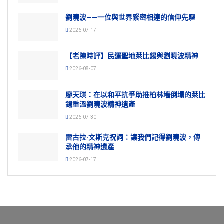
劉曉波——一位與世界緊密相連的信仰先驅
2026-07-17
【老陳時評】民運聖地萊比錫與劉曉波精神
2026-08-07
廖天琪：在以和平抗爭助推柏林墻倒塌的萊比
錫重溫劉曉波精神遺產
2026-07-30
雷古拉·文斯克祝詞：讓我們記得劉曉波，傳
承他的精神遺產
2026-07-17