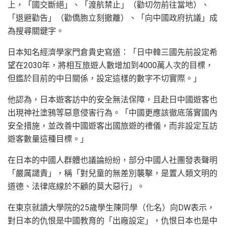
上，「國交斷絕」、「渡航禁止」（勸切勿前往當地）、
「退避勸告」（勸僑胞立刻撤離）、「向中國政府抗議」成
為搜尋關鍵字。
日本知名經濟學家門倉貴史寫道：「日中韓三國先前設定希
望在2030年，將相互旅遊人數增加到4000萬人次的目標，
但鑑於目前的中日關係，設定這樣的數字不切實際。」
他認為，日本遊客訪中的安全無法保障，且赴日中國遊客也
出現神社塗鴉等惡意侵害行為。「中國更應該徹底落實國內
安全措施，並改善中國遊客出國旅遊的禮儀，而非設定互訪
遊客數量這種目標。」
在日本的中國人群體也議論紛紛，部分中國人社團發表聲明
「嚴厲譴責」，稱「對兒童的無差別襲擊，是置人類文明的
道德、法律底線於不顧的莫大惡行」。
在東京就讀大學院的25歲學生陳同學（化名）向DW表示，
對日本的仇恨是中國教育的「出廠設定」，仇恨日本也是中