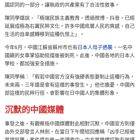
國認同的一部分，讓執政的共產黨有了合法性敘事。
陳同學還說，「極端民族主義教育，透過微博、抖音，已經
延展成極為右翼民粹文化。許多中國底層人民的爽感，自己
生活的自卑感轉移到這種仇恨上」。
今年6月，中國江蘇省蘇州市也有
日本人母子遇襲
，一名中
國籍的女車掌協助抵擋後被刺死。此後，中國各地的日本人
學校，都加強安全措施。
陳同學稱：「假若中國官方沒有強硬表態要制止這種行為，
未來兩、三年還是會有這樣的事發生。」他也擔憂，中國內
部這樣的民粹行徑，會影響在日中國人的集體形象。
沉默的中國媒體
事發之後，有觀察指中國媒體對此相對沉默。中國官方則僅
由外交部發言人林劍，在當日下午簡短回應稱「凶手已經被
當場抓獲，案件還在進一步調查中。中方將繼續採取有效措