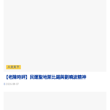
人文天下
【老陳時評】民運聖地萊比錫與劉曉波精神
2026-08-07