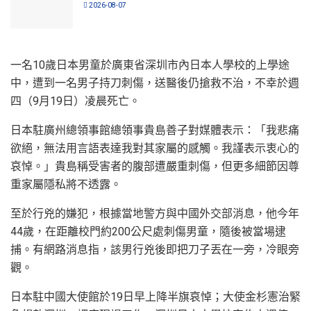
2026-08-07
一名10歲日本男童於廣東省深圳市內日本人學校的上學途
中，遭到一名男子持刀刺傷，送醫後仍搶救不治，不幸於週
四（9月19日）凌晨死亡。
日本駐廣州總領事館總領事貴島善子對媒體表示：「我悲痛
欲絕，無法用言語表達我對其家屬的感觸。我謹表示衷心的
哀悼。」貴島稱受害者的腹部遭嚴重刺傷，但更多細節因尊
重家屬隱私將不透露。
至於行兇的嫌犯，根據當地警方與中國外交部消息，他今年
44歲，在距離校門約200公尺處刺傷男童，隨後被當場逮
捕。有網路消息指，該男行兇後即把刀子丟在一旁，冷眼旁
觀。
日本駐中國大使館於19日早上降半旗哀悼；大使金杉憲治緊