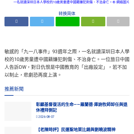
一名就讀深圳日本人學校的10歲男童遭中國籍嫌犯刺傷、不治身亡。© 網絡圖片
转换简体
敏感的「九一八事件」93週年之際，一名就讀深圳日本人學
校的10歲男童遭中國籍嫌犯刺傷、不治身亡。一位旅日中國
人告訴DW，對日仇恨是中國教育的「出廠設定」，若不加
以制止，悲劇恐再度上演。
推薦新聞
彰顯基督復活的生命——羅蘭德·庫訥牧師卸任與退
休禮拜側記
2026-08-07
【老陳時評】民運聖地萊比錫與劉曉波精神