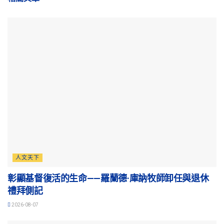
人文天下
彰顯基督復活的生命——羅蘭德·庫訥牧師卸任與退休
禮拜側記
2026-08-07