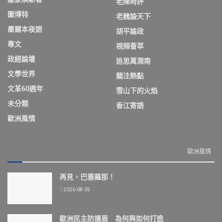
老陳時評
圖博特
老魏論天下
墨爾本夜語
胡平論政
專文
視頻薈萃
政經論壇
追思萬潤南
文學世界
關注熱點
文革60週年
雪山下的火焰
未分類
香江寄語
歐洲風情
歐洲風情
再見，巴塞羅那！
2026-08-05
歐洲民主防護盾 為何與如何打造