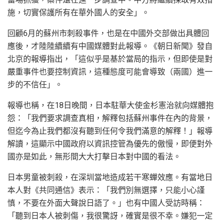
施，切實保護所有在華外國人的安全」。
回顧6月的蘇州市刺殺事件，也是在中國外交部做出具體回
應後，才陸陸續續有中國媒體對此報導。《朝日新聞》發自
北京的報導指出，「這似乎是基於當局的指示，但即使是對
嚴重事件也要控制資訊，這種態度可能會導致（兩國）進一
步的不信任」。
報導也稱，在18日晚間，日本駐華大使金杉憲治就向媒體抱
怨：「我們要求調查真相，解釋包括蘇州事件在內的背景，
但迄今為止我們都沒有聽到任何令我們滿意的解釋！」報導
解讀，這顯示中國政府以資訊控管為優先的傲慢，即便對外
國亦是如此，無形間大大打擊日本對中國的看法。
日本男童被刺殺，在深圳當地造成若干寒蟬效應。有當地日
本人對《共同通信》表示：「我們別無選擇，只能小心謹
慎，不要在外面大聲說日語了。」也有中國人受訪時稱：
「聽到日本人被刺傷，我很驚訝，確實是很不幸。嫌犯一定