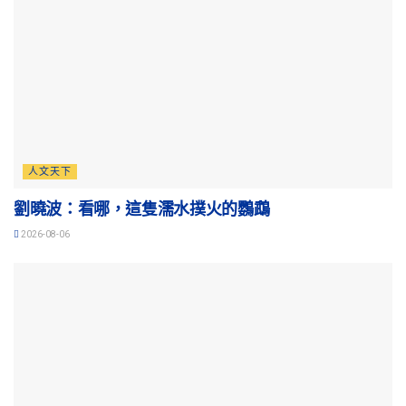
人文天下
劉曉波：看哪，這隻濡水撲火的鸚鵡
2026-08-06