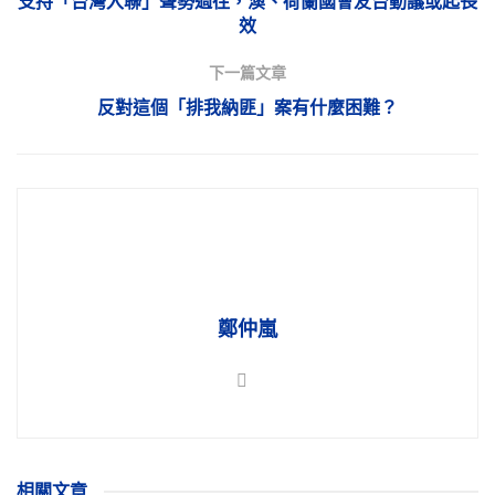
支持「台灣入聯」聲勢過往，澳、荷蘭國會友台動議或起長
效
下一篇文章
反對這個「排我納匪」案有什麼困難？
鄭仲嵐
相關
文章