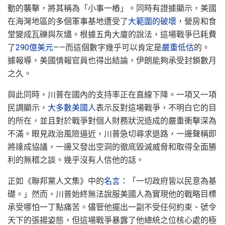
動的襲擊，將其稱為「小事一樁」。同時有證據顯示，美國
在海灣地區的多個軍事基地遭受了
大範圍的破壞
，營房和食
堂變成瓦礫與灰燼。根據五角大廈的說法，這場戰爭已耗費
了
290億美元
——而這個數字幾乎可以肯定是
嚴重低估
的。
據報導，美國情報官員也得出結論，伊朗能夠承受封鎖數月
之久。
與此同時，川普在國內的支持率正在直線下降。一項又一項
民調顯示，
大多數美國人
表示反對這場戰爭，不明白它的目
的所在，並且對於戰爭對個人財務狀況造成的嚴重衝擊深為
不滿。眼見政治風險逼近，川普急切尋求退路，一邊聲稱即
將達成協議，一邊又發出空洞的徹底毀滅威脅和取得全面勝
利的無稽之談。幾乎沒有人信他的話。
正如《聯邦黨人文集》中的
名言
：「一切政府皆以民意為基
礎。」然而，川普始終無法說服美國人為實現他的戰略目標
承受哪怕一丁點痛苦。儘管他擺出一副不受任何約束、號令
天下的張揚姿態，但這場戰爭暴露了他總統之位核心處的極