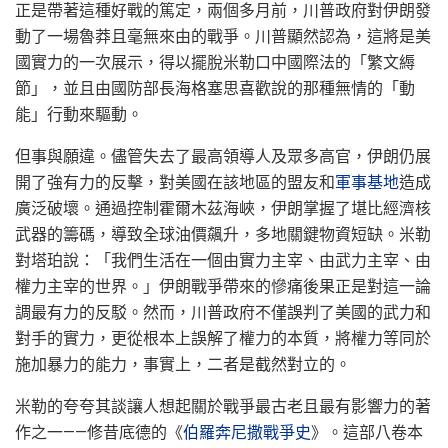
正是帶著這種好戰的篤定，兩個多月前，川普政府對伊朗發
動了一場魯莽且毫無來由的戰爭。川普顯然認為，這將是美
國實力的一次展示，得以擺脫米勒口中國際法的「繁文縟
節」，並且由國防部長海格塞思喜歡說的那種無情的「動
能」行動來驅動。
但事與願違。儘管失去了最高領導人及眾多高官，伊朗仍展
開了強有力的反擊，對美國在該地區的盟友和
軍事基地
造成
廣泛破壞。通過控制霍爾木茲海峽，伊朗掌握了堪比經濟核
武器的籌碼，導致全球油價飆升，多地關鍵物資短缺。米勒
對塔珀說：「我們生活在一個由實力主宰、由武力主宰、由
權力主宰的世界。」伊朗戰爭帶來的慘痛後果正是對這一論
調最有力的反駁。然而，川普政府不僅誤判了美國的武力和
對手的實力，更從根本上誤解了權力的本質，將權力等同於
施加暴力的能力，事實上，二者是截然對立的。
米勒的夸夸其談讓人想起關於戰爭最古老且最有影響力的著
作之一——修昔底德的《
伯羅奔尼撒戰爭史
》。這部八卷本