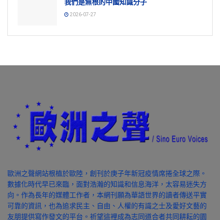
我們是無根的中國知識分子
2026-07-27
歐洲之聲網站根植於歐陸，創刊於庚子年新冠疫情席捲全球之際。
數據化時代早已來臨，面對浩瀚的知識和信息海洋，太容易迷失方
向。作為長年的媒體工作者，本網刊願為華語世界的讀者傳送平實
可靠的資訊，也為追求民主、自由、人權的有識之士及愛好文藝的
友朋提供寫作發文的平台。祈望這裡成為志同道合者共同耕耘的園