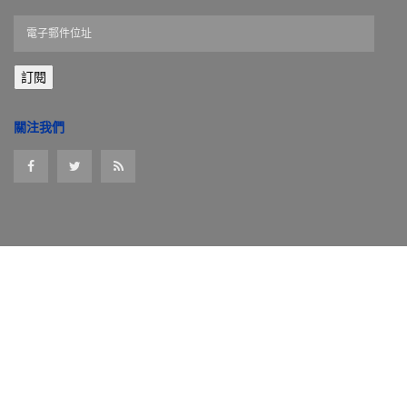
電
子
郵
訂閱
件
位
址
關注我們