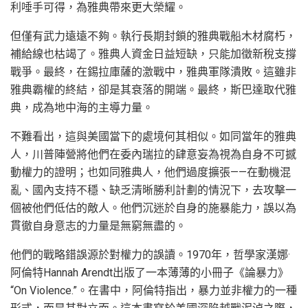
利唾手可得，為雅典帶來更大榮耀。
但僅有武力遠遠不夠。執行長期封鎖的雅典戰船木材腐朽，
補給線也枯竭了。雅典人資金日益短缺，只能加徵新稅支撐
戰爭。最終，在錫拉庫薩的激戰中，雅典軍隊潰敗。這雖非
雅典霸權的終結，卻是其衰落的開端。最終，斯巴達取代雅
典，成為地中海的主導力量。
不難看出，這與美國當下的處境何其相似。如同當年的雅典
人，川普陣營將他們在委內瑞拉的肆意妄為視為自身不可撼
動權力的證明；也如同雅典人，他們過度擴張——在動機混
亂、國內支持不穩、缺乏清晰勝利計劃的情況下，去攻擊一
個被他們低估的敵人。他們沉迷於自身的施暴能力，誤以為
貫徹自身意志的力量是無窮無盡的。
他們的戰略錯誤源於對權力的誤讀。1970年，哲學家漢娜·
阿倫特Hannah Arendt出版了一本薄薄的小冊子《論暴力》
“On Violence.”。在書中，阿倫特指出，暴力並非權力的一種