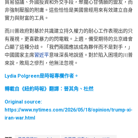
貿易協議、外國投資和外交手段，聚攏心甘情願的盟友，而
非強制壓服的附庸。這些恰恰是美國曾經用來有效建立自身
實力與財富的工具。
而川普政府對基於共識建立持久權力的耐心工作表現出的只
有蔑視，更喜歡暴力的閃電戰。上週，備受期待的北京峰會
凸顯了這種分歧。「我們兩國應該成為夥伴而不是對手，」
中國國家主席
習近平
意味深長地說道。對於陷入困境的川普
來說，敗局之慘烈，他無法忽視。
Lydia Polgreen是時報專欄作者。
轉載自《紐約時報》翻譯：晉其角、杜然
Original source:
https://www.nytimes.com/2026/05/18/opinion/trump-xi-
iran-war.html