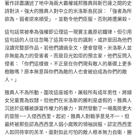
著作詳盡講述了地中海兩大霸權城邦雅典與斯巴達之間的史
詩對決。強大的雅典人對中立的米洛斯島民說：「強者為所
欲為，弱者逆來順受」，並勒令他們臣服，否則將遭屠殺。
這句話常被奉為強權即公理這一現實主義原初鐵律。但引用
這句話的人往往忽略了這其中存在的諷刺，或許是因為他們
沒讀完整部作品。若他們讀過全文，便會發現，米洛斯人並
非無能為力的受害者，而是目光如炬的預言家，他們反問入
侵者：「你們這樣做，不正是在你們現有敵人的基礎上更多
樹敵嗎？原本無意與你們為敵的人也會被迫成為你們的敵
人。」
雅典人不為所動，圍攻這座城市，屠殺所有成年男性，將婦
女兒童賣為奴隸。但他們在米洛斯的勝利是虛假的。雅典人
沉迷於這種被誤當作權力的暴力，貿然發動了一場風險更大
的冒險——入侵西西里。起初，雅典人對戰爭意見不一，但
最終被那些認為西西里人弱小腐敗的領袖說服，認定西西里
人如同待宰的羔羊，面對如此可怕的敵人根本無力自衛，勝