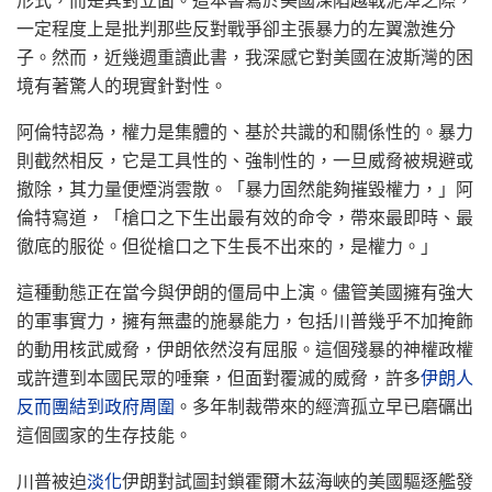
形式，而是其對立面。這本書寫於美國深陷越戰泥淖之際，
一定程度上是批判那些反對戰爭卻主張暴力的左翼激進分
子。然而，近幾週重讀此書，我深感它對美國在波斯灣的困
境有著驚人的現實針對性。
阿倫特認為，權力是集體的、基於共識的和關係性的。暴力
則截然相反，它是工具性的、強制性的，一旦威脅被規避或
撤除，其力量便煙消雲散。「暴力固然能夠摧毀權力，」阿
倫特寫道，「槍口之下生出最有效的命令，帶來最即時、最
徹底的服從。但從槍口之下生長不出來的，是權力。」
這種動態正在當今與伊朗的僵局中上演。儘管美國擁有強大
的軍事實力，擁有無盡的施暴能力，包括川普幾乎不加掩飾
的動用核武威脅，伊朗依然沒有屈服。這個殘暴的神權政權
或許遭到本國民眾的唾棄，但面對覆滅的威脅，許多
伊朗人
反而團結到政府周圍
。多年制裁帶來的經濟孤立早已磨礪出
這個國家的生存技能。
川普被迫
淡化
伊朗對試圖封鎖霍爾木茲海峽的美國驅逐艦發