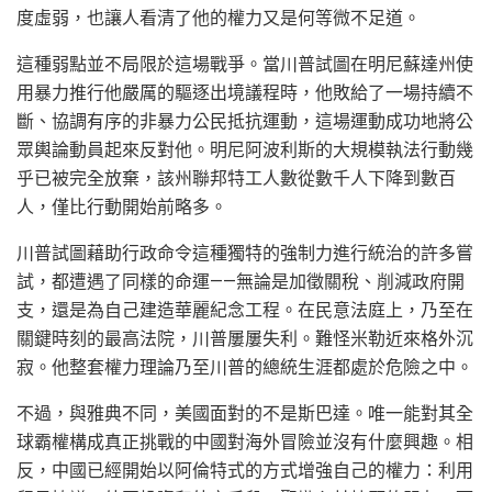
度虛弱，也讓人看清了他的權力又是何等微不足道。
這種弱點並不局限於這場戰爭。當川普試圖在明尼蘇達州使
用暴力推行他嚴厲的驅逐出境議程時，他敗給了一場持續不
斷、協調有序的非暴力公民抵抗運動，這場運動成功地將公
眾輿論動員起來反對他。明尼阿波利斯的大規模執法行動幾
乎已被完全放棄，該州聯邦特工人數從數千人下降到數百
人，僅比行動開始前略多。
川普試圖藉助行政命令這種獨特的強制力進行統治的許多嘗
試，都遭遇了同樣的命運——無論是加徵關稅、削減政府開
支，還是為自己建造華麗紀念工程。在民意法庭上，乃至在
關鍵時刻的最高法院，川普屢屢失利。難怪米勒近來格外沉
寂。他整套權力理論乃至川普的總統生涯都處於危險之中。
不過，與雅典不同，美國面對的不是斯巴達。唯一能對其全
球霸權構成真正挑戰的中國對海外冒險並沒有什麼興趣。相
反，中國已經開始以阿倫特式的方式增強自己的權力：利用