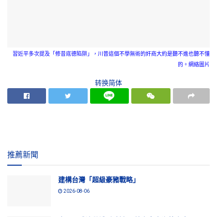
習近平多次提及「修昔底德陷阱」，川普這個不學無術的奸商大約是聽不進也聽不懂
的。網絡圖片
转换简体
推薦新聞
建構台灣「超級豪豬戰略」
2026-08-06