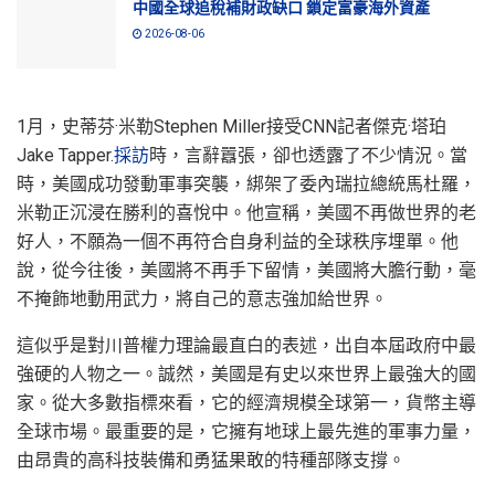
中國全球追稅補財政缺口 鎖定富豪海外資產
2026-08-06
1月，史蒂芬·米勒Stephen Miller接受CNN記者傑克·塔珀
Jake Tapper.
採訪
時，言辭囂張，卻也透露了不少情況。當
時，美國成功發動軍事突襲，綁架了委內瑞拉總統馬杜羅，
米勒正沉浸在勝利的喜悅中。他宣稱，美國不再做世界的老
好人，不願為一個不再符合自身利益的全球秩序埋單。他
說，從今往後，美國將不再手下留情，美國將大膽行動，毫
不掩飾地動用武力，將自己的意志強加給世界。
這似乎是對川普權力理論最直白的表述，出自本屆政府中最
強硬的人物之一。誠然，美國是有史以來世界上最強大的國
家。從大多數指標來看，它的經濟規模全球第一，貨幣主導
全球市場。最重要的是，它擁有地球上最先進的軍事力量，
由昂貴的高科技裝備和勇猛果敢的特種部隊支撐。