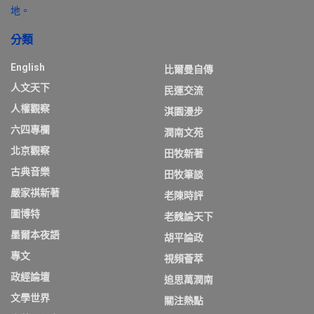
地。
分類
English
比爾曼自傳
人文天下
民運交流
人權觀察
淇園漫步
六四專欄
潤南文苑
北京觀察
田牧新著
古典音樂
田牧筆談
嚴家祺新著
老陳時評
圖博特
老魏論天下
墨爾本夜語
胡平論政
專文
視頻薈萃
政經論壇
追思萬潤南
文學世界
關注熱點