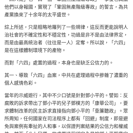
他們以身報國，實現了「鞏固無產階級專政」的誓言，為共
產黨換來了十余年的太平盛世。
綜上所述，只是粗略地羅列了一些規律，這反而更能說明人
治社會的不確定性和不穩定性，功過是非不是由法律界定，
而是由最高統治者（往往是一人）定奪。所以說，「六四」
是在這樣體制環境下的產物。
而對「六四」處置的過程，本身也是缺乏公信力的。
其一、導致「六四」血案，中共在處理過程中摻雜了濃重的
個人感情色彩。
當年的示威遊行，其中不少口號是針對鄧小平的。譬如：反
腐敗的訴求帶出了鄧小平的兒子鄧樸方的「康華公司」，要
求體制改革的民主訴求直接指向鄧小平的「垂簾聽政」。眾
所周知，任何國家在司法程序上都有「回避」制度，即是避
免與案例有牽扯的人和事，以保證判案結果的公信力和權威