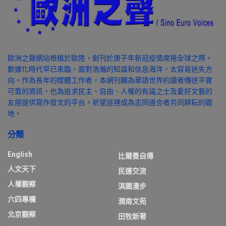
歐洲之聲網站根植於歐陸，創刊於庚子年新冠疫情席捲全球之際。
數據化時代早已來臨，面對浩瀚的知識和信息海洋，太容易迷失方
向。作為長年的媒體工作者，本網刊願為華語世界的讀者傳送平實
可靠的資訊，也為追求民主、自由、人權的有識之士及愛好文藝的
友朋提供寫作發文的平台。祈望這裡成為志同道合者共同耕耘的園
地。
分類
English
比爾曼自傳
人文天下
民運交流
人權觀察
淇園漫步
六四專欄
潤南文苑
北京觀察
田牧新著