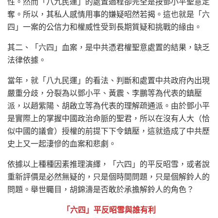
性。然而「八九民運」的處置過程卻完全是按鄧小平聖意定
奪。所以，其私人感情用事的嫌疑昭然若揭。這也就是「六
四」一案的公信力和權威性受到長期質疑和挑戰的緣由。
其二、「六四」血案，是中共憑君權聖意處置的結果，缺乏
法律依據。
當年，就「八九民運」的看法、判斷和處置中共政府內出現
嚴重分歧，分裂為以鄧小平、黃震、李鵬等為代表的鎮壓
派，以趙紫陽、胡啟立等為代表的理解疏通派。由於鄧小平
是實際上的掌握中國政治命脈的聖君，所以在沒有人大（恰
似中國的議會）授權的前提下下令鎮壓，這就造成了中共歷
史上又一起淒慘的血案和悲劇。
依據以上種種因素推理演繹，「六四」的平反昭雪，或者說
重新評價是必然無疑的，只是個時間問題，只是個解鈴人的
問題。舉世矚目，胡錦濤是否敢於承擔解鈴人的角色？
「六四」平反昭雪與誰有利