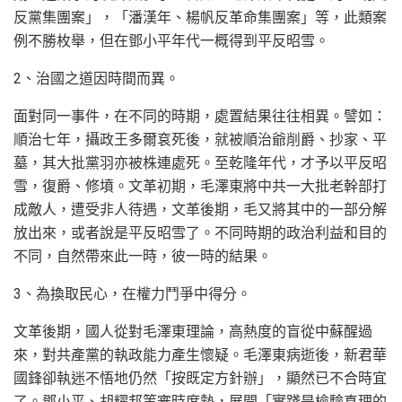
反黨集團案」，「潘漢年、楊帆反革命集團案」等，此類案
例不勝枚舉，但在鄧小平年代一概得到平反昭雪。
2、治國之道因時間而異。
面對同一事件，在不同的時期，處置結果往往相異。譬如：
順治七年，攝政王多爾袞死後，就被順治爺削爵、抄家、平
墓，其大批黨羽亦被株連處死。至乾隆年代，才予以平反昭
雪，復爵、修墳。文革初期，毛澤東將中共一大批老幹部打
成敵人，遭受非人待遇，文革後期，毛又將其中的一部分解
放出來，或者說是平反昭雪了。不同時期的政治利益和目的
不同，自然帶來此一時，彼一時的結果。
3、為換取民心，在權力鬥爭中得分。
文革後期，國人從對毛澤東理論，高熱度的盲從中蘇醒過
來，對共產黨的執政能力產生懷疑。毛澤東病逝後，新君華
國鋒卻執迷不悟地仍然「按既定方針辦」，顯然已不合時宜
了。鄧小平、胡耀邦等審時度勢，展開「實踐是檢驗真理的