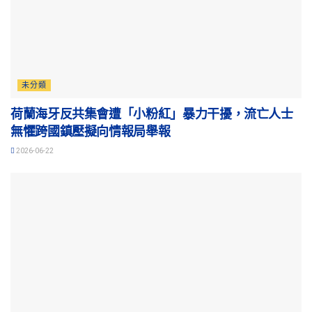
未分類
荷蘭海牙反共集會遭「小粉紅」暴力干擾，流亡人士
無懼跨國鎮壓擬向情報局舉報
2026-06-22