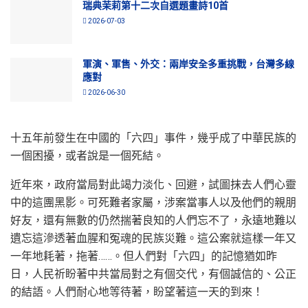
瑞典茉莉第十二次自選題畫詩10首
2026-07-03
軍演、軍售、外交：兩岸安全多重挑戰，台灣多線
應對
2026-06-30
十五年前發生在中國的「六四」事件，幾乎成了中華民族的
一個困擾，或者說是一個死結。
近年來，政府當局對此竭力淡化、回避，試圖抹去人們心靈
中的這團黑影。可死難者家屬，涉案當事人以及他們的親朋
好友，還有無數的仍然揣著良知的人們忘不了，永遠地難以
遺忘這滲透著血腥和冤魂的民族災難。這公案就這樣一年又
一年地耗著，拖著……。但人們對「六四」的記憶猶如昨
日，人民祈盼著中共當局對之有個交代，有個誠信的、公正
的結語。人們耐心地等待著，盼望著這一天的到來！