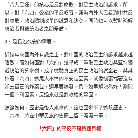
「八九民運」的核心是反對腐敗、對民主政治的訴求。所
以，對「六四」公案的平反昭雪，讓海內外人民看到中共反
對腐敗，政治體制改革的誠意和決心，同時也可以暫時疏解
統治者與被統治者之間矛盾。
3、是長治久安的需要。
近幾年來國內外有識之士，對中國的政治民主的訴求越來越
強烈，而如何面對「六四」幾乎成了爭取民主政治與堅持獨
裁統治的分水嶺，成了檢驗真正的民主政治的試金石。與其
拖著「六四」這尾大不掉的不安定因素，就像懷裏揣著沒有
卸去雷管的炸藥包，遲早要爆發，倒不如早解決為好！削除
一個不利因素，反過來就是對政權的鞏固。
無論如何，歷史是後人來寫的，誰也回避不了這段歷史，
「六四」將在中華民族的史冊上留下濃濃一筆。
「六四」的平反不是終極目標