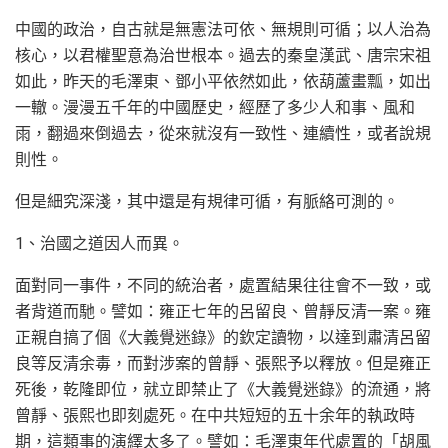
中國的政治，自古就是無憲法可依、無規則可循；以人治為
核心，以君權聖意為治世根本。過去的秦皇漢武、唐宗宋祖
如此，昨天的毛澤東、鄧小平依然如此，依葫蘆畫瓢，如出
一轍。漫漫五千年的中國歷史，經歷了多少人和事、風和
雨，翻過來倒過去，從來就沒有一致性、連續性，或者說規
則性。
但是細究深淺，其中還是有規律可循，有脈絡可測的。
1、治國之道因人而異。
面對同一事件，不同的統治者，處置結果往往會不一致，或
者背道而馳。譬如：雍正七年的呂留良、曾靜反清一案。雍
正親自搞了個《大義覺迷錄》的欽定讀物，以達到肅清呂留
良等反清余毒，而對涉案的曾靜、張熙予以釋放。但是雍正
死後，乾隆即位，就立即禁止了《大義覺迷錄》的流通，將
曾靜、張熙也即刻處死。在中共短短的五十余年的執政時
期，這類事的演繹太多了。譬如：毛澤東年代處置的「胡風