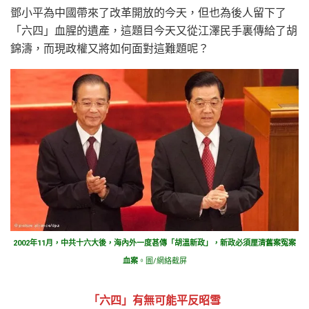
鄧小平為中國帶來了改革開放的今天，但也為後人留下了
「六四」血腥的遺產，這題目今天又從江澤民手裏傳給了胡
錦濤，而現政權又將如何面對這難題呢？
2002年11月，中共十六大後，海內外一度甚傳「胡溫新政」，新政必須厘清舊案冤案
血案
。圖/網絡截屏
「六四」有無可能平反昭雪