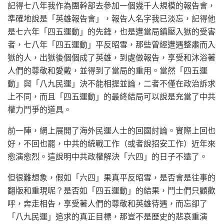
記得七八年我作為團幹部去參加一個幾千人規模的報告會，
準確地說是「英雄報告會」，報告人名字我已淡忘，記得他
是七六年「四五運動」的先鋒，也是遭當局鎮壓入獄的受害
者，七八年「四五運動」平反昭雪，那些曾經遭遇整肅而入
獄的人，出獄後個個成了英雄，到處做報告，享受和沐浴著
人們的尊敬和愛戴，並得到了當局的重用。當然「四五運
動」與「八九民運」決不能相提並論，二者不僅在政治訴求
上不同，而且「四五運動」的最終結局可以說是充當了中共
權力鬥爭的道具。
前一陣，網上展開了海外民運人士的回國討論。實際上回也
好，不回也罷，中共的統戰工作（或者說招安工作）近年來
愈演愈烈。這說明中共政權解決「六四」的日子不遠了。
但很難想象，假如「六四」果真平反昭雪，是否會是往事的
翻版和重現呢？是否如「四五運動」的結果，鬥士們只顧歡
呼，奔走相告，享受著人們的尊敬和英雄待遇，而忘卻了
「八九民運」追求的真正目標，那豈不是歷史的悲哀重演