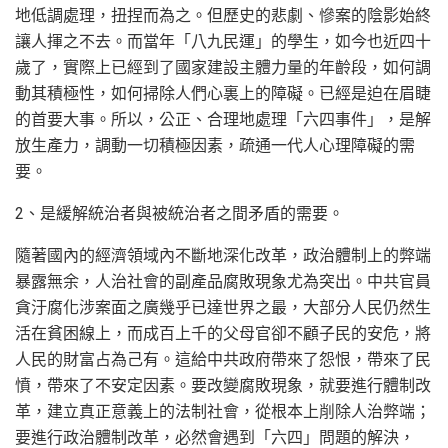
地低調處理，扭捏而為之。但歷史的悲劇、慘案的陰影始終
讓人揮之不去。而當年「八九民運」的學生，如今也近四十
歲了，實際上已經到了國家建設主體力量的年齡段，如何調
動其積極性，如何掃除人們心裏上的障礙。已經是迫在眉睫
的首要大事。所以，公正、合理地處理「六四事件」，是解
放生產力，調動一切積極因素，疏通一代人心理障礙的需
要。
2、是緩解統治者與被統治者之間矛盾的需要。
隨著國內的經濟領域內不斷地深化改革，政治體制上的弊端
暴露無余，人治社會的副產品腐敗現象尤為突出。中共官員
貪汙腐化涉案面之廣幾乎已達世界之最，大部分人民仍然生
活在貧困線上，而成百上千的父母官卻不顧子民的安危，將
人民的財富占為己有。這給中共政府帶來了怨恨，帶來了民
憤，帶來了不安定因素。要改變腐敗現象，就要進行體制改
革，建立真正意義上的法制社會，從根本上削除人治弊端；
要進行政治體制改革，必然會遇到「六四」問題的解決，