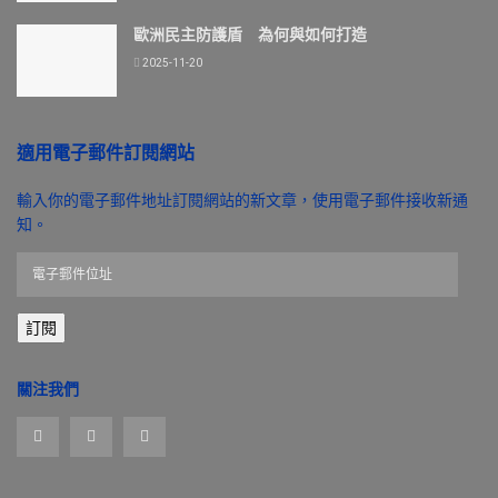
歐洲民主防護盾 為何與如何打造
2025-11-20
適用電子郵件訂閱網站
輸入你的電子郵件地址訂閱網站的新文章，使用電子郵件接收新通
知。
電
子
郵
訂閱
件
位
址
關注我們