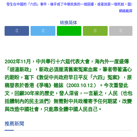
發生在中國的「六四」事件，幾乎成了中華民族的一個困擾，或者說是一個死結。圖/
網絡截屏
转换简体
2002年11月，中共舉行十六屆代表大會，海內外一度盛傳
「胡溫新政」，新政必須厘清舊案冤案血案，筆者帶著滿心
的期盼，寫下《敦促中共政府早日平反「六四」冤案》，原
稿發表於香港《爭鳴》雜誌（2003.10.12.）。今次重發此
文，回顧30年來的歷史，發人深省，一言蔽之，人民（也包
括體制內的民主派們）無需對中共政權寄予任何期望，改變
與改造中國社會，只能靠全體中國人民自己。
推薦新聞