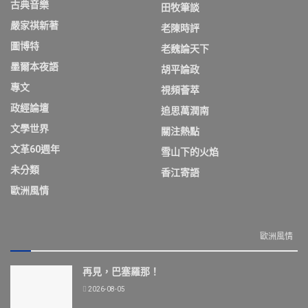
古典音樂
田牧筆談
嚴家祺新著
老陳時評
圖博特
老魏論天下
墨爾本夜語
胡平論政
專文
視頻薈萃
政經論壇
追思萬潤南
文學世界
關注熱點
文革60週年
雪山下的火焰
未分類
香江寄語
歐洲風情
歐洲風情
再見，巴塞羅那！
2026-08-05