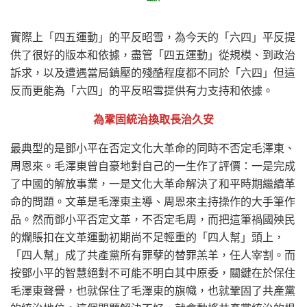
實際上「四五運動」的平反昭雪，為今天的「六四」平反提
供了很好的版本和依據，盡管「四五運動」從規模、到政治
訴求，以及遭遇當局鎮壓的殘酷程度都不同於「六四」但這
反而更能為「六四」的平反昭雪提供有力支持和依據。
為鞏固統治換取長治久安
最典型的是鄧小平在否定文化大革命的同時不否定毛澤東、
周恩來。毛澤東曾自豪地對自己的一生作了評價：一是完成
了中國的解放事業，一是文化大革命解決了和平時期繼續革
命的問題。文革是毛澤東主導、周恩來主持操作的大手筆作
品。然而鄧小平否定文革，不否定毛周，而把這筆禍國殃民
的爛賬扣在文革運動初期尚不足輕重的「四人幫」頭上，
「四人幫」成了共產黨所有罪孽的替罪羔羊，任人宰割。而
按鄧小平的智慧絕對不可能不明白其中原委，關鍵在於保住
毛澤東聲譽，也就保住了毛澤東的旗幟，也就鞏固了共產黨