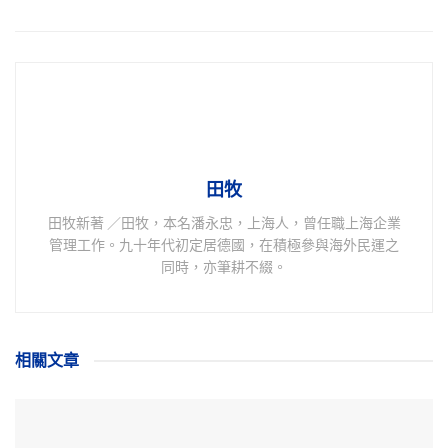
田牧
田牧新著 ／田牧，本名潘永忠，上海人，曾任職上海企業
管理工作。九十年代初定居德國，在積極參與海外民運之
同時，亦筆耕不綴。
相關
文章