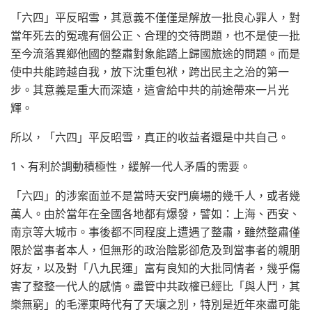
「六四」平反昭雪，其意義不僅僅是解放一批良心罪人，對
當年死去的冤魂有個公正、合理的交待問題，也不是使一批
至今流落異鄉他國的整肅對象能踏上歸國旅途的問題。而是
使中共能跨越自我，放下沈重包袱，跨出民主之治的第一
步。其意義是重大而深遠，這會給中共的前途帶來一片光
輝。
所以，「六四」平反昭雪，真正的收益者還是中共自己。
1、有利於調動積極性，緩解一代人矛盾的需要。
「六四」的涉案面並不是當時天安門廣場的幾千人，或者幾
萬人。由於當年在全國各地都有爆發，譬如：上海、西安、
南京等大城市。事後都不同程度上遭遇了整肅，雖然整肅僅
限於當事者本人，但無形的政治陰影卻危及到當事者的親朋
好友，以及對「八九民運」富有良知的大批同情者，幾乎傷
害了整整一代人的感情。盡管中共政權已經比「與人鬥，其
樂無窮」的毛澤東時代有了天壤之別，特別是近年來盡可能