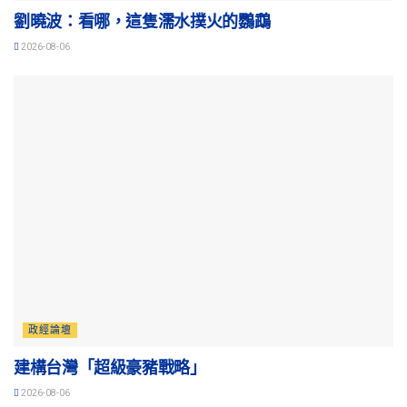
劉曉波：看哪，這隻濡水撲火的鸚鵡
2026-08-06
政經論壇
建構台灣「超級豪豬戰略」
2026-08-06