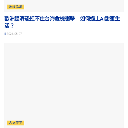
政經論壇
歐洲經濟恐扛不住台海危機衝擊 如何過上AI甜蜜生
活？
2026-08-07
人文天下