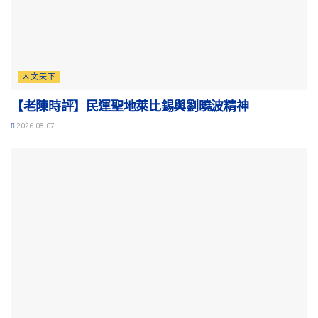
人文天下
【老陳時評】民運聖地萊比錫與劉曉波精神
2026-08-07