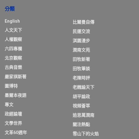
分類
English
比爾曼自傳
人文天下
民運交流
人權觀察
淇園漫步
六四專欄
潤南文苑
北京觀察
田牧新著
古典音樂
田牧筆談
嚴家祺新著
老陳時評
圖博特
老魏論天下
墨爾本夜語
胡平論政
專文
視頻薈萃
政經論壇
追思萬潤南
文學世界
關注熱點
文革60週年
雪山下的火焰