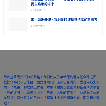
民主島嶼的未來
2026-07-29
踏上歐洲疆域，我對劉曉波精神遺產的新思考
2026-08-04
歐洲之聲網站根植於歐陸，創刊於庚子年新冠疫情席捲全球之際。
數據化時代早已來臨，面對浩瀚的知識和信息海洋，太容易迷失方
向。作為長年的媒體工作者，本網刊願為華語世界的讀者傳送平實
可靠的資訊，也為追求民主、自由、人權的有識之士及愛好文藝的
友朋提供寫作發文的平台。祈望這裡成為志同道合者共同耕耘的園
地。