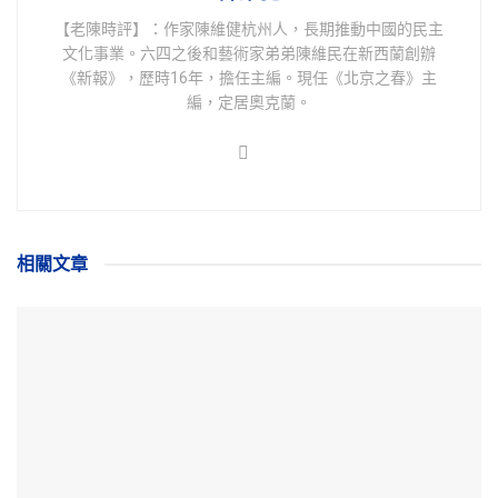
【老陳時評】：作家陳維健杭州人，長期推動中國的民主
文化事業。六四之後和藝術家弟弟陳維民在新西蘭創辦
《新報》，歷時16年，擔任主編。現任《北京之春》主
編，定居奧克蘭。
相關
文章