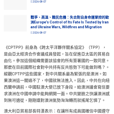
2026-08-07
戰爭、高溫、難民危機：失去對自身命運掌控的歐
洲Europe’s Control of Its Fate Is Tested by Iran
and Ukraine Wars, Wildfires and Migration
2026-08-07
《CPTPP》前身為《跨太平洋夥伴關系協定》（TPP），
是由亞太經濟合作會議成員發起，旨在促進亞太區的貿易自
由化。參加這個組織需要該協會的所有簽署國的一致同意。
那麽在目前國際社會對中共持有反共態勢下可能做到嗎？。
縱觀CPTPP這些國家，對中共關系最為緊張的是澳洲。如
果澳洲這一關過不了，中國就無法進入。因此，中共在向紐
西蘭申請前，中國駐澳大使已放下身段，給澳洲議會寫信要
求澳洲在中國申請中能夠網開一面。中共變臉之快讓澳洲感
到無可適從，剛剛還對澳洲氣勢洶洶轉而就搖尾乞憐了。
澳大利亞貿易部長特漢表示：在讓所有成員國確信中國遵守