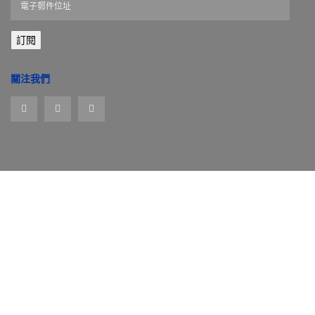
子
郵
訂閱
件
位
址
關注我們