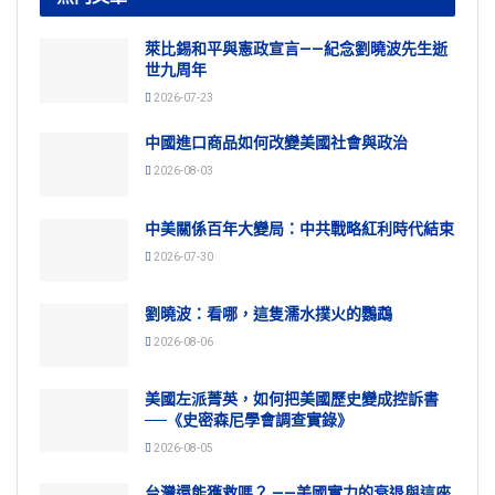
萊比錫和平與憲政宣言——紀念劉曉波先生逝
世九周年
2026-07-23
中國進口商品如何改變美國社會與政治
2026-08-03
中美關係百年大變局：中共戰略紅利時代結束
2026-07-30
劉曉波：看哪，這隻濡水撲火的鸚鵡
2026-08-06
美國左派菁英，如何把美國歷史變成控訴書
──《史密森尼學會調查實錄》
2026-08-05
台灣還能獲救嗎？ ——美國實力的衰退與這座