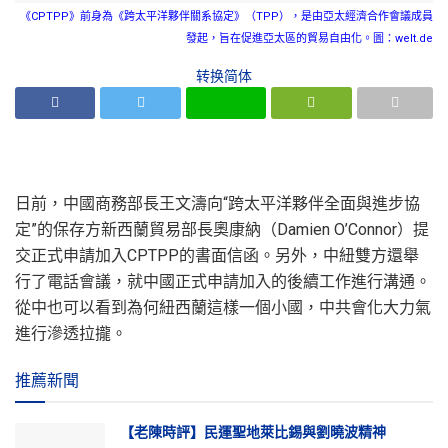
《CPTPP》前身為《跨太平洋夥伴關系協定》（TPP），是由亞太經濟合作會議成員
發起，旨在促進亞太區的貿易自由化。圖：welt.de
转换简体
日前，中國商務部長王文濤向“跨太平洋夥伴全面與進步協
定”的保存方新西蘭貿易部長奧康納（Damien O’Connor）提
交正式申請加入CPTPP的書面信函。另外，中紐雙方還舉
行了電話會議，就中國正式申請加入的後續工作進行溝通。
從中也可以看到為何紐西蘭這樣一個小國，中共會化大力氣
進行滲透拉攏。
推薦新聞
【老陳時評】民運聖地萊比錫與劉曉波精神