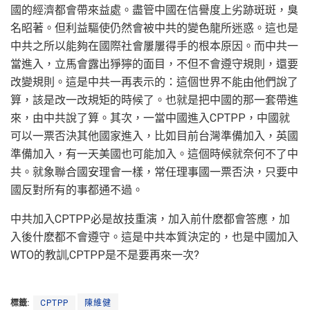
國的經濟都會帶來益處。盡管中國在信譽度上劣跡斑斑，臭
名昭著。但利益驅使仍然會被中共的變色龍所迷惑。這也是
中共之所以能夠在國際社會屢屢得手的根本原因。而中共一
當進入，立馬會露出猙獰的面目，不但不會遵守規則，還要
改變規則。這是中共一再表示的：這個世界不能由他們說了
算，該是改一改規矩的時候了。也就是把中國的那一套帶進
來，由中共說了算。其次，一當中國進入CPTPP，中國就
可以一票否決其他國家進入，比如目前台灣準備加入，英國
準備加入，有一天美國也可能加入。這個時候就奈何不了中
共。就象聯合國安理會一樣，常任理事國一票否決，只要中
國反對所有的事都通不過。
中共加入CPTPP必是故技重演，加入前什麽都會答應，加
入後什麽都不會遵守。這是中共本質決定的，也是中國加入
WTO的教訓,CPTPP是不是要再來一次?
標籤:
CPTPP
陳維健