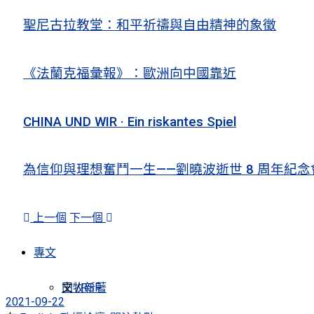
聖尼古拉教堂：和平祈禱與自由精神的象徵
《法蘭克福彙報》：歐洲向中國靠近
CHINA UND WIR · Ein riskantes Spiel
為信仰與理想奮鬥一生——劉曉波逝世 8 周年紀念
上一個
下一個
專文
田牧新著
文 /
RSF
2021-09-22