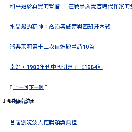
和平始於真實的聲音——在戰爭與謊言時代作家的
水晶般的精神：喬治奧威爾與西班牙內戰
瑞典茉莉第十二次自選題畫詩10首
幸好，1980年代中國引進了《1984》
上一個
下一個
查看所有結果
視頻薈萃
首屆劉曉波人權獎頒獎典禮