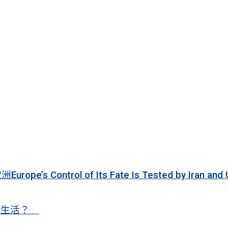
 of Its Fate Is Tested by Iran and Ukraine
甜蜜生活？