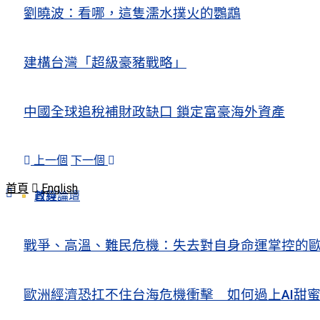
劉曉波：看哪，這隻濡水撲火的鸚鵡
建構台灣「超級豪豬戰略」
中國全球追稅補財政缺口 鎖定富豪海外資產
上一個
下一個
首頁
English
政經論壇
首頁
戰爭、高溫、難民危機：失去對自身命運掌控的歐洲Europe’s Control
歐洲經濟恐扛不住台海危機衝擊 如何過上AI