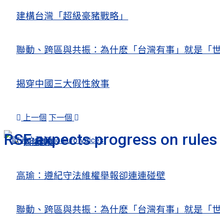
建構台灣「超級豪豬戰略」
聯動、跨區與共振：為什麽「台灣有事」就是「世
揭穿中國三大假性敘事
上一個
下一個
RSF expects progress on rules 
人權觀察
關注熱點
高瑜：遵紀守法維權舉報卻連連碰壁
聯動、跨區與共振：為什麽「台灣有事」就是「世