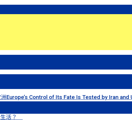
 of Its Fate Is Tested by Iran and Ukraine
甜蜜生活？