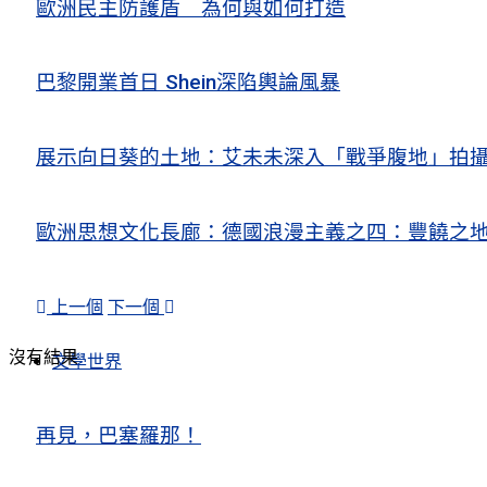
歐洲民主防護盾 為何與如何打造
巴黎開業首日 Shein深陷輿論風暴
展示向日葵的土地：艾未未深入「戰爭腹地」拍
歐洲思想文化長廊：德國浪漫主義之四：豐饒之地
上一個
下一個
沒有結果
文學世界
再見，巴塞羅那！