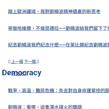
踏上歐洲疆域，我對劉曉波精神遺產的新思考
寧做哈維爾，不做昆德拉——劉曉波給我們留下了
紀念劉曉波我們紀念什麽——在萊比錫紀念劉曉波
上一個
下一個
Democracy
人文天下
戰爭、高溫、難民危機：失去對自身命運掌控的歐洲Europe’s Control
劉曉波：看哪，這隻濡水撲火的鸚鵡