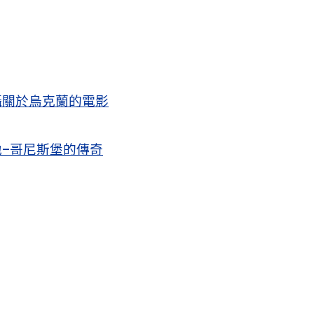
攝關於烏克蘭的電影
–哥尼斯堡的傳奇