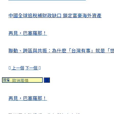
中國全球追稅補財政缺口 鎖定富豪海外資產
再見，巴塞羅那！
聯動、跨區與共振：為什麽「台灣有事」就是「世
上一個
下一個
歐洲風情
再見，巴塞羅那！