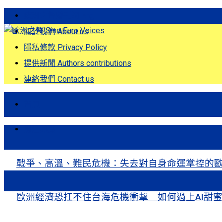
歐洲之聲發刊詞 Eng
關於我們 About us
隱私條款 Privacy Policy
提供新聞 Authors contributions
連絡我們 Contact us
首頁
關注熱點
戰爭、高溫、難民危機：失去對自身命運掌控的歐洲Europe’s Control
歐洲經濟恐扛不住台海危機衝擊 如何過上AI