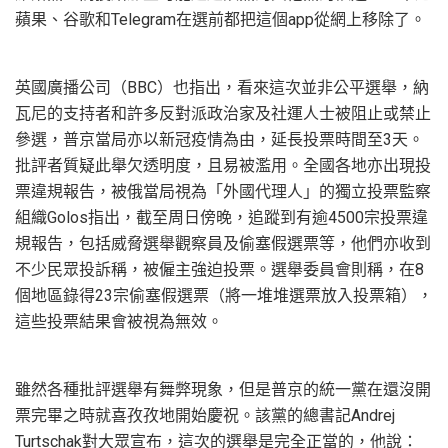
蘋果、谷歌和Telegram在選前都把這個app從網上移除了。
英國廣播公司（BBC）也指出，看來這次並非公平選舉，納
瓦尼的支持者和許多反對派政治家及社運人士被阻止或禁止
參選，普京當局亦以新冠疫情為由，延長投票時間至3天。
批評者質疑此舉欠透明度，且易被濫用。全國各地亦出現投
票違規報告，被俄當局視為「外國代理人」的獨立投票監察
組織Golos指出，截至周日傍晚，追蹤到有逾4500宗投票違
規報告，包括威脅選舉觀察員及偷塞假選票等，他們亦收到
不少民眾投訴稱，被僱主強迫投票。選舉委員會則稱，在8
個地區錄得23宗偷塞假選票（將一堆堆選票放入投票箱），
這些投票結果會被視為無效。
雖然各種批評選舉有舞弊現象，但是普京的統一黨在還沒開
票完畢之時就喜孜孜地開始慶祝。該黨的總書記Andrej
Turtschak對大眾宣布，這次的選舉是完全正當的，他說：