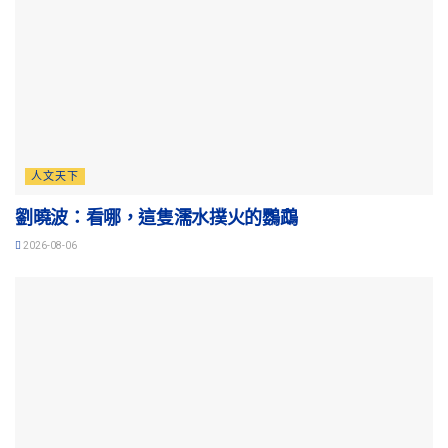
人文天下
劉曉波：看哪，這隻濡水撲火的鸚鵡
2026-08-06