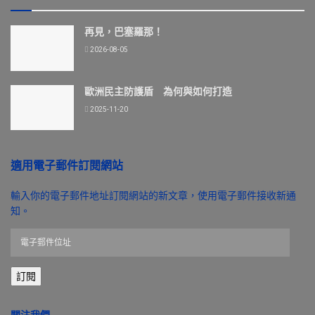
再見，巴塞羅那！
2026-08-05
歐洲民主防護盾 為何與如何打造
2025-11-20
適用電子郵件訂閱網站
輸入你的電子郵件地址訂閱網站的新文章，使用電子郵件接收新通
知。
電
子
郵
訂閱
件
位
址
關注我們