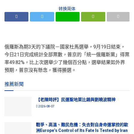
转换简体
俄羅斯為期3天的下議院－國家杜馬選舉，9月19日結束，
今日21日完成統計全部票數，普京的「統一俄羅斯黨」得票
率49.82%，比上次選舉少了幾個百分點，選舉結果如外界
預期，普京沒有懸念，獲得勝選。
推薦新聞
【老陳時評】民運聖地萊比錫與劉曉波精神
2026-08-07
戰爭、高溫、難民危機：失去對自身命運掌控的歐
洲Europe’s Control of Its Fate Is Tested by Iran