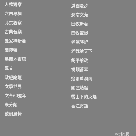
人權觀察
淇園漫步
六四專欄
潤南文苑
北京觀察
田牧新著
古典音樂
田牧筆談
嚴家祺新著
老陳時評
圖博特
老魏論天下
墨爾本夜語
胡平論政
專文
視頻薈萃
政經論壇
追思萬潤南
文學世界
關注熱點
文革60週年
雪山下的火焰
未分類
香江寄語
歐洲風情
歐洲風情