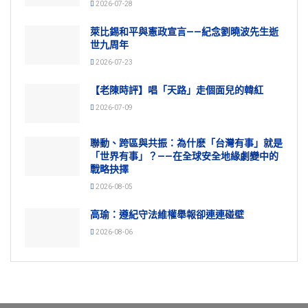
2026-07-28
萊比錫和平與憲政宣言——紀念劉曉波先生逝
世九周年
2026-07-23
【老陳時評】唱「天路」走個面兒的韓紅
2026-07-09
聯動、跨區與共振：為什麽「台灣有事」就是
「世界有事」？——在全球安全地緣劇變中的
戰略抉擇
2026-08-05
高瑜：遵紀守法維權舉報卻連連碰壁
2026-08-06