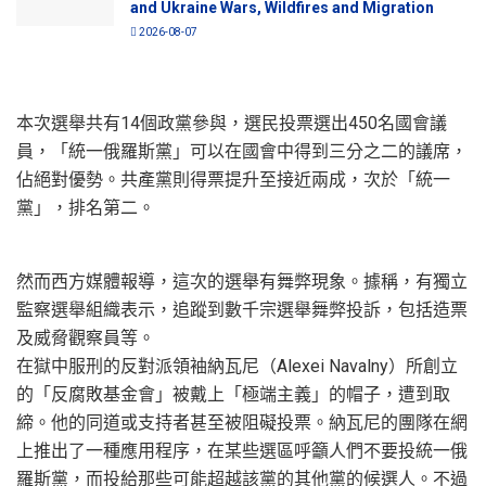
and Ukraine Wars, Wildfires and Migration
2026-08-07
本次選舉共有14個政黨參與，選民投票選出450名國會議
員，「統一俄羅斯黨」可以在國會中得到三分之二的議席，
佔絕對優勢。共產黨則得票提升至接近兩成，次於「統一
黨」，排名第二。
然而西方媒體報導，這次的選舉有舞弊現象。據稱，有獨立
監察選舉組織表示，追蹤到數千宗選舉舞弊投訴，包括造票
及威脅觀察員等。
在獄中服刑的反對派領袖納瓦尼（Alexei Navalny）所創立
的「反腐敗基金會」被戴上「極端主義」的帽子，遭到取
締。他的同道或支持者甚至被阻礙投票。納瓦尼的團隊在網
上推出了一種應用程序，在某些選區呼籲人們不要投統一俄
羅斯黨，而投給那些可能超越該黨的其他黨的候選人。不過