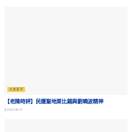
人文天下
【老陳時評】民運聖地萊比錫與劉曉波精神
2026-08-07