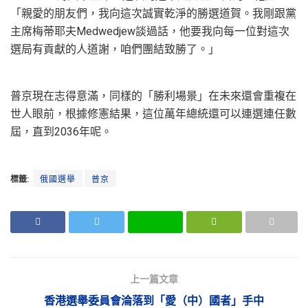
「親愛的朋友們，我向這次誠實乾淨的勝選道賀。我剛跟黨
主席梅蒂耶夫Medwedjew談過話，他要我向每一位對這次
選局有貢獻的人道謝，咱們團結致勝了。」
普京現在志得意滿，同樣的「勝利場景」在未來還會重複在
世人眼前，根據修憲結果，這位萬年總統還可以連選連任數
屆，直到2036年呢。
標籤:
俄國選舉
普京
上一篇文章
香港選舉委員會淪落到「愛（中）國者」手中