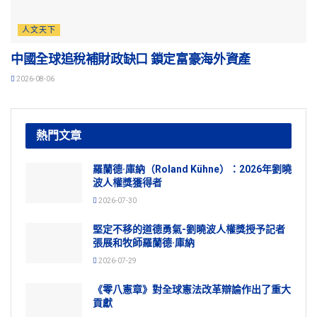
人文天下
中國全球追稅補財政缺口 鎖定富豪海外資產
2026-08-06
熱門文章
羅蘭德·庫納（Roland Kühne）：2026年劉曉
波人權獎獲得者
2026-07-30
堅定不移的道德勇氣-劉曉波人權獎授予記者
張展和牧師羅蘭德·庫納
2026-07-29
《零八憲章》對全球憲法改革辯論作出了重大
貢獻