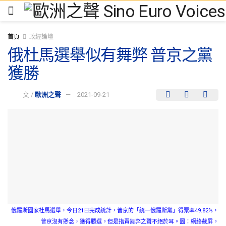
首頁
政經論壇
俄杜馬選舉似有舞弊 普京之黨
獲勝
文 /
歐洲之聲
2021-09-21
俄羅斯國家杜馬選舉，今日21日完成統計，普京的「統一俄羅斯黨」得票率49.82%，
普京沒有懸念，獲得勝選。但是指責舞弊之聲不絕於耳。圖：網絡截屏。