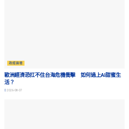
政經論壇
歐洲經濟恐扛不住台海危機衝擊 如何過上AI甜蜜生
活？
2026-08-07