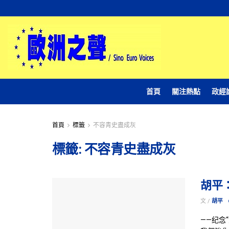
首頁
關注熱點
政經
首頁
標籤
不容青史盡成灰
標籤:
不容青史盡成灰
胡平
文 /
胡平
——纪念