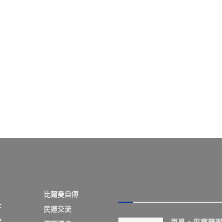
比爾曼自傳
下
民運交流