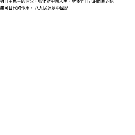
對自由民主的信念，強化對中國人民、對我們自己的同胞的信
無可替代的作用。 八九民運是中國歷 ...