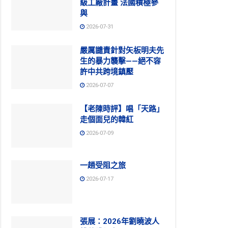
級工廠計畫 法國積極參
與
2026-07-31
嚴厲譴責針對矢板明夫先
生的暴力襲擊——絕不容
許中共跨境鎮壓
2026-07-07
【老陳時評】唱「天路」
走個面兒的韓紅
2026-07-09
一趟受阻之旅
2026-07-17
張展：2026年劉曉波人