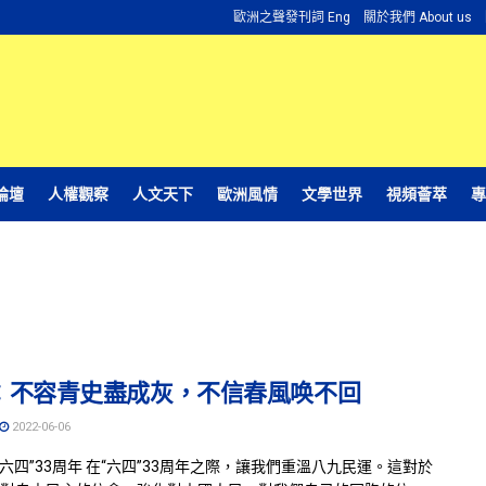
歐洲之聲發刊詞 Eng
關於我們 About us
論壇
人權觀察
人文天下
歐洲風情
文學世界
視頻薈萃
專
：不容青史盡成灰，不信春風唤不回
2022-06-06
“六四”33周年 在“六四”33周年之際，讓我們重溫八九民運。這對於