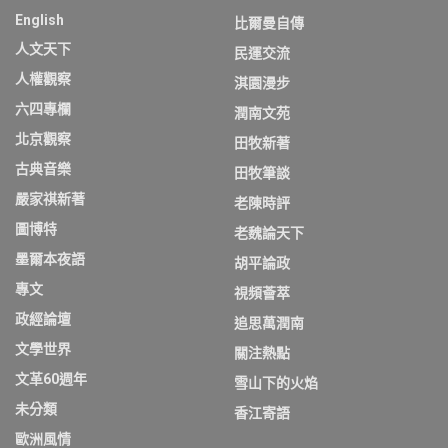
English
比爾曼自傳
人文天下
民運交流
人權觀察
淇園漫步
六四專欄
潤南文苑
北京觀察
田牧新著
古典音樂
田牧筆談
嚴家祺新著
老陳時評
圖博特
老魏論天下
墨爾本夜語
胡平論政
專文
視頻薈萃
政經論壇
追思萬潤南
文學世界
關注熱點
文革60週年
雪山下的火焰
未分類
香江寄語
歐洲風情