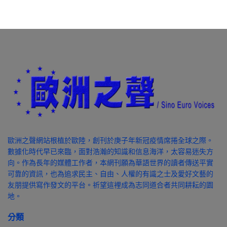
歐洲之聲網站根植於歐陸，創刊於庚子年新冠疫情席捲全球之際。
數據化時代早已來臨，面對浩瀚的知識和信息海洋，太容易迷失方
向。作為長年的媒體工作者，本網刊願為華語世界的讀者傳送平實
可靠的資訊，也為追求民主、自由、人權的有識之士及愛好文藝的
友朋提供寫作發文的平台。祈望這裡成為志同道合者共同耕耘的園
地。
分類