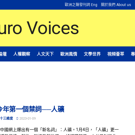
歐洲之聲發刊詞 Eng
關於我們 About us
論壇
人權觀察
人文天下
歐洲風情
文學世界
視頻薈萃
專
今年第一個禁詞──人礦
十三維度
2023-01-09
中國網上爆出有一個「新名詞」：人礦。1月4日，「人礦」更一