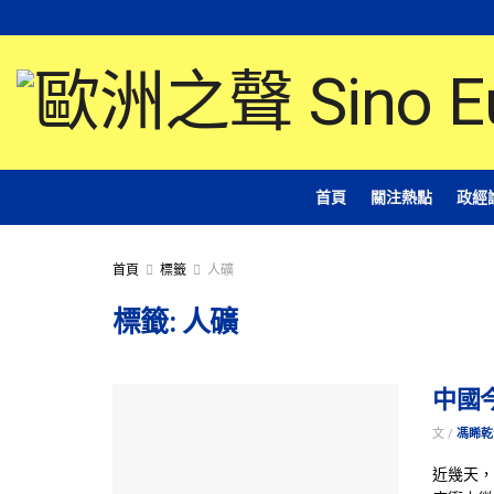
首頁
關注熱點
政經
首頁
標籤
人礦
標籤:
人礦
中國
文 /
馮睎乾
近幾天，