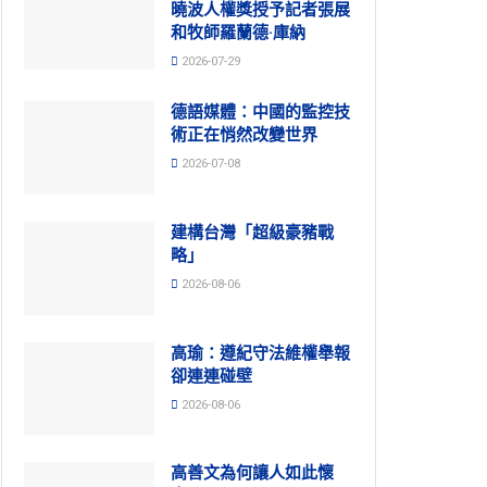
曉波人權獎授予記者張展
和牧師羅蘭德·庫納
2026-07-29
德語媒體：中國的監控技
術正在悄然改變世界
2026-07-08
建構台灣「超級豪豬戰
略」
2026-08-06
高瑜：遵紀守法維權舉報
卻連連碰壁
2026-08-06
高善文為何讓人如此懷