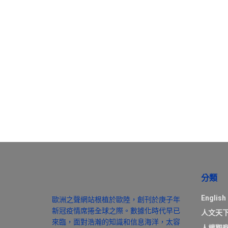
分類
English
歐洲之聲網站根植於歐陸，創刊於庚子年
新冠疫情席捲全球之際。數據化時代早已
人文天
來臨，面對浩瀚的知識和信息海洋，太容