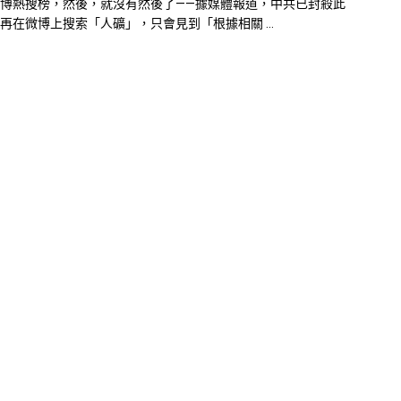
博熱搜榜，然後，就沒有然後了——據媒體報道，中共已封殺此
再在微博上搜索「人礦」，只會見到「根據相關 ...