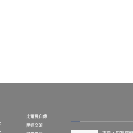
比爾曼自傳
下
民運交流