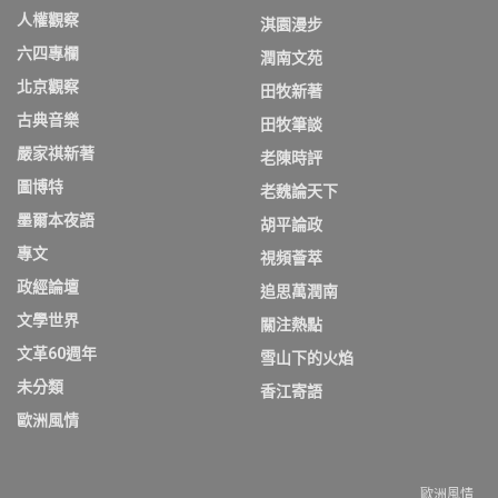
人權觀察
淇園漫步
六四專欄
潤南文苑
北京觀察
田牧新著
古典音樂
田牧筆談
嚴家祺新著
老陳時評
圖博特
老魏論天下
墨爾本夜語
胡平論政
專文
視頻薈萃
政經論壇
追思萬潤南
文學世界
關注熱點
文革60週年
雪山下的火焰
未分類
香江寄語
歐洲風情
歐洲風情