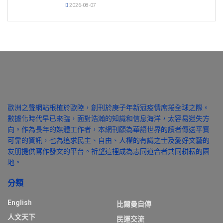
2026-08-07
歐洲之聲網站根植於歐陸，創刊於庚子年新冠疫情席捲全球之際。
數據化時代早已來臨，面對浩瀚的知識和信息海洋，太容易迷失方
向。作為長年的媒體工作者，本網刊願為華語世界的讀者傳送平實
可靠的資訊，也為追求民主、自由、人權的有識之士及愛好文藝的
友朋提供寫作發文的平台。祈望這裡成為志同道合者共同耕耘的園
地。
分類
English
比爾曼自傳
人文天下
民運交流