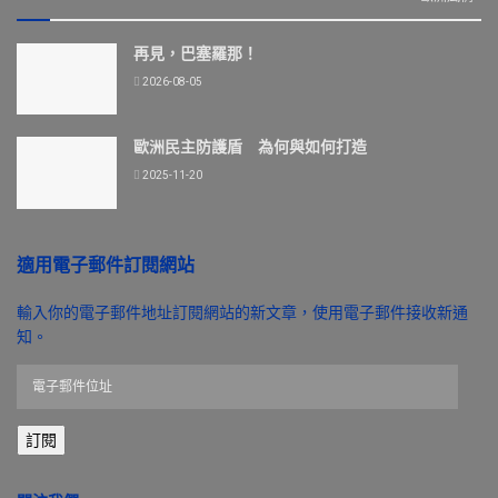
再見，巴塞羅那！
2026-08-05
歐洲民主防護盾 為何與如何打造
2025-11-20
適用電子郵件訂閱網站
輸入你的電子郵件地址訂閱網站的新文章，使用電子郵件接收新通
知。
電
子
郵
訂閱
件
位
址