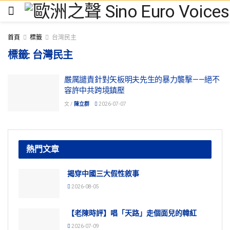
首頁
標籤
台灣民主
標籤:
台灣民主
嚴厲譴責針對矢板明夫先生的暴力襲擊——絕不
容許中共跨境鎮壓
文 /
陳立群
2026-07-07
熱門文章
揭穿中國三大假性敘事
2026-08-05
【老陳時評】唱「天路」走個面兒的韓紅
2026-07-09