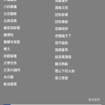
淇園漫步
六四專欄
潤南文苑
北京觀察
田牧新著
古典音樂
田牧筆談
嚴家祺新著
老陳時評
圖博特
老魏論天下
墨爾本夜語
胡平論政
專文
視頻薈萃
政經論壇
追思萬潤南
文學世界
關注熱點
文革60週年
雪山下的火焰
未分類
香江寄語
歐洲風情
歐洲風情