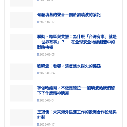
2026-07-31
傾聽墳墓的聲音－關於劉曉波的紮記
2026-07-17
聯動、跨區與共振：為什麽「台灣有事」就是
「世界有事」？——在全球安全地緣劇變中的
戰略抉擇
2026-08-05
劉曉波：看哪，這隻濡水撲火的鸚鵡
2026-08-06
寧做哈維爾，不做昆德拉——劉曉波給我們留
下了什麼精神遺產
2026-08-04
王冠儒：未來海外民運工作的歐洲合作設想與
計劃
2026-07-17