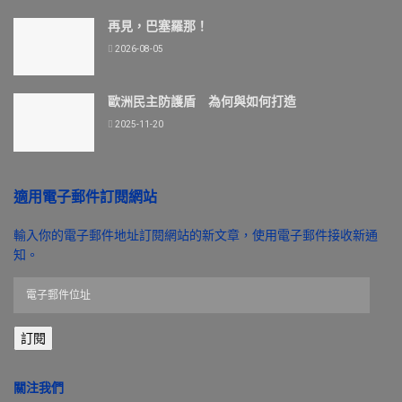
再見，巴塞羅那！
2026-08-05
歐洲民主防護盾 為何與如何打造
2025-11-20
適用電子郵件訂閱網站
輸入你的電子郵件地址訂閱網站的新文章，使用電子郵件接收新通
知。
電
子
郵
訂閱
件
位
址
關注我們