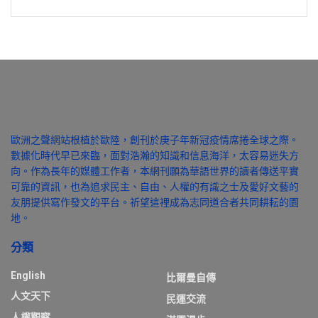
歐洲之聲網站根植於歐陸，創刊於庚子年新冠疫情席捲全球之際。
數據化時代早已來臨，面對浩瀚的知識和信息海洋，太容易迷失方
向。作為長年的媒體工作者，本網刊願為華語世界的讀者傳送平實
可靠的資訊，也為追求民主、自由、人權的有識之士及愛好文藝的
友朋提供寫作發文的平台。祈望這裡成為志同道合者共同耕耘的園
地。
分類
English
比爾曼自傳
人文天下
民運交流
人權觀察