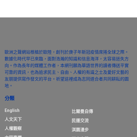
歐洲之聲網站根植於歐陸，創刊於庚子年新冠疫情席捲全球之際。
數據化時代早已來臨，面對浩瀚的知識和信息海洋，太容易迷失方
向。作為長年的媒體工作者，本網刊願為華語世界的讀者傳送平實
可靠的資訊，也為追求民主、自由、人權的有識之士及愛好文藝的
友朋提供寫作發文的平台。祈望這裡成為志同道合者共同耕耘的園
地。
分類
English
比爾曼自傳
人文天下
民運交流
人權觀察
淇園漫步