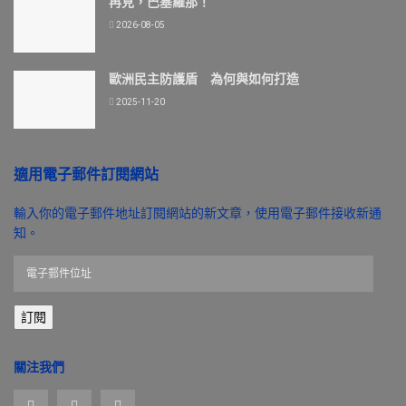
再見，巴塞羅那！
2026-08-05
歐洲民主防護盾 為何與如何打造
2025-11-20
適用電子郵件訂閱網站
輸入你的電子郵件地址訂閱網站的新文章，使用電子郵件接收新通
知。
電
子
郵
訂閱
件
位
址
關注我們