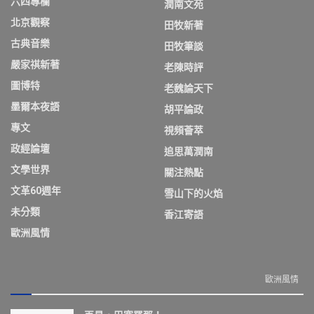
六四專欄
潤南文苑
北京觀察
田牧新著
古典音樂
田牧筆談
嚴家祺新著
老陳時評
圖博特
老魏論天下
墨爾本夜語
胡平論政
專文
視頻薈萃
政經論壇
追思萬潤南
文學世界
關注熱點
文革60週年
雪山下的火焰
未分類
香江寄語
歐洲風情
歐洲風情