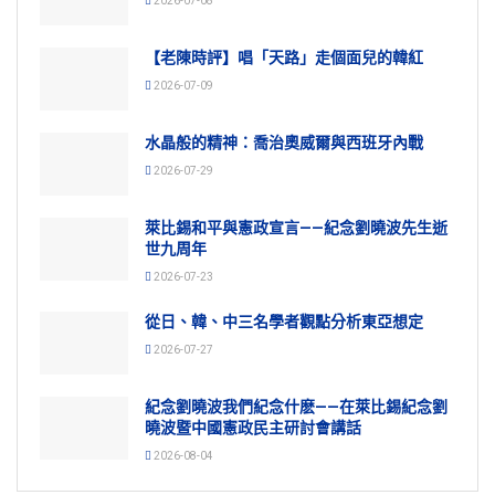
2026-07-08
【老陳時評】唱「天路」走個面兒的韓紅
2026-07-09
水晶般的精神：喬治奧威爾與西班牙內戰
2026-07-29
萊比錫和平與憲政宣言——紀念劉曉波先生逝
世九周年
2026-07-23
從日、韓、中三名學者觀點分析東亞想定
2026-07-27
紀念劉曉波我們紀念什麽——在萊比錫紀念劉
曉波暨中國憲政民主研討會講話
2026-08-04