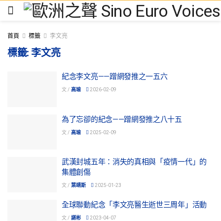
首頁
標籤
李文亮
標籤:
李文亮
紀念李文亮——蹭網發推之一五六
文 /
高瑜
2026-02-09
為了忘卻的紀念——蹭網發推之八十五
文 /
高瑜
2025-02-09
武漢封城五年：消失的真相與「疫情一代」的
集體創傷
文 /
葉靖斯
2025-01-23
全球聯動紀念「李文亮醫生逝世三周年」活動
文 /
諶彬
2023-04-07