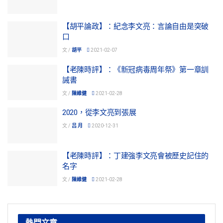
【胡平論政】：紀念李文亮：言論自由是突破
口
文 /
胡平
2021-02-07
【老陳時評】：《新冠病毒周年祭》第一章訓
誡書
文 /
陳維健
2021-02-28
2020，從李文亮到張展
文 /
吕 月
2020-12-31
【老陳時評】：丁建強李文亮會被歷史記住的
名字
文 /
陳維健
2021-02-28
熱門文章