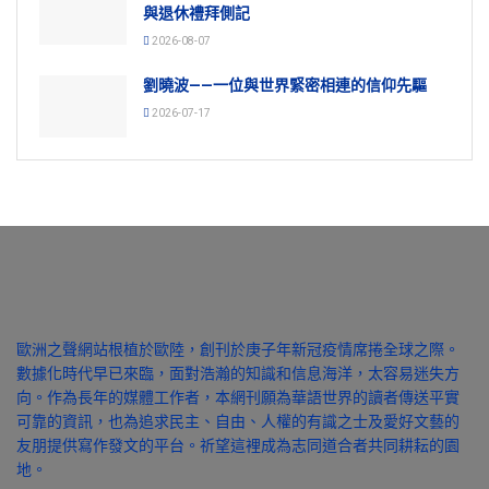
與退休禮拜側記
2026-08-07
劉曉波——一位與世界緊密相連的信仰先驅
2026-07-17
歐洲之聲網站根植於歐陸，創刊於庚子年新冠疫情席捲全球之際。
數據化時代早已來臨，面對浩瀚的知識和信息海洋，太容易迷失方
向。作為長年的媒體工作者，本網刊願為華語世界的讀者傳送平實
可靠的資訊，也為追求民主、自由、人權的有識之士及愛好文藝的
友朋提供寫作發文的平台。祈望這裡成為志同道合者共同耕耘的園
地。