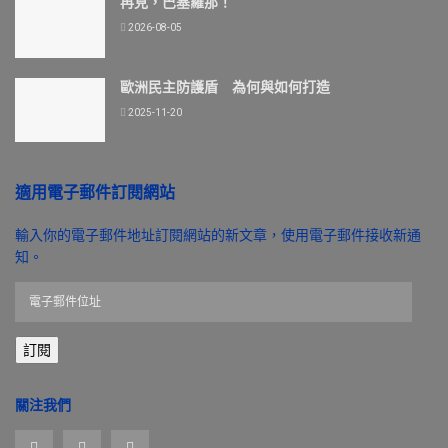
再見，巴塞羅那！
2026-08-05
歐洲民主防護盾 為何與如何打造
2025-11-20
適用電子郵件訂閱網站
輸入你的電子郵件地址訂閱網站的新文章，使用電子郵件接收新通
知。
電
子
郵
訂閱
件
位
址
關注我們