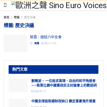
首頁
標籤
歷史決議
標籤:
歷史決議
蔡霞：總結六中全會
文 /
蔡霞
2021-11-23
熱門文章
劉曉波， 一位追求真理、自由的和平殉道者
——致萊比錫中國憲政民主討論會上的歡迎詞
2026-07-17
中國全球追稅補財政缺口 鎖定富豪海外資產