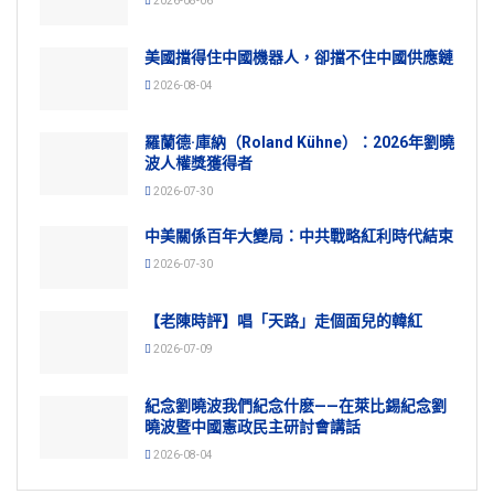
2026-08-06
美國擋得住中國機器人，卻擋不住中國供應鏈
2026-08-04
羅蘭德·庫納（Roland Kühne）：2026年劉曉
波人權獎獲得者
2026-07-30
中美關係百年大變局：中共戰略紅利時代結束
2026-07-30
【老陳時評】唱「天路」走個面兒的韓紅
2026-07-09
紀念劉曉波我們紀念什麽——在萊比錫紀念劉
曉波暨中國憲政民主研討會講話
2026-08-04