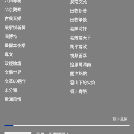
六四專欄
潤南文苑
北京觀察
田牧新著
古典音樂
田牧筆談
嚴家祺新著
老陳時評
圖博特
老魏論天下
墨爾本夜語
胡平論政
專文
視頻薈萃
政經論壇
追思萬潤南
文學世界
關注熱點
文革60週年
雪山下的火焰
未分類
香江寄語
歐洲風情
歐洲風情