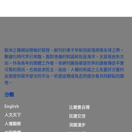
歐洲之聲網站根植於歐陸，創刊於庚子年新冠疫情席捲全球之際。
數據化時代早已來臨，面對浩瀚的知識和信息海洋，太容易迷失方
向。作為長年的媒體工作者，本網刊願為華語世界的讀者傳送平實
可靠的資訊，也為追求民主、自由、人權的有識之士及愛好文藝的
友朋提供寫作發文的平台。祈望這裡成為志同道合者共同耕耘的園
地。
分類
English
比爾曼自傳
人文天下
民運交流
人權觀察
淇園漫步