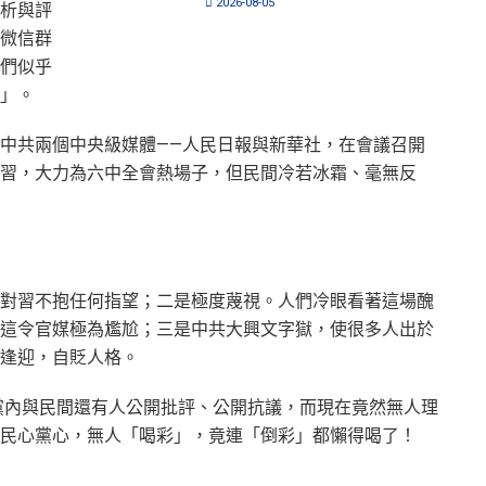
2026-08-05
析與評
微信群
們似乎
」。
中共兩個中央級媒體——人民日報與新華社，在會議召開
習，大力為六中全會熱場子，但民間冷若冰霜、毫無反
對習不抱任何指望；二是極度蔑視。人們冷眼看著這場醜
這令官媒極為尷尬；三是中共大興文字獄，使很多人出於
逢迎，自貶人格。
，黨內與民間還有人公開批評、公開抗議，而現在竟然無人理
民心黨心，無人「喝彩」，竟連「倒彩」都懶得喝了！