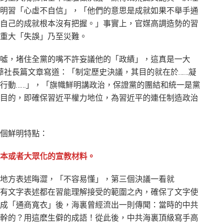
明習「心虛不自信」，「他們的意思是成就如果不舉手通
自己的成就根本沒有把握。」事實上，官媒高調造勢的習
重大「失誤」乃至災難。
噓，堵住全黨的嘴不許妄議他的「政績」，這真是一大
日新華社長篇文章寫道：「制定歷史決議，其目的就在於……凝
行動……」，「旗幟鮮明講政治，保證黨的團結和統一是黨
目的，即確保習近平權力地位，為習近平的連任制造政治
個鮮明特點：
本或者大眾化的宣教材料。
地方表述晦澀，「不容易懂」，第三個決議一看就
有文字表述都在習能理解接受的範圍之內，確保了文字使
成「通商寬衣」後，海裏曾經流出一則傳聞：當時的中共
幹的？用這麽生僻的成語！從此後，中共海裏頂級寫手高