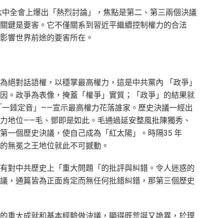
共六中全會上爆出「熱烈討論」，焦點是第二、第三兩個決議
關鍵是要害。它不僅關系到習近平繼續控制權力的合法
影響世界前途的要害所在。
為絕對話語權，以穩掌最高權力，這是中共黨內 「政爭」
因。政爭為表像，掩蓋「權爭」實質；「政爭」的結果就
「一錘定音」——宣示最高權力花落誰家。歷史決議一經出
力地位——毛、鄧即是如此。毛通過延安整風批陳獨秀、
第一個歷史決議，使自己成為「紅太陽」。時隔35 年
的無冕之王地位就此不可撼動。
有對中共歷史上「重大問題「的批評與糾錯。令人迷惑的
議，通篇皆為正面肯定而無任何批錯糾錯，那第三個歷史
的重大成就和基本經驗做決議，顯得既荒誕又詭異，於理