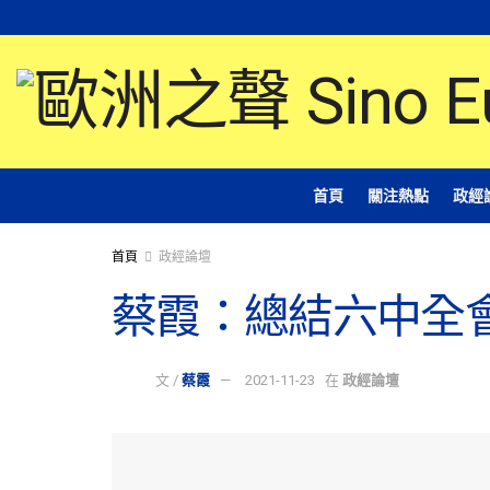
首頁
關注熱點
政經
首頁
政經論壇
蔡霞：總結六中全
文 /
蔡霞
2021-11-23
在
政經論壇