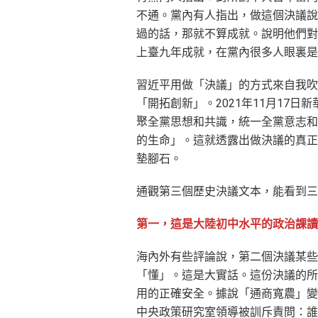
不通。黨內有人指出，做這個決議說
過的話，那就不算成就。說明他們對
上臺九年成就，在黨內很多人眼裏是
習近平用做「決議」的方式來自我吹
「開拓創新」。2021年11月17
聚全黨思想和共識，統一全黨意志和
的生命」。這就透露出做決議的真正
墊腳石。
通觀第三個歷史決議文本，能看到三
第一，這是大陸初中水平的政治課讀
海內外有些評論說，第二個決議某些
「懂」。這是大實話。這份決議的所
用的正確安全。據說「通商寬農」變
中央政策研究室領導被訓斥責問：誰