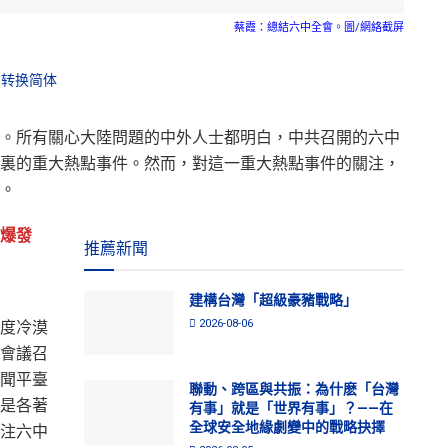
蔡霞：總結六中全會。圖/網絡截屏
转换简体
。所有關心大陸問題的中外人士都明白，中共召開的六中
裏的重大熱點事件。然而，對這一重大熱點事件的關注，
。
爆發
推薦新聞
建構台灣「超級豪豬戰略」
2026-08-06
度冷漠
會議召
聞平臺
聯動、跨區與共振：為什麽「台灣
是各著
有事」就是「世界有事」？——在
全球安全地緣劇變中的戰略抉擇
注六中