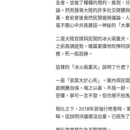
全會，並做了種種的預判、推測、分
論。然而搜尋大陸的許多社交媒體與
裏，會前會後竟然民間幾無議論，人
毫不關心中共高層這一神秘的「大事
二是大陸官媒與民間的冰火兩重天。
之前高調造勢，連篇累牘地吹捧阿諛
應，死一般寂靜。
這樣的「冰火兩重天」說明了什麽？
一是「哀莫大於心死」。黨內與民間
劇鬧騰自嗨，嗤之以鼻、不屑一辭，
恐懼，寧可一言不發，但也絕不拍馬
相比之下，2018年習強行修憲時
睬。這說明決議還沒出臺，已經失了
變化常常發生在不期然間。