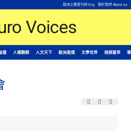
歐洲之聲發刊詞 Eng
關於我們 About us
論壇
人權觀察
人文天下
歐洲風情
文學世界
視頻薈萃
專
會