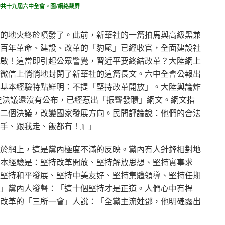
中共十九屆六中全會。圖/網絡截屏
的地火終於噴發了。此前，新華社的一篇拍馬與高級黑兼
百年革命、建設、改革的「豹尾」已經收官，全面建設社
啟！這當即引起公眾警覺，習近平要終結改革？大陸網上
微信上悄悄地封閉了新華社的這篇長文。六中全會公報出
基本經驗特點鮮明：不提「堅持改革開放」。大陸輿論炸
歷史決議還沒有公布，已經惹出「振聾發聵」網文。網文指
二個決議，改變國家發展方向。民間評論說：他們的合法
手、跟我走、飯都有！』」
於網上，這是黨內極度不滿的反映。黨內有人針鋒相對地
本經驗是：堅持改革開放、堅持解放思想、堅持實事求
堅持和平發展、堅持中美友好、堅持集體領導、堅持任期
」黨內人發聲：「這十個堅持才是正道。人們心中有桿
改革的「三所一會」人說：「全黨主流姓鄧，他明確露出