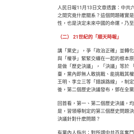
人民日報11月13日文章透露：中
之間究竟什麽關系？這個問題確實是
性，也是決定未來中國的命運，乃至
（二） 21世紀的「順天時報」
講「黨史」，爭「政治正確」並轉化
與「權爭」緊緊交纏在一起的根本原
是做「歷史決議」，「決議」等於 
臺，黨內即無人敢挑戰、能挑戰其權
王明、李立三等「錯誤路線」，制定
後，第二個歷史決議發布，鄧在全黨
回首看，第一、第二個歷史決議，均
是，習領導制定的第三個歷史問題決
決議針對什麽問題？
有黨內人指出：對所謂中共百年奮鬥