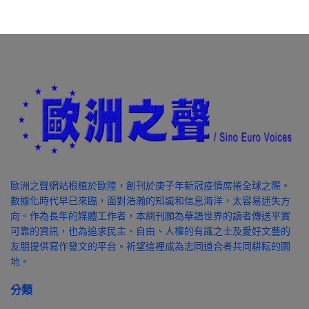
歐洲之聲網站根植於歐陸，創刊於庚子年新冠疫情席捲全球之際。
數據化時代早已來臨，面對浩瀚的知識和信息海洋，太容易迷失方
向。作為長年的媒體工作者，本網刊願為華語世界的讀者傳送平實
可靠的資訊，也為追求民主、自由、人權的有識之士及愛好文藝的
友朋提供寫作發文的平台。祈望這裡成為志同道合者共同耕耘的園
地。
分類