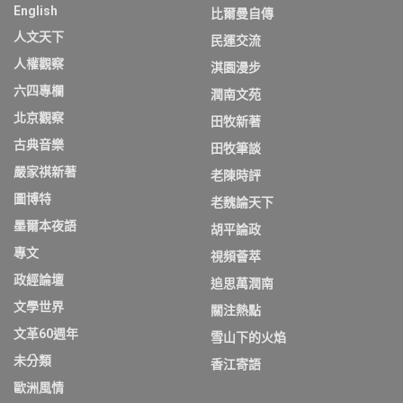
English
比爾曼自傳
人文天下
民運交流
人權觀察
淇園漫步
六四專欄
潤南文苑
北京觀察
田牧新著
古典音樂
田牧筆談
嚴家祺新著
老陳時評
圖博特
老魏論天下
墨爾本夜語
胡平論政
專文
視頻薈萃
政經論壇
追思萬潤南
文學世界
關注熱點
文革60週年
雪山下的火焰
未分類
香江寄語
歐洲風情