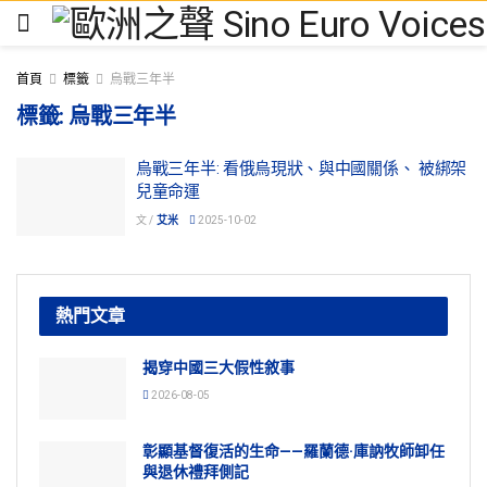
首頁
標籤
烏戰三年半
標籤:
烏戰三年半
烏戰三年半: 看俄烏現狀、與中國關係、 被綁架
兒童命運
文 /
艾米
2025-10-02
熱門文章
揭穿中國三大假性敘事
2026-08-05
彰顯基督復活的生命——羅蘭德·庫訥牧師卸任
與退休禮拜側記