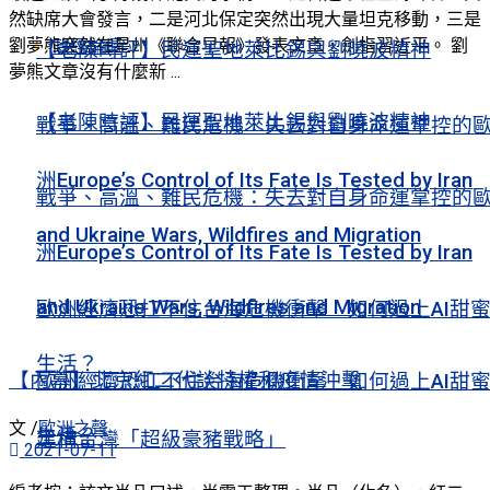
然缺席大會發言，二是河北保定突然出現大量坦克移動，三是
劉夢熊突然在星州《聯合早報》發表文章，劍指習近平。 劉
政經論壇
【老陳時評】民運聖地萊比錫與劉曉波精神
夢熊文章沒有什麼新 ...
【老陳時評】民運聖地萊比錫與劉曉波精神
戰爭、高溫、難民危機：失去對自身命運掌控的
洲Europe’s Control of Its Fate Is Tested by Iran
戰爭、高溫、難民危機：失去對自身命運掌控的
and Ukraine Wars, Wildfires and Migration
洲Europe’s Control of Its Fate Is Tested by Iran
and Ukraine Wars, Wildfires and Migration
歐洲經濟恐扛不住台海危機衝擊 如何過上AI甜
生活？
【內幕】北京紅二代談特權和疫情沖擊
歐洲經濟恐扛不住台海危機衝擊 如何過上AI甜
文 /
歐洲之聲
生活？
建構台灣「超級豪豬戰略」
2021-07-11