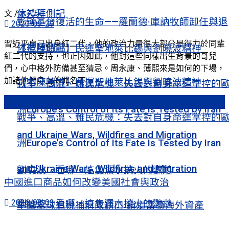
休禮拜側記
文 /
廖天琪
彰顯基督復活的生命——羅蘭德·庫訥牧師卸任與退
2020-09-29
習近平自己出身紅二代，他的政治力量很大部分是得力於同輩
休禮拜側記
【老陳時評】民運聖地萊比錫與劉曉波精神
紅二代的支持，也正因如此，他對這些同樣出生背景的哥兒
們，心中格外防備甚至猜忌。周永康、薄熙來是如何的下場，
加諸他們身上的罪名不 ...
【老陳時評】民運聖地萊比錫與劉曉波精神
戰爭、高溫、難民危機：失去對自身命運掌控的
熱門文章
洲Europe’s Control of Its Fate Is Tested by Iran
戰爭、高溫、難民危機：失去對自身命運掌控的
and Ukraine Wars, Wildfires and Migration
洲Europe’s Control of Its Fate Is Tested by Iran
and Ukraine Wars, Wildfires and Migration
劉曉波：看哪，這隻濡水撲火的鸚鵡
中國進口商品如何改變美國社會與政治
2026-08-03
劉曉波：看哪，這隻濡水撲火的鸚鵡
中國全球追稅補財政缺口 鎖定富豪海外資產