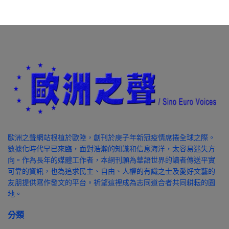
歐洲之聲網站根植於歐陸，創刊於庚子年新冠疫情席捲全球之際。
數據化時代早已來臨，面對浩瀚的知識和信息海洋，太容易迷失方
向。作為長年的媒體工作者，本網刊願為華語世界的讀者傳送平實
可靠的資訊，也為追求民主、自由、人權的有識之士及愛好文藝的
友朋提供寫作發文的平台。祈望這裡成為志同道合者共同耕耘的園
地。
分類