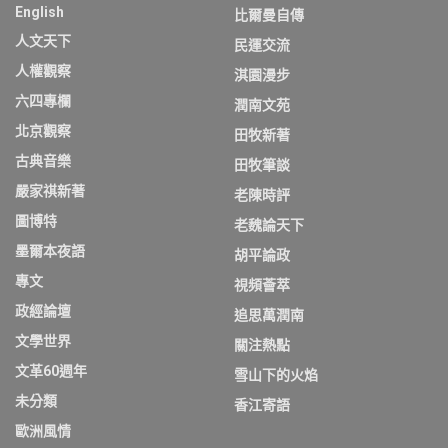
English
比爾曼自傳
人文天下
民運交流
人權觀察
淇園漫步
六四專欄
潤南文苑
北京觀察
田牧新著
古典音樂
田牧筆談
嚴家祺新著
老陳時評
圖博特
老魏論天下
墨爾本夜語
胡平論政
專文
視頻薈萃
政經論壇
追思萬潤南
文學世界
關注熱點
文革60週年
雪山下的火焰
未分類
香江寄語
歐洲風情