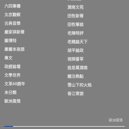
六四專欄
潤南文苑
北京觀察
田牧新著
古典音樂
田牧筆談
嚴家祺新著
老陳時評
圖博特
老魏論天下
墨爾本夜語
胡平論政
專文
視頻薈萃
政經論壇
追思萬潤南
文學世界
關注熱點
文革60週年
雪山下的火焰
未分類
香江寄語
歐洲風情
歐洲風情