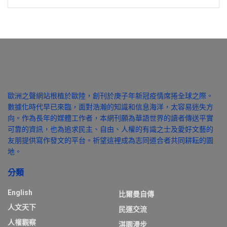
歐洲之聲網站根植於歐陸，創刊於庚子年新冠疫情席捲全球之際。
數據化時代早已來臨，面對浩瀚的知識和信息海洋，太容易迷失方
向。作為長年的媒體工作者，本網刊願為華語世界的讀者傳送平實
可靠的資訊，也為追求民主、自由、人權的有識之士及愛好文藝的
友朋提供寫作發文的平台。祈望這裡成為志同道合者共同耕耘的園
地。
分類
English
比爾曼自傳
人文天下
民運交流
人權觀察
淇園漫步