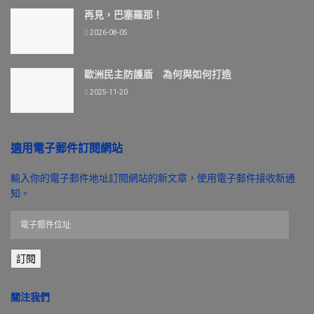
再見，巴塞羅那！
2026-08-05
歐洲民主防護盾 為何與如何打造
2025-11-20
適用電子郵件訂閱網站
輸入你的電子郵件地址訂閱網站的新文章，使用電子郵件接收新通
知。
電
子
郵
訂閱
件
位
址
關注我們