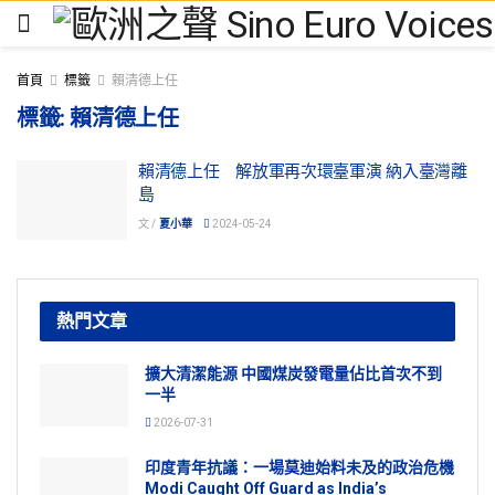
首頁
標籤
賴清德上任
標籤:
賴清德上任
賴清德上任 解放軍再次環臺軍演 納入臺灣離
島
文 /
夏小華
2024-05-24
熱門文章
擴大清潔能源 中國煤炭發電量佔比首次不到
一半
2026-07-31
印度青年抗議：一場莫迪始料未及的政治危機
Modi Caught Off Guard as India’s