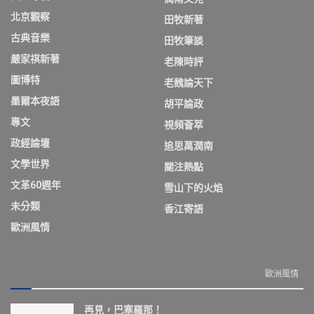
北京觀察
田牧新著
古典音樂
田牧筆談
嚴家祺新著
老陳時評
圖博特
老魏論天下
墨爾本夜語
胡平論政
專文
視頻薈萃
政經論壇
追思萬潤南
文學世界
關注熱點
文革60週年
雪山下的火焰
未分類
香江寄語
歐洲風情
歐洲風情
再見，巴塞羅那！