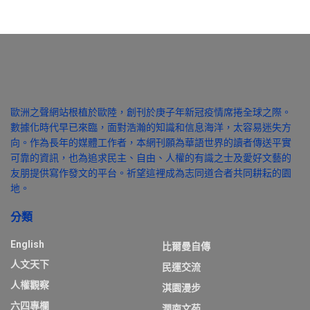
歐洲之聲網站根植於歐陸，創刊於庚子年新冠疫情席捲全球之際。
數據化時代早已來臨，面對浩瀚的知識和信息海洋，太容易迷失方
向。作為長年的媒體工作者，本網刊願為華語世界的讀者傳送平實
可靠的資訊，也為追求民主、自由、人權的有識之士及愛好文藝的
友朋提供寫作發文的平台。祈望這裡成為志同道合者共同耕耘的園
地。
分類
English
比爾曼自傳
人文天下
民運交流
人權觀察
淇園漫步
六四專欄
潤南文苑