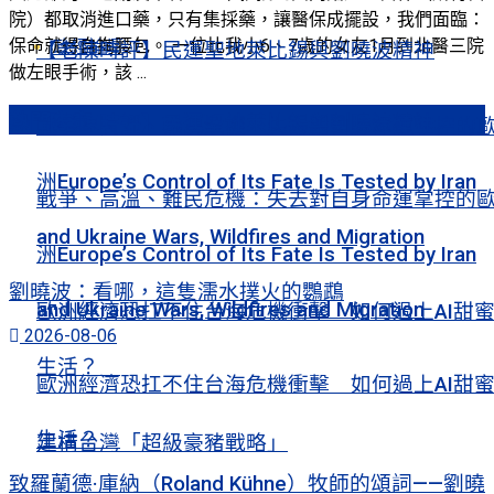
院）都取消進口藥，只有集採藥，讓醫保成擺設，我們面臨：
保命就得自掏腰包。 一位比我小6、7歲的女友1月到北醫三院
政經論壇
【老陳時評】民運聖地萊比錫與劉曉波精神
做左眼手術，該 ...
熱門文章
【老陳時評】民運聖地萊比錫與劉曉波精神
戰爭、高溫、難民危機：失去對自身命運掌控的
洲Europe’s Control of Its Fate Is Tested by Iran
戰爭、高溫、難民危機：失去對自身命運掌控的
and Ukraine Wars, Wildfires and Migration
洲Europe’s Control of Its Fate Is Tested by Iran
劉曉波：看哪，這隻濡水撲火的鸚鵡
and Ukraine Wars, Wildfires and Migration
歐洲經濟恐扛不住台海危機衝擊 如何過上AI甜
2026-08-06
生活？
歐洲經濟恐扛不住台海危機衝擊 如何過上AI甜
生活？
建構台灣「超級豪豬戰略」
致羅蘭德·庫納（Roland Kühne）牧師的頌詞——劉曉