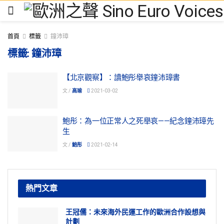
首頁
標籤
鐘沛璋
標籤:
鐘沛璋
【北京觀察】：讀鮑彤舉哀鐘沛璋書
文 /
高瑜
2021-03-02
鮑彤：為一位正常人之死舉哀——紀念鐘沛璋先
生
文 /
鮑彤
2021-02-14
熱門文章
王冠儒：未來海外民運工作的歐洲合作設想與
計劃