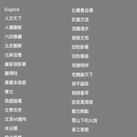
English
比爾曼自傳
人文天下
民運交流
人權觀察
淇園漫步
六四專欄
潤南文苑
北京觀察
田牧新著
古典音樂
田牧筆談
嚴家祺新著
老陳時評
圖博特
老魏論天下
墨爾本夜語
胡平論政
專文
視頻薈萃
政經論壇
追思萬潤南
文學世界
關注熱點
文革60週年
雪山下的火焰
未分類
香江寄語