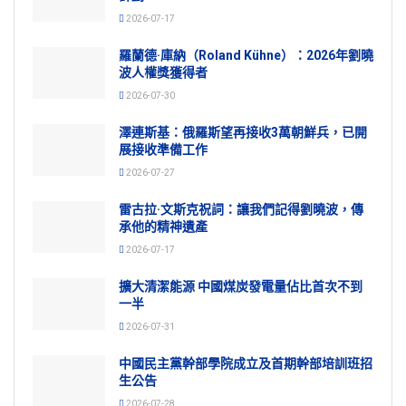
2026-07-17
羅蘭德·庫納（Roland Kühne）：2026年劉曉
波人權獎獲得者
2026-07-30
澤連斯基：俄羅斯望再接收3萬朝鮮兵，已開
展接收準備工作
2026-07-27
雷古拉·文斯克祝詞：讓我們記得劉曉波，傳
承他的精神遺產
2026-07-17
擴大清潔能源 中國煤炭發電量佔比首次不到
一半
2026-07-31
中國民主黨幹部學院成立及首期幹部培訓班招
生公告
2026-07-28