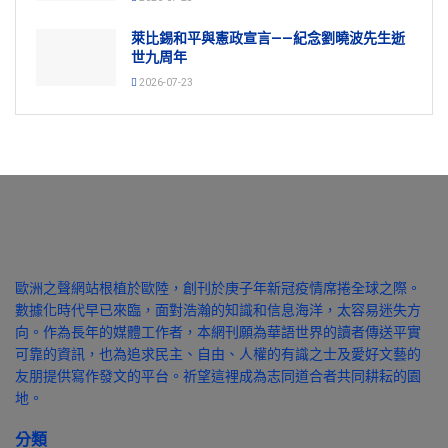
萊比錫和平與憲政宣言——紀念劉曉波先生逝
世九周年
2026-07-23
歐洲之聲網站根植於歐陸，創刊於庚子年新冠疫情席捲全球之際。
數據化時代早已來臨，面對浩瀚的知識和信息海洋，太容易迷失方
向。作為長年的媒體工作者，本網刊願為華語世界的讀者傳送平實
可靠的資訊，也為追求民主、自由、人權的有識之士及愛好文藝的
友朋提供寫作發文的平台。祈望這裡成為志同道合者共同耕耘的園
地。
分類