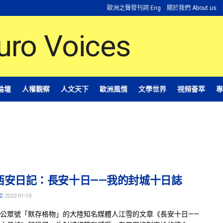
歐洲之聲發刊詞 Eng
關於我們 About us
論壇
人權觀察
人文天下
歐洲風情
文學世界
視頻薈萃
專
西安日記：長安十日——我的封城十日誌
2022-01-10
公眾號「默存格物」的大陸知名媒體人江雪的文章《長安十日——