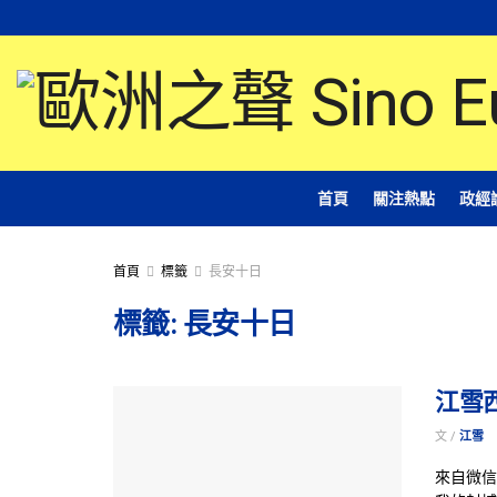
首頁
關注熱點
政經
首頁
標籤
長安十日
標籤:
長安十日
江雪
文 /
江雪
來自微信