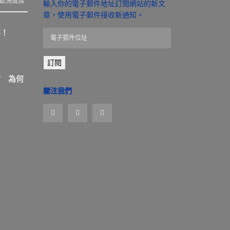
歐洲風情
輸入你的電子郵件地址訂閱網站的新文
章，使用電子郵件接收新通知。
那！
電
子
郵
訂閱
件
位
盾 為何
址
關注我們