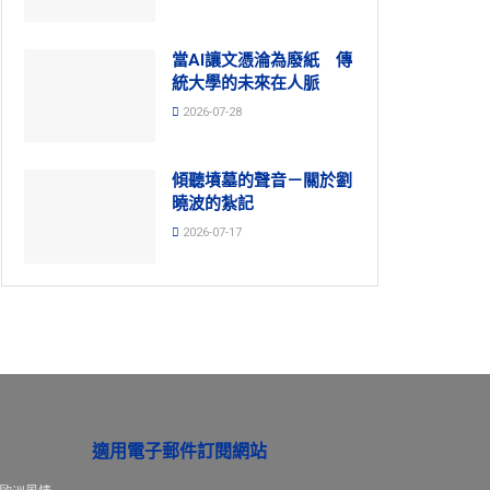
當AI讓文憑淪為廢紙 傳
統大學的未來在人脈
2026-07-28
傾聽墳墓的聲音－關於劉
曉波的紮記
2026-07-17
適用電子郵件訂閱網站