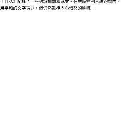
十日誌》記錄了一些封城細節和感受。在嚴厲控制言論的牆內，
用平和的文字表述，但仍然難掩內心憤怒的吶喊 ...