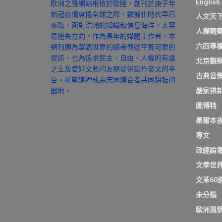
English
歐洲之聲網站根植於歐陸，創刊於庚子年
新冠疫情席捲全球之際。數據化時代早已
人文天
來臨，面對浩瀚的知識和信息海洋，太容
人權觀
易迷失方向。作為長年的媒體工作者，本
六四專
網刊願為華語世界的讀者傳送平實可靠的
資訊，也為追求民主、自由、人權的有識
北京觀
之士及愛好文藝的友朋提供寫作發文的平
古典音
台。祈望這裡成為志同道合者共同耕耘的
園地。
嚴家祺
圖博特
墨爾本
專文
政經論
文學世
文革60
未分類
歐洲風