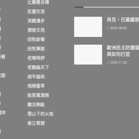
比爾曼自傳
下
民運交流
察
再見，巴塞羅
淇園漫步
2026-08-05
欄
潤南文苑
察
田牧新著
歐洲民主防護
樂
田牧筆談
與如何打造
新著
老陳時評
2025-11-20
老魏論天下
夜語
胡平論政
視頻薈萃
壇
追思萬潤南
界
關注熱點
週年
雪山下的火焰
香江寄語
情