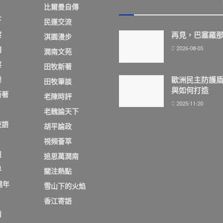
比爾曼自傳
下
民運交流
察
再見，巴塞羅
淇園漫步
2026-08-05
欄
潤南文苑
察
田牧新著
歐洲民主防護
樂
田牧筆談
與如何打造
新著
老陳時評
2025-11-20
老魏論天下
夜語
胡平論政
視頻薈萃
壇
追思萬潤南
界
關注熱點
週年
雪山下的火焰
香江寄語
情