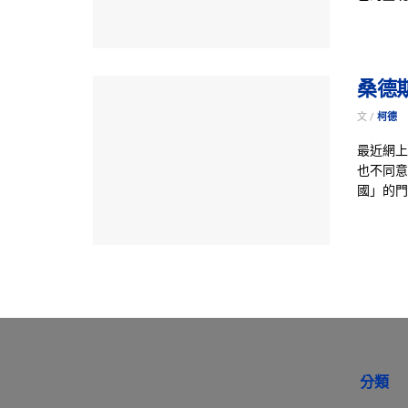
桑德
文 /
柯德
最近網上
也不同意
國」的門羅主
分類