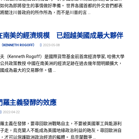
如何為即將發生的事情做好準備。 世界各國首都的外交官們都表
將關注川普政府的所作所為，而不是川普的言 ...
在南美的經濟規模 已超越美國成最大夥伴
KENNETH ROGOFF）
2023-05-08
（Kenneth Rogoff）是國際貨幣基金前首席經濟學家, 哈佛大學
公共政策教授 中國在南美洲的經濟足跡在過去幾年間明顯擴大，
國成為最大的交易夥伴。儘 ...
門羅主義發酵的效應
2022-04-22
羅主義在發酵，要尋回歐洲戰略自主，不要被美國軍工與能源利
子走，烏克蘭人不能成為美國地緣政治利益的砲灰。尋回歐洲自
，才可以保護歐洲政治經濟的軀體。 烏克蘭戰爭 ...