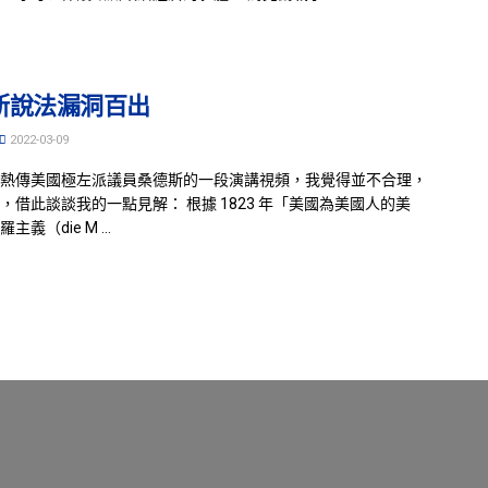
斯說法漏洞百出
2022-03-09
熱傳美國極左派議員桑德斯的一段演講視頻，我覺得並不合理，
，借此談談我的一點見解： 根據 1823 年「美國為美國人的美
義（die M ...