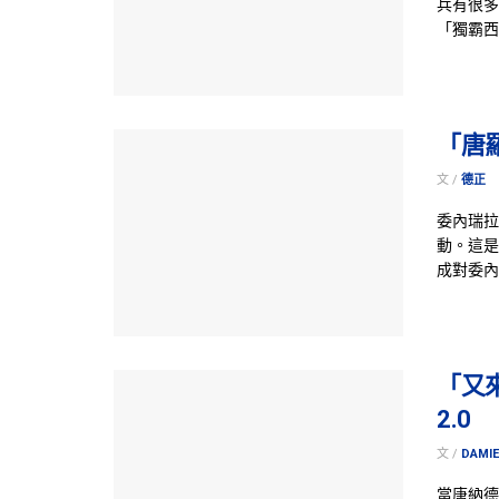
兵有很多
「獨霸西
「唐
文 /
德正
委內瑞拉
動。這是
成對委內
「又
2.0
文 /
DAMIE
當唐納德