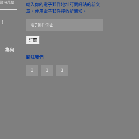
歐洲風情
輸入你的電子郵件地址訂閱網站的新文
章，使用電子郵件接收新通知。
那！
電
子
郵
訂閱
件
位
盾 為何
址
關注我們