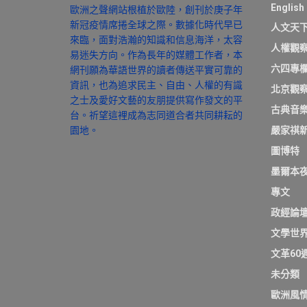
English
歐洲之聲網站根植於歐陸，創刊於庚子年
新冠疫情席捲全球之際。數據化時代早已
人文天
來臨，面對浩瀚的知識和信息海洋，太容
人權觀
易迷失方向。作為長年的媒體工作者，本
六四專
網刊願為華語世界的讀者傳送平實可靠的
資訊，也為追求民主、自由、人權的有識
北京觀
之士及愛好文藝的友朋提供寫作發文的平
古典音
台。祈望這裡成為志同道合者共同耕耘的
園地。
嚴家祺
圖博特
墨爾本
專文
政經論
文學世
文革60
未分類
歐洲風