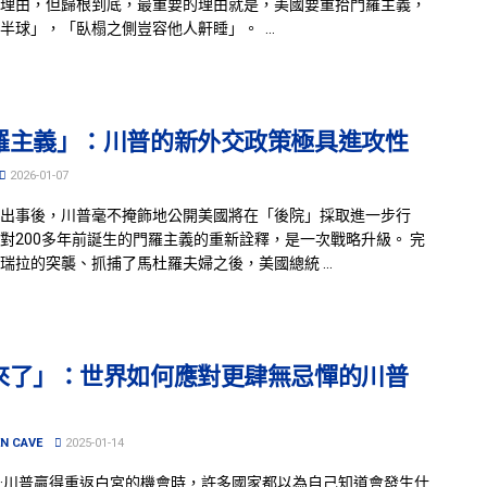
理由，但歸根到底，最重要的理由就是，美國要重拾門羅主義，
半球」，「臥榻之側豈容他人鼾睡」。 ...
羅主義」：川普的新外交政策極具進攻性
2026-01-07
出事後，川普毫不掩飾地公開美國將在「後院」採取進一步行
對200多年前誕生的門羅主義的重新詮釋，是一次戰略升級。 完
瑞拉的突襲、抓捕了馬杜羅夫婦之後，美國總統 ...
來了」：世界如何應對更肆無忌憚的川普
N CAVE
2025-01-14
·川普贏得重返白宮的機會時，許多國家都以為自己知道會發生什