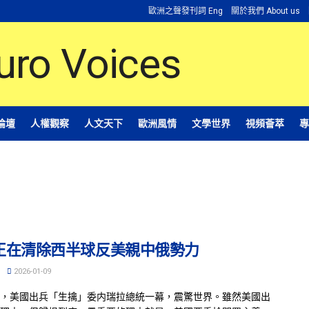
歐洲之聲發刊詞 Eng
關於我們 About us
論壇
人權觀察
人文天下
歐洲風情
文學世界
視頻薈萃
專
正在清除西半球反美親中俄勢力
2026-01-09
，美國出兵「生擒」委内瑞拉總統一幕，震驚世界。雖然美國出