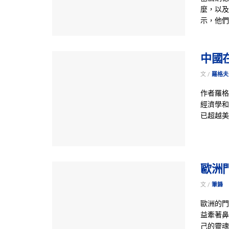
麼，以及
示，他們
中國
文 /
羅格夫（
作者羅格夫
經濟學和
已超越美
歐洲
文 /
筆鋒
歐洲的門
益牽著鼻
己的靈魂