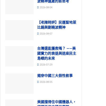
波精神遺產的新思考
2026-08-04
【老陳時評】民運聖地萊
比錫與劉曉波精神
2026-08-07
台灣還能獲救嗎？ ——美
國實力的衰退與這座民主
島嶼的未來
2026-07-29
揭穿中國三大假性敘事
2026-08-05
美國擋得住中國機器人，