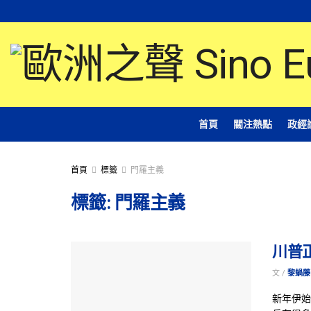
首頁
關注熱點
政經
首頁
標籤
門羅主義
標籤:
門羅主義
川普
文 /
黎蝸藤
新年伊始