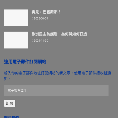
再見，巴塞羅那！
2026-08-05
歐洲民主防護盾 為何與如何打造
2025-11-20
適用電子郵件訂閱網站
輸入你的電子郵件地址訂閱網站的新文章，使用電子郵件接收新通
知。
電
子
郵
訂閱
件
位
址
關注我們