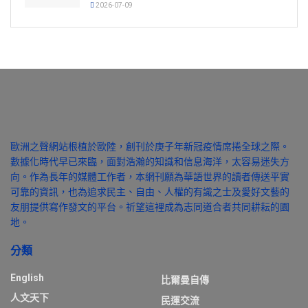
2026-07-09
歐洲之聲網站根植於歐陸，創刊於庚子年新冠疫情席捲全球之際。
數據化時代早已來臨，面對浩瀚的知識和信息海洋，太容易迷失方
向。作為長年的媒體工作者，本網刊願為華語世界的讀者傳送平實
可靠的資訊，也為追求民主、自由、人權的有識之士及愛好文藝的
友朋提供寫作發文的平台。祈望這裡成為志同道合者共同耕耘的園
地。
分類
English
比爾曼自傳
人文天下
民運交流