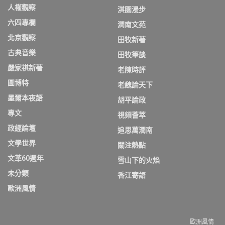
人權觀察
淇園漫步
六四專欄
潤南文苑
北京觀察
田牧新著
古典音樂
田牧筆談
嚴家祺新著
老陳時評
圖博特
老魏論天下
墨爾本夜語
胡平論政
專文
視頻薈萃
政經論壇
追思萬潤南
文學世界
關注熱點
文革60週年
雪山下的火焰
未分類
香江寄語
歐洲風情
歐洲風情