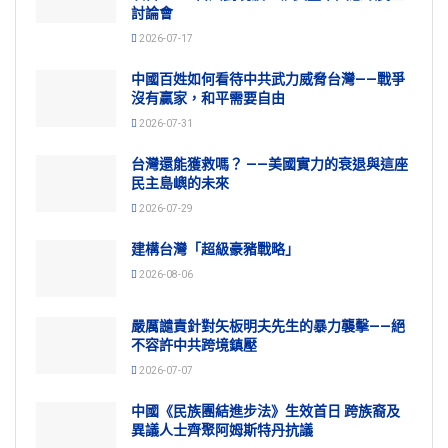
討論會
2026-07-17
中國百姓如何看待中共武力威脅台灣——戰爭
沒有贏家，和平需要自由
2026-07-31
台灣還能獲救嗎？ ——美國實力的衰退與這座
民主島嶼的未來
2026-07-29
建構台灣「超級豪豬戰略」
2026-08-06
嚴厲譴責針對矢板明夫先生的暴力襲擊——絕
不容許中共跨境鎮壓
2026-07-07
中國《民族團結進步法》生效首日 跨族裔及
異議人士齊聚阿姆斯特丹抗議