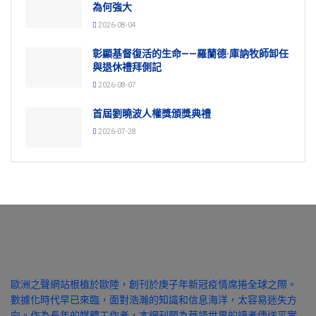
為何強大
2026-08-04
彰顯基督復活的生命——羅蘭德·庫訥牧師卸任
與退休禮拜側記
2026-08-07
首屆劉曉波人權獎頒獎典禮
2026-07-28
歐洲之聲網站根植於歐陸，創刊於庚子年新冠疫情席捲全球之際。
數據化時代早已來臨，面對浩瀚的知識和信息海洋，太容易迷失方
向。作為長年的媒體工作者，本網刊願為華語世界的讀者傳送平實