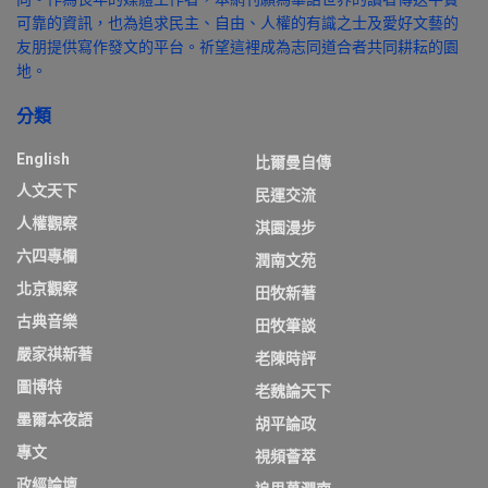
可靠的資訊，也為追求民主、自由、人權的有識之士及愛好文藝的
友朋提供寫作發文的平台。祈望這裡成為志同道合者共同耕耘的園
地。
分類
English
比爾曼自傳
人文天下
民運交流
人權觀察
淇園漫步
六四專欄
潤南文苑
北京觀察
田牧新著
古典音樂
田牧筆談
嚴家祺新著
老陳時評
圖博特
老魏論天下
墨爾本夜語
胡平論政
專文
視頻薈萃
政經論壇