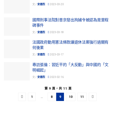
文 /
安德烈
2023-03-20
國際刑事法院對普京發出拘捕令被認為是里程
碑事件
文 /
安德烈
2023-03-18
法國政府動用憲法條款讓退休法案強行過關有
何後果
文 /
安德烈
2023-03-17
專訪張倫：習近平的「大反動」與中國的「文
明崛起」
文 /
安德烈
2023-02-16
第 9 頁，共 11 頁
1
…
8
9
10
11