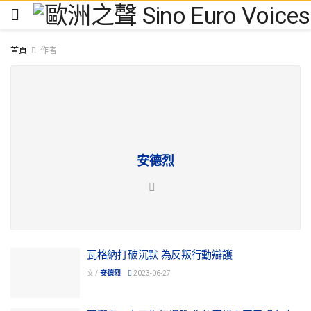
首頁
作者
安德烈
瓦格納打破沉默 為反叛行動辯護
文 /
安德烈
2023-06-27