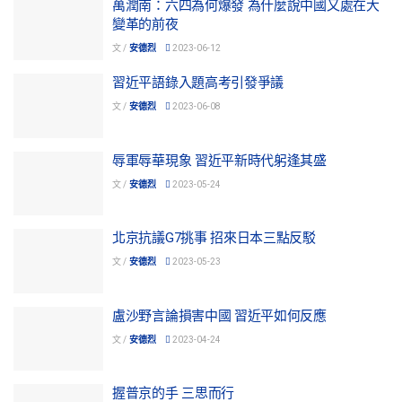
萬潤南：六四為何爆發 為什麼說中國又處在大
變革的前夜
文 /
安德烈
2023-06-12
習近平語錄入題高考引發爭議
文 /
安德烈
2023-06-08
辱軍辱華現象 習近平新時代躬逢其盛
文 /
安德烈
2023-05-24
北京抗議G7挑事 招來日本三點反駁
文 /
安德烈
2023-05-23
盧沙野言論損害中國 習近平如何反應
文 /
安德烈
2023-04-24
握普京的手 三思而行