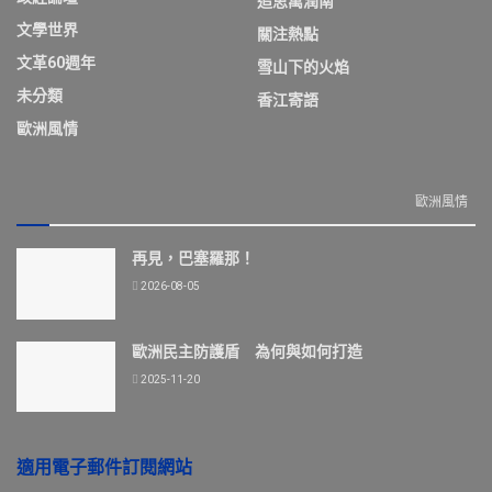
追思萬潤南
文學世界
關注熱點
文革60週年
雪山下的火焰
未分類
香江寄語
歐洲風情
歐洲風情
再見，巴塞羅那！
2026-08-05
歐洲民主防護盾 為何與如何打造
2025-11-20
適用電子郵件訂閱網站