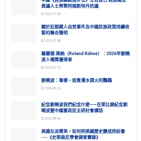
異議人士齊聚阿姆斯特丹抗議
2026-07-09
關於近期藏人自焚事件及中國民族政策持續收
緊的聯合聲明
2026-07-08
羅蘭德·庫納（Roland Kühne）：2026年劉曉
波人權獎獲得者
2026-07-30
劉曉波：看哪，這隻濡水撲火的鸚鵡
2026-08-06
紀念劉曉波我們紀念什麽——在萊比錫紀念劉
曉波暨中國憲政民主研討會講話
2026-08-04
美國左派菁英，如何把美國歷史變成控訴書
──《史密森尼學會調查實錄》