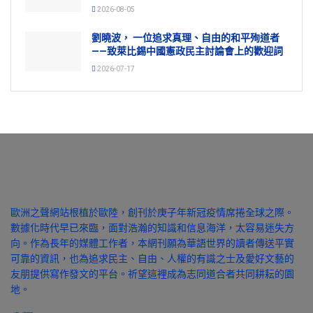
2026-08-05
劉曉波， 一位追求真理、自由的和平殉道者
——致萊比錫中國憲政民主討論會上的歡迎詞
2026-07-17
歐洲之聲網站根植於歐陸，創刊於庚子年新冠疫情席捲全球之際。
數據化時代早已來臨，面對浩瀚的知識和信息海洋，太容易迷失方
向。作為長年的媒體工作者，本網刊願為華語世界的讀者傳送平實
可靠的資訊，也為追求民主、自由、人權的有識之士及愛好文藝的
友朋提供寫作發文的平台。祈望這裡成為志同道合者共同耕耘的園
地。