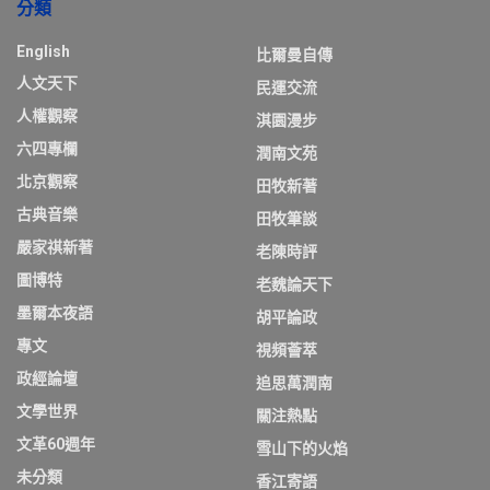
分類
English
比爾曼自傳
人文天下
民運交流
人權觀察
淇園漫步
六四專欄
潤南文苑
北京觀察
田牧新著
古典音樂
田牧筆談
嚴家祺新著
老陳時評
圖博特
老魏論天下
墨爾本夜語
胡平論政
專文
視頻薈萃
政經論壇
追思萬潤南
文學世界
關注熱點
文革60週年
雪山下的火焰
未分類
香江寄語