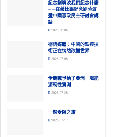
紀念劉曉波我們紀念什麽
——在萊比錫紀念劉曉波
暨中國憲政民主研討會講
話
2026-08-04
德語媒體：中國的監控技
術正在悄然改變世界
2026-07-08
伊朗戰爭給了亞洲一場能
源韌性實測
2026-07-28
一趟受阻之旅
2026-07-17