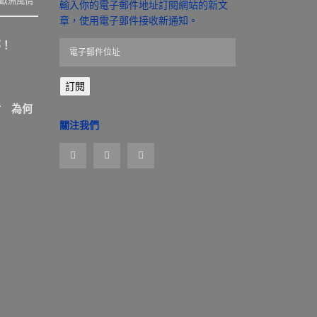
歐洲風情
輸入你的電子郵件地址訂閱網站的新文
章，使用電子郵件接收新通知。
那！
電
子
郵
訂閱
件
位
盾 為何
址
關注我們