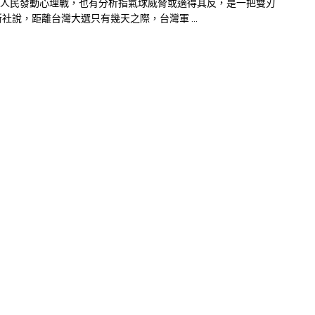
人民發動心理戰，也有分析指氣球威脅或適得其反，是一把雙刃
新社說，距離台灣大選只有幾天之際，台灣軍 ...