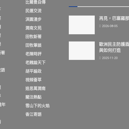
比爾曼自傳
下
民運交流
察
再見，巴塞羅
淇園漫步
2026-08-05
欄
潤南文苑
察
田牧新著
歐洲民主防護
樂
田牧筆談
與如何打造
新著
老陳時評
2025-11-20
老魏論天下
夜語
胡平論政
視頻薈萃
壇
追思萬潤南
界
關注熱點
週年
雪山下的火焰
香江寄語
情