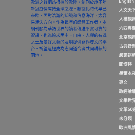
English
歐洲之聲網站根植於歐陸，創刊於庚子年
新冠疫情席捲全球之際。數據化時代早已
人文天
來臨，面對浩瀚的知識和信息海洋，太容
人權觀
易迷失方向。作為長年的媒體工作者，本
六四專
網刊願為華語世界的讀者傳送平實可靠的
資訊，也為追求民主、自由、人權的有識
北京觀
之士及愛好文藝的友朋提供寫作發文的平
古典音
台。祈望這裡成為志同道合者共同耕耘的
園地。
嚴家祺
圖博特
墨爾本
專文
政經論
文學世
文革60
未分類
歐洲風