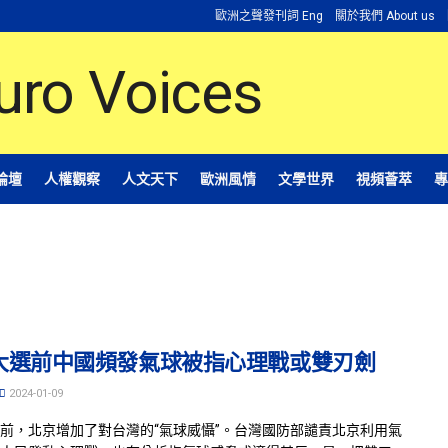
歐洲之聲發刊詞 Eng
關於我們 About us
論壇
人權觀察
人文天下
歐洲風情
文學世界
視頻薈萃
專
大選前中國頻發氣球被指心理戰或雙刃劍
2024-01-09
前，北京增加了對台灣的“氣球威懾”。台灣國防部譴責北京利用氣