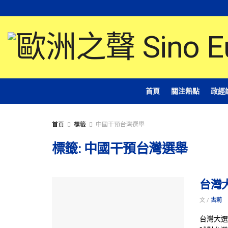
首頁
關注熱點
政經
首頁
標籤
中國干預台灣選舉
標籤:
中國干預台灣選舉
台灣
文 /
古莉
台灣大選